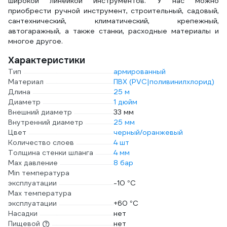
широкой линейкой инструментов. У нас можно
приобрести ручной инструмент, строительный, садовый,
сантехнический, климатический, крепежный,
автогаражный, а также станки, расходные материалы и
многое другое.
Характеристики
Тип
армированный
Материал
ПВХ (PVC|поливинилхлорид)
Длина
25 м
Диаметр
1 дюйм
Внешний диаметр
33 мм
Внутренний диаметр
25 мм
Цвет
черный/оранжевый
Количество слоев
4 шт
Толщина стенки шланга
4 мм
Max давление
8 бар
Min температура
эксплуатации
-10 °С
Мах температура
эксплуатации
+60 °С
Насадки
нет
Пищевой
нет