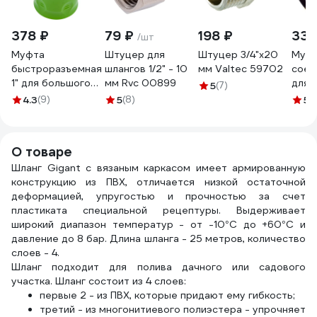
378 ₽
79 ₽
198 ₽
335
/шт
Муфта
Штуцер для
Штуцер 3/4"х20
Муф
быстроразъемная
шлангов 1/2" - 10
мм Valtec 59702
соед
1" для большого
мм Rvc 00899
для 
5
(7)
объема воды USP
объе
4.3
(9)
5
(8)
5
(
77390
7739
О товаре
Шланг Gigant с вязаным каркасом имеет армированную
конструкцию из ПВХ, отличается низкой остаточной
деформацией, упругостью и прочностью за счет
пластиката специальной рецептуры. Выдерживает
широкий диапазон температур - от -10°С до +60°С и
давление до 8 бар. Длина шланга - 25 метров, количество
слоев - 4.
Шланг подходит для полива дачного или садового
участка. Шланг состоит из 4 слоев:
первые 2 - из ПВХ, которые придают ему гибкость;
третий - из многонитиевого полиэстера - упрочняет