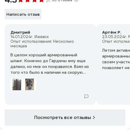
Написать отзыв
Дмитрий
Артём Р.
14.01.2024
г. Ижевск
23.05.2024
г.
Опыт использования: Несколько
Опыт использ
месяцев
Летом активн
В целом хороший армированный
армированный
шланг. Конечно до Гардены ему еще
своем участк
далеко, но мне он понравился. Взял из
позволяет не
того что было в наличии на скорую
повреждениях
руку, на коннекторы без проблем
перетирании.
насадил. Перекачиваю по нему в
сохраняет эл
основном родниковую воду из канавы
отличный нап
в емкость объемом 2 куба. Шланг
метров идеал
эластичный, однако он не
обработки б
перегибается и не заламывается,
необходимос
работать с ним приятно. На катушку
перемещения
Посмотреть все отзывы
тоже наматывался без проблем. По
цвету какой-то светло-фиолетовый