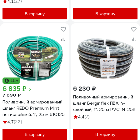
(27)
4.1
В корзину
В корзину
-11%
6 835 ₽
6 230 ₽
7 690 ₽
Поливочный армированный
Поливочный армированный
шланг Berginflex ПВХ, 4-
шланг REDO Premium Mint
слойный, 1", 25 м PVC-N-25B
пятислойный, 1", 25 м 610125
(7)
4.4
(22)
4.7
В корзину
В корзину