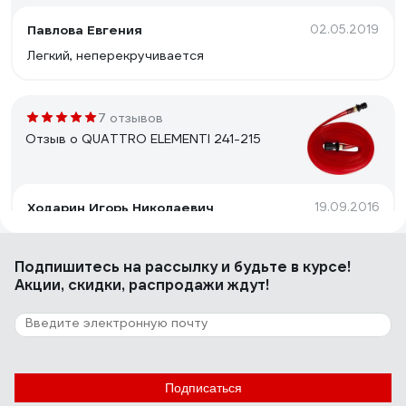
Павлова Евгения
02.05.2019
Легкий, неперекручивается
7 отзывов
Отзыв о QUATTRO ELEMENTI 241-215
Ходарин Игорь Николаевич
19.09.2016
Нет падения давления при длине 15 метров, т.е.
поливает равномерно по всей длине. При двух
Подпишитесь
на рассылку
и будьте в курсе!
атмосферах на входе дает ширину зоны полива
Акции, скидки, распродажи ждут!
примерно 4 метра (по 2 метра в каждую сторону от
шланга). При четырех атмосферах дает где-то 6
метров. Легко раскладывается, не хрупкий.
32 отзыва
Отзыв о QUATTRO ELEMENTI 241-222
Подписаться