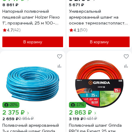
8 861 ₽
5 671 ₽
Напорный поливочный
Универсальный
пищевой шланг Holzer Flexo
армированный шланг на
1'', прозрачный, 25 м 100-
основе термоэластопласта
12525M
Berginflex 1", 25 м TPE-S-25B
(42)
(50)
4.7
4.1
В корзину
В корзину
-20%
-17%
2 375 ₽
2 863 ₽
2 659 ₽
3 119 ₽
2 954 ₽
3 451 ₽
Поливочный армированный
Поливочный шланг Grinda
3-х слойный шланг Grinda
PROLine Expert 25 атм.,