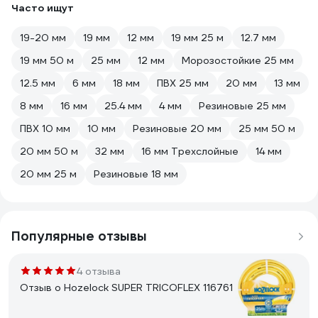
Часто ищут
19-20 мм
19 мм
12 мм
19 мм 25 м
12.7 мм
19 мм 50 м
25 мм
12 мм
Морозостойкие 25 мм
12.5 мм
6 мм
18 мм
ПВХ 25 мм
20 мм
13 мм
8 мм
16 мм
25.4 мм
4 мм
Резиновые 25 мм
ПВХ 10 мм
10 мм
Резиновые 20 мм
25 мм 50 м
20 мм 50 м
32 мм
16 мм Трехслойные
14 мм
20 мм 25 м
Резиновые 18 мм
Популярные отзывы
4 отзыва
Отзыв о Hozelock SUPER TRICOFLEX 116761