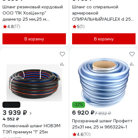
Шланг резиновый кордовый
Шланг со спиральной
ООО "ПК ХозЦентр"
армировкой
диаметр 25 мм,25 м
СПИРАЛЬНЫЙ/ALIFLEX d 25
СИ-01751
мм (1"), 25 м GLQ ДжиЭлКью
(17)
(5)
4.8
5
ALIFLEX d 25мм (1") 25м
В корзину
В корзину
-13%
-12%
3 939 ₽
6 920 ₽
7 892 ₽
4 552 ₽
Прозрачный шланг Профитт
Поливочный шланг НОВЭМ
25х31 мм, 25 м 9663224-1
ТЭП премиум "1" 25м
(10)
4.6