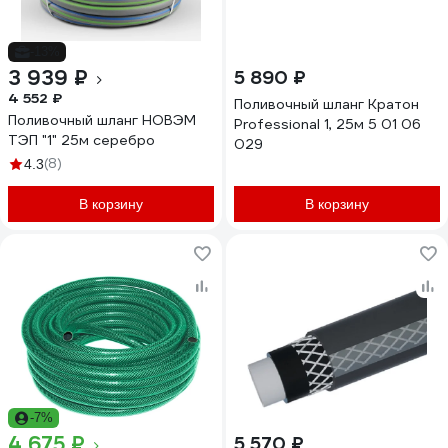
-13%
3 939 ₽
5 890 ₽
4 552 ₽
Поливочный шланг Кратон
Поливочный шланг НОВЭМ
Professional 1, 25м 5 01 06
ТЭП "1" 25м серебро
029
(8)
4.3
В корзину
В корзину
-7%
4 675 ₽
5 570 ₽