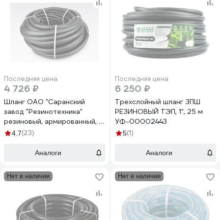
Последняя цена
Последняя цена
4 726 ₽
6 250 ₽
Шланг ОАО "Саранский
Трехслойный шланг ЗПШ
завод "Резинотехника"
РЕЗИНОВЫЙ ТЭП, 1", 25 м
резиновый, армированный, д.
УФ-00002443
25мм 4 Атм СзРТ (рукав)
(23)
(1)
4.7
5
поливочный 25м СЗРТ 25-
0,4-В 25м
Аналоги
Аналоги
Нет в наличии
Нет в наличии