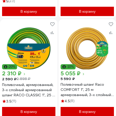
4631145524036
(23)
5
В корзину
В корзину
-20%
-10%
2 310 ₽
5 055 ₽
5 590 ₽
2 590 ₽
2 898 ₽
Поливочный шланг Raco
Поливочный, армированный,
COMFORT 1", 25 м
3-х слойный армированный
армированный, 3-х слойный,
шланг RACO CLASSIC 1", 25 м
40303-1-25_z01
40306-1-25_z01
(8)
(11)
4.5
3.5
В корзину
В корзину