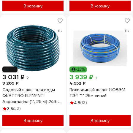
В корзину
В корзину
-7%
-13%
3 031 ₽
3 939 ₽
3 265 ₽
4 552 ₽
Садовый шланг для воды
Поливочный шланг НОВЭМ
QUATTRO ELEMENTI
ТЭП "1" 25м синий
Acquamarina (1", 25 м) 246-
(12)
4.8
838
(52)
3.5
В корзину
В корзину