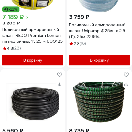
-12%
7 189 ₽
3 759 ₽
8 200 ₽
Поливочный армированный
Поливочный армированный
шланг Unipump Ф25вн х 2.5
шланг REDO Premium Lemon
(1"), 25м 22964
пятислойный, 1", 25 м 600125
(16)
2.8
(22)
4.8
В корзину
В корзину
5 560 ₽
8 735 ₽