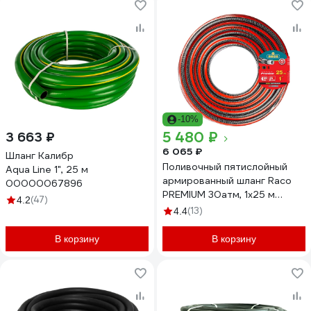
-10%
5 480 ₽
3 663 ₽
6 065 ₽
Шланг Калибр
Поливочный пятислойный
Aqua Line 1", 25 м
армированный шланг Raco
00000067896
PREMIUM 30атм, 1х25 м
(47)
4.2
40300-1-25_z01
(13)
4.4
В корзину
В корзину