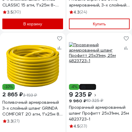
CLASSIC 15 атм, 1"х25м 8-
армированный, 3-х слойный,
429001-1-25_z02
1х25м 8-429005-1-25_z01
(30)
(24)
3.5
4.3
В корзину
Купить
-10%
-4%
-11%
9 235 ₽
2 865 ₽
3 193 ₽
9 960 ₽
10 325 ₽
Поливочный армированный
Прозрачный армированный
3-х слойный шланг GRINDA
шланг Профитт 25х31мм, 25м
COMFORT 20 атм, 1"х25м 8-
4823723-1
429003-1-25_z02
(21)
3.3
(23)
4.5