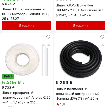
5 025 ₽
Шланг ООО Дрим Пул
Шланг ПВХ армированный
ПРЕМИУМ ПВХ 4-х слойный 1
ЛЕТО Метеор 3-слойный, 1",
(25мм) 25 м., Д14674
25 м 6827
В корзину
В корзину
-6%
5 405 ₽
5 263 ₽
5 733 ₽
Шланг поливочный
Шланг прозрачный
резиновый армированный
неармированный A-plus Ф25
Фарина d3/4 (19 мм) 25 м
мм/т.с 3,1 (бухта 25)
тов-163116
(1)
4