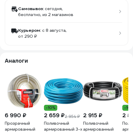
Самовывоз:
сегодня,
бесплатно
, из 2 магазинов
Курьером:
c 8 августа,
от 290 ₽
Аналоги
-10%
-10
6 990 ₽
2 659 ₽
2 915 ₽
2 8
2 954 ₽
Прозрачный
Поливочный
Поливочный
Поли
армированный
армированный 3-х
армированный
арми