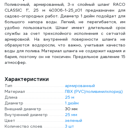
Поливочный, армированный, 3-х слойный шланг RACO
CLASSIC 1", 25 м 40306-1-25_z01 предназначен для
садово-огородных работ. Диаметр 1 дюйм подойдет для
большого напора воды. Легкий, не перегибается, им
удобно пользоваться. Шланг имеет длительный срок
службы за счет трехслойного исполнения с сетчатой
армировкой. На внутренней поверхности шланга не
образуются водоросли, что важно, учитывая качество
воды для полива. Материал шланга не содержит кадмия и
бария, поэтому он не токсичен. Предельное давление 15
атмосфер.
Характеристики
Тип
армированный
Материал
ПВХ (PVC|поливинилхлорид)
Длина
25 м
Диаметр
1 дюйм
Внешний диаметр
30 мм
Внутренний диаметр
25 мм
Цвет
зеленый
Количество слоев
3 шт