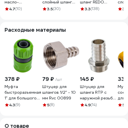
масло-
слойный шланг
шланг REDO
слой
бензостойкий
Grinda CLASSIC 15
GRAFIT 1", 25 м
GRI
4.7
(10)
3.5
(30)
3.3
(138)
3.
шланг Gigant 1", 25
атм, 1"х25м 8-
600012
20 ат
м, 3 слоя GRH-06
429001-1-25_z02
4290
Расходные материалы
378 ₽
79 ₽
145 ₽
335
/шт
Муфта
Штуцер для
Штуцер для
Муф
быстроразъемная
шлангов 1/2" - 10
шланга RTP с
соед
1" для большого
мм Rvc 00899
наружной резьбой
для 
объема воды USP
G 20х3/4 25157
объе
4.3
(9)
5
(8)
4.9
(14)
5
(
77390
7739
О товаре