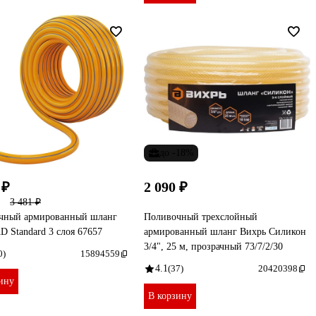
до -18%
 ₽
2 090 ₽
3 481 ₽
чный армированный шланг
Поливочный трехслойный
 Standard 3 слоя 67657
армированный шланг Вихрь Силикон
3/4", 25 м, прозрачный 73/7/2/30
0)
15894559
4.1
(37)
20420398
ину
В корзину