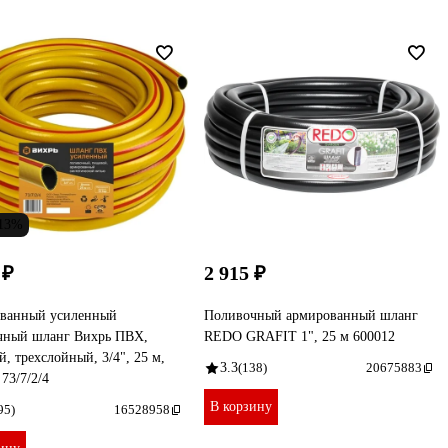
-13%
 ₽
2 915 ₽
ванный усиленный
Поливочный армированный шланг
чный шланг Вихрь ПВХ,
REDO GRAFIT 1", 25 м 600012
, трехслойный, 3/4", 25 м,
3.3
(138)
20675883
73/7/2/4
В корзину
95)
16528958