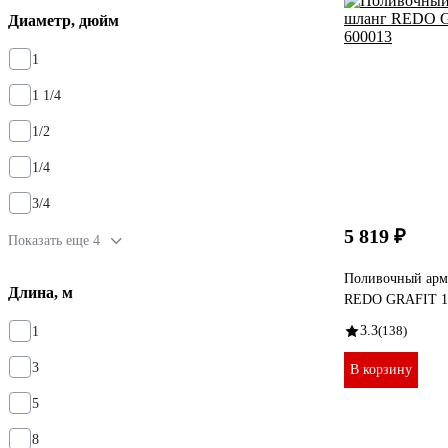
Диаметр, дюйм
1
1 1/4
1/2
1/4
3/4
5 819 ₽
Показать еще 4
Поливочный арм
Длина, м
REDO GRAFIT 1"
3.3
(138)
1
3
В корзину
5
8