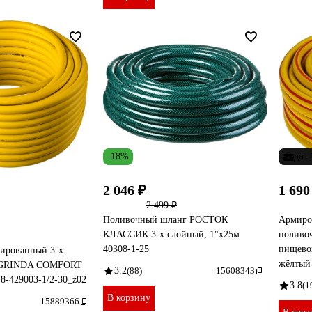
-18%
до 
2 046 ₽
1 690
2 499 ₽
Поливочный шланг РОСТОК
Армиро
КЛАССИК 3-х слойный, 1"х25м
поливо
40308-1-25
пищевой
ированный 3-х
жёлтый 
 GRINDA COMFORT
3.2
(88)
15608343
 8-429003-1/2-30_z02
3.8
(1
В корзину
15889366