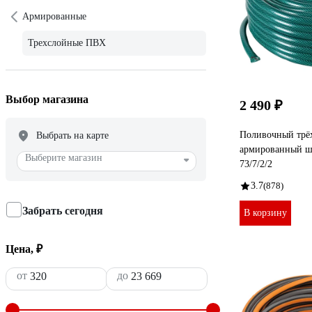
Армированные
Трехслойные ПВХ
Выбор магазина
2 490 ₽
Поливочный трё
Выбрать на карте
армированный шл
Выберите магазин
73/7/2/2
3.7
(878)
Забрать сегодня
В корзину
Цена, ₽
от
до