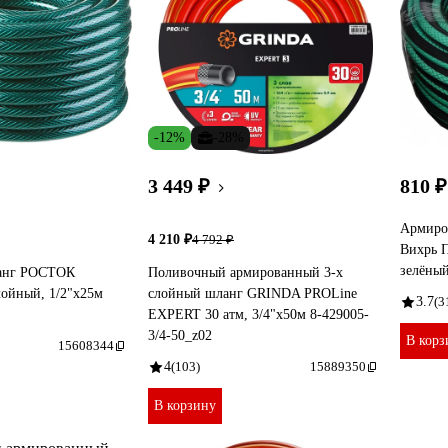
-12%
-28%
3 449 ₽
810 ₽
Армиро
4 210 ₽
4 792 ₽
Вихрь П
зелёный
анг РОСТОК
Поливочный армированный 3-х
ойный, 1/2"х25м
слойный шланг GRINDA PROLine
3.7
(3
EXPERT 30 атм, 3/4"х50м 8-429005-
3/4-50_z02
В корз
15608344
4
(103)
15889350
В корзину