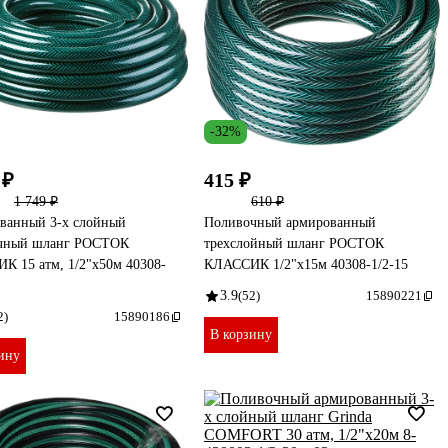
-32%
 ₽
415 ₽
1 749 ₽
610 ₽
ванный 3-х слойный
Поливочный армированный
чный шланг РОСТОК
трехслойный шланг РОСТОК
К 15 атм, 1/2"х50м 40308-
КЛАССИК 1/2"х15м 40308-1/2-15
3.9
(52)
15890221
2)
15890186
В корзину
ину