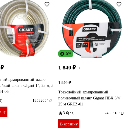
-5%
 ₽
1 840 ₽
чный армированный масло-
1 940 ₽
ойкий шланг Gigant 1", 25 м, 3
RH-06
Трёхслойный армированный
поливочный шланг Gigant ПВХ 3/4",
0)
19592064
25 м GREZ-01
ину
3.6
(23)
24385185
В корзину