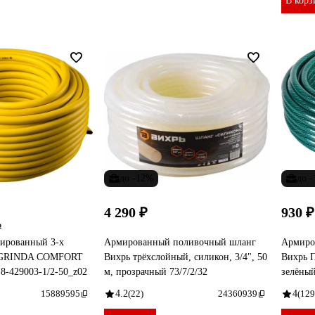
В корз
до -12%
до 
4 290 ₽
930 ₽
₽
ированный 3-х
Армированный поливочный шланг
Армиро
 GRINDA COMFORT
Вихрь трёхслойный, силикон, 3/4", 50
Вихрь П
 8-429003-1/2-50_z02
м, прозрачный 73/7/2/32
зелёный
15889595
4.2
(22)
24360939
4
(129