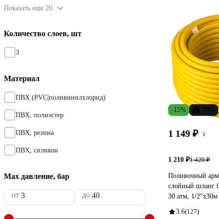
Показать еще 20
Количество слоев, шт
3
Материал
ПВХ (PVC|поливинилхлорид)
-15%
-19%
ПВХ, полиэстер
1 149 ₽
ПВХ, резина
ПВХ, силикон
1 210 ₽
1 420 ₽
Max давление, бар
Поливочный арм
слойный шланг
от
до
30 атм, 1/2"х30м
3.6
(127)