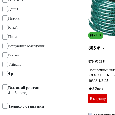
Дания
Италия
Китай
-11%
Польша
Республика Македония
805 ₽
Россия
870 ₽
903 ₽
Тайвань
Поливочный шл
Франция
КЛАССИК 3-х сл
40308-1/2-25
Высокий рейтинг
3.2
(88)
4 и 5 звезд
В корзину
Только с отзывами