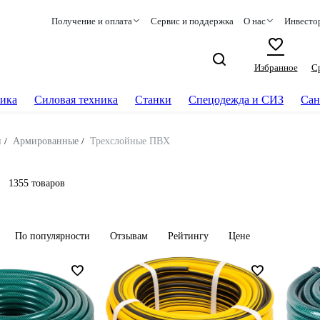
Получение и оплата
Сервис и поддержка
О нас
Инвесто
Избранное
С
ика
Силовая техника
Станки
Спецодежда и СИЗ
Сан
и
/
Армированные
/
Трехслойные ПВХ
1355 товаров
По популярности
Отзывам
Рейтингу
Цене