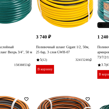
до 
3 740 ₽
1 240
хслойный
Поливочный шланг Gigant 1/2, 50м,
Поливо
анг Вихрь 3/4", 50 м
25 бар, 3 слоя GWH-07
армиров
73/7/2/1
5
(12)
32415246
15838853
3.7
(8
В корзину
В корз