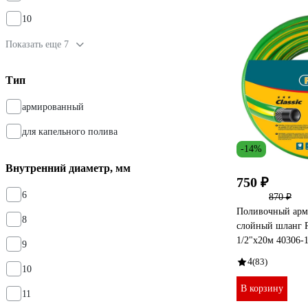
10
Показать еще 7
Тип
армированный
для капельного полива
-14%
Внутренний диаметр, мм
750 ₽
6
870 ₽
Поливочный арм
8
слойный шланг 
1/2"x20м 40306-1
9
4
(83)
10
В корзину
11