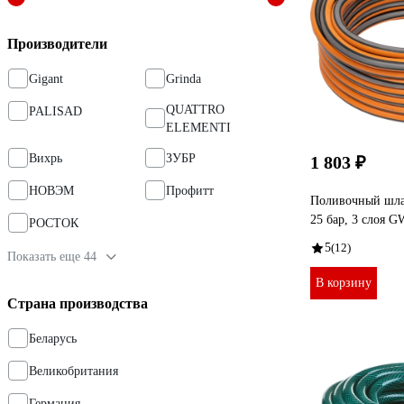
Производители
Gigant
Grinda
QUATTRO
PALISAD
ELEMENTI
Вихрь
ЗУБР
1 803 ₽
НОВЭМ
Профитт
Поливочный шлан
25 бар, 3 слоя 
РОСТОК
5
(12)
Показать еще 44
В корзину
Страна производства
Беларусь
Великобритания
Германия