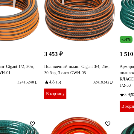
-14%
3 453 ₽
1 510
г Gigant 1/2, 20м,
Поливочный шланг Gigant 3/4, 25м,
Армиро
GWH-01
30 бар, 3 слоя GWH-05
поливо
КЛАССИ
32415240
4.8
(15)
32419242
1/2-50
В корзину
3.9
(5
В корз