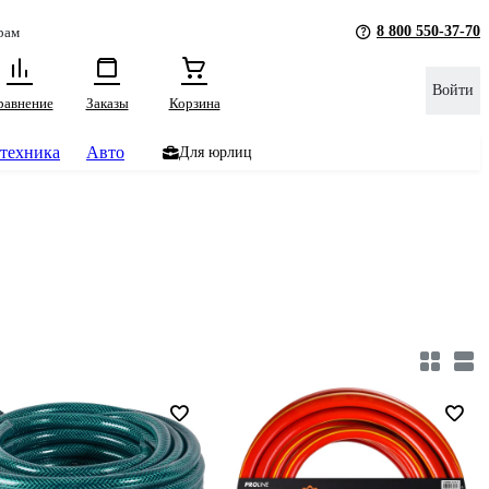
8 800 550-37-70
рам
Войти
равнение
Заказы
Корзина
техника
Авто
Для юрлиц