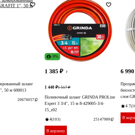
-9%
1 385 ₽
6 990
ированный шланг
Прозра
1 440 ₽
1 517 ₽
, 50 м 600013
бензост
слоя G
Поливочный шланг GRINDA PROLine
20676057
Expert 3 3/4", 15 м 8-429005-3/4-
4.7
(1
15_z02
В корз
4
(103)
25147989
В корзину