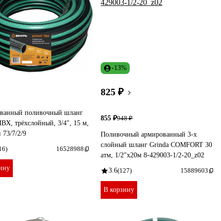
-13%
825 ₽
ванный поливочный шланг
855 ₽
948 ₽
ВХ, трёхслойный, 3/4", 15 м,
 73/7/2/9
Поливочный армированный 3-х
слойный шланг Grinda COMFORT 30
16)
16528988
атм, 1/2"х20м 8-429003-1/2-20_z02
ину
3.6
(127)
15889603
В корзину