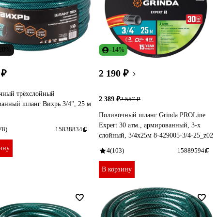
-20%
-14%
 ₽
2 190 ₽
чный трёхслойный
2 389 ₽
2 557 ₽
анный шланг Вихрь 3/4", 25 м
Поливочный шланг Grinda PROLine
Expert 30 атм., армированный, 3-х
78)
15838834
слойный, 3/4х25м 8-429005-3/4-25_z02
ину
4
(103)
15889594
В корзину