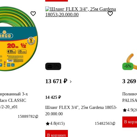
-5%
-6%
13 671 ₽
3 269
ированный 3-х
Поливо
14 425 ₽
Raco CLASSIC
PALISAD
/2-20_z01
Шланг FLEX 3/4", 25м Gardena 18053-
4.9
(2
20.000.00
15889782
В корз
4.8
(415)
15482563
В корзину