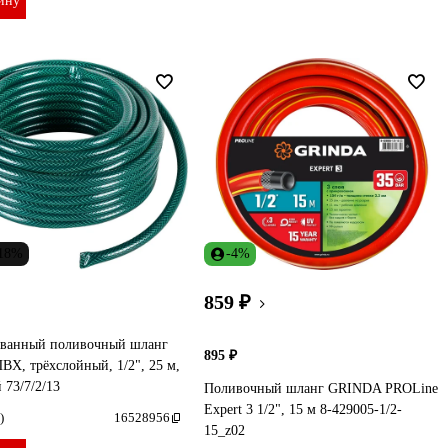
ину
-18%
-4%
859 ₽
ванный поливочный шланг
895 ₽
ВХ, трёхслойный, 1/2", 25 м,
 73/7/2/13
Поливочный шланг GRINDA PROLine
Expert 3 1/2", 15 м 8-429005-1/2-
)
16528956
15_z02