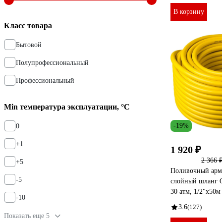
В корзину
Класс товара
Бытовой
Полупрофессиональный
Профессиональный
Min температура эксплуатации, °С
-19%
0
+1
1 920 ₽
2 366 
+5
Поливочный арм
-5
слойный шланг
30 атм, 1/2"х50м
-10
3.6
(127)
Показать еще 5