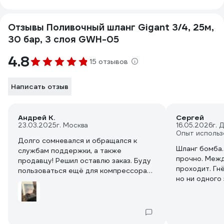
Отзывы Поливочный шланг Gigant 3/4, 25м,
30 бар, 3 слоя GWH-05
4.8
15 отзывов
Написать отзыв
Андрей К.
Сергей
23.03.2025
г. Москва
16.05.2026
г. 
Опыт использ
Долго сомневался и обращался к
Шланг бомба.
службам поддержки, а также
прочно. Межд
продавцу! Решил оставлю заказ. Буду
проходит. Гнё
пользоваться ещё для компрессора
но ни одного
покраска(воздух)... Соответствует как
водой. Ни се
яркой окраски так и заявленному!! 3 х
покупке. Все
цветный не потеряется!
но качествен