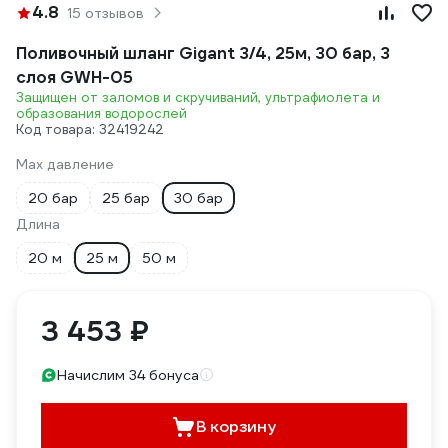
4.8
15 отзывов
Поливочный шланг Gigant 3/4, 25м, 30 бар, 3
слоя GWH-05
Защищен от заломов и скручиваний, ультрафиолета и
образования водорослей
Код товара: 32419242
Max давление
20 бар
25 бар
30 бар
Длина
20 м
25 м
50 м
3 453 ₽
Начислим 34 бонуса
В корзину