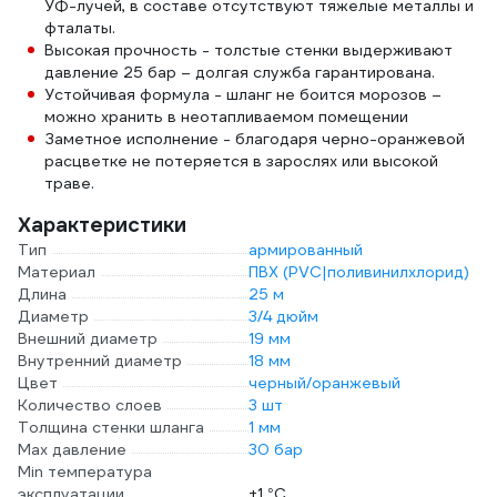
УФ-лучей, в составе отсутствуют тяжелые металлы и
фталаты.
Высокая прочность - толстые стенки выдерживают
давление 25 бар – долгая служба гарантирована.
Устойчивая формула - шланг не боится морозов –
можно хранить в неотапливаемом помещении
Заметное исполнение - благодаря черно-оранжевой
расцветке не потеряется в зарослях или высокой
траве.
Характеристики
Тип
армированный
Материал
ПВХ (PVC|поливинилхлорид)
Длина
25 м
Диаметр
3/4 дюйм
Внешний диаметр
19 мм
Внутренний диаметр
18 мм
Цвет
черный/оранжевый
Количество слоев
3 шт
Толщина стенки шланга
1 мм
Max давление
30 бар
Min температура
эксплуатации
+1 °С