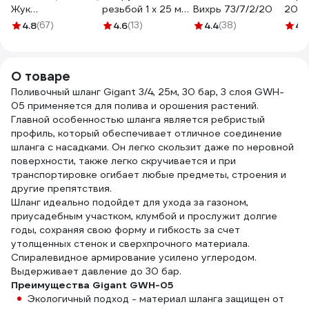
Жук
резьбой 1 х 25 мм
Вихрь 73/7/2/20
20 м
4607156364411
СТМ CRSM0125
шт G
4.8
(67)
4.6
(13)
4.4
(38)
4.
О товаре
Поливочный шланг Gigant 3/4, 25м, 30 бар, 3 слоя GWH-
05 применяется для полива и орошения растений.
Главной особенностью шланга является ребристый
профиль, который обеспечивает отличное соединение
шланга с насадками. Он легко скользит даже по неровной
поверхности, также легко скручивается и при
транспортировке огибает любые предметы, строения и
другие препятствия.
Шланг идеально подойдет для ухода за газоном,
приусадебным участком, клумбой и прослужит долгие
годы, сохраняя свою форму и гибкость за счет
утолщенных стенок и сверхпрочного материала.
Спиралевидное армирование усилено углеродом.
Выдерживает давление до 30 бар.
Преимущества Gigant GWH-05
Экологичный подход - материал шланга защищен от