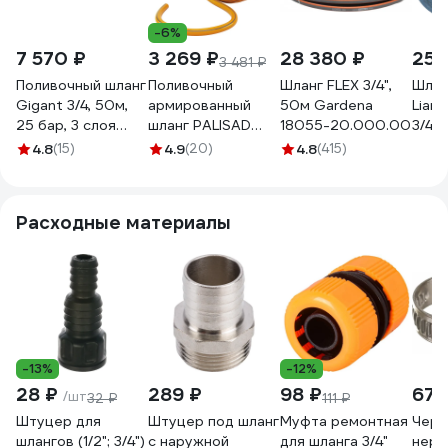
-6%
7 570 ₽
3 269 ₽
28 380 ₽
25 
3 481 ₽
Поливочный шланг
Поливочный
Шланг FLEX 3/4",
Шлан
Gigant 3/4, 50м,
армированный
50м Gardena
Lian
25 бар, 3 слоя
шланг PALISAD
18055-20.000.00
3/4 1
GWH-09
Standard 3 слоя
20.0
4.8
(15)
4.9
(20)
4.8
(415)
67657
Расходные материалы
-13%
-12%
28 ₽
289 ₽
98 ₽
675
/шт
32 ₽
111 ₽
Штуцер для
Штуцер под шланг
Муфта ремонтная
Черв
шлангов (1/2"; 3/4")
с наружной
для шланга 3/4"
нерж