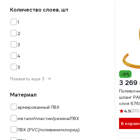
Количество слоев, шт
1
2
3
4
5
-6%
Показать еще 3
3 269
Поливочн
Материал
шланг PA
слоя 676
армированный ПВХ
4.9
(20)
металл/пластик/резина/ПВХ
В корзи
ПВХ (PVC|поливинилхлорид)