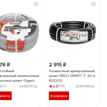
76 ₽
2 915 ₽
слойный
Поливочный армированный
рованный силиконовый
шланг REDO GRAFIT 1", 25 м
вочный шланг Gigant
600012
, 25 м GREZ-03
6
(23)
3.3
(138)
24385197
20675883
орзину
В корзину