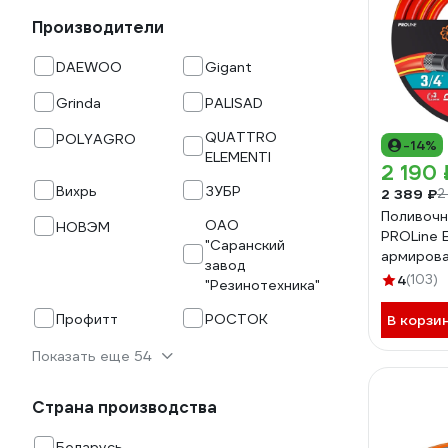
Производители
DAEWOO
Gigant
Grinda
PALISAD
QUATTRO
POLYAGRO
-14%
ELEMENTI
2 190 
Вихрь
ЗУБР
2 389 ₽
2
Поливочн
ОАО
НОВЭМ
PROLine E
"Саранский
армирова
завод
3/4х25м 
4
(103)
"Резинотехника"
25_z02
Профитт
РОСТОК
В корзи
Показать еще 54
Страна производства
Беларусь