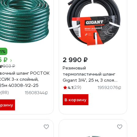
11%
5 ₽
2 990 ₽
 ₽
903 ₽
Резиновый
вочный шланг РОСТОК
термопластичный шланг
СИК 3-х слойный,
Gigant 3/4", 25 м, 3 слоя
х25м 40308-1/2-25
GRH-05
4.1
(29)
19592076
2
(88)
15608344
В корзину
орзину