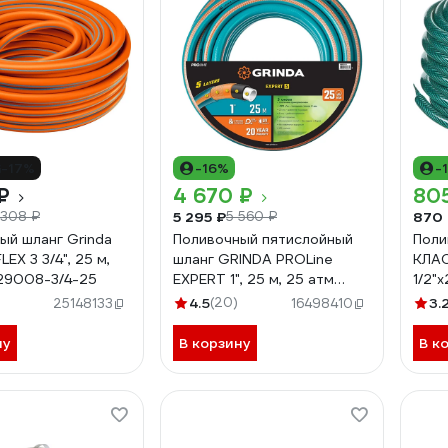
-17%
-16%
-
₽
4 670 ₽
80
5 295 ₽
870
 308 ₽
5 560 ₽
ый шланг Grinda
Поливочный пятислойный
Поли
LEX 3 3/4", 25 м,
шланг GRINDA PROLine
КЛАС
29008-3/4-25
EXPERT 1", 25 м, 25 атм
1/2"
429007-1-25
4.5
(20)
3.
25148133
16498410
ну
В корзину
В к