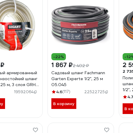
-22%
-12
 ₽
1 867 ₽
2 5
2 402 ₽
2 73
ый армированный
Садовый шланг Fachmann
Поли
нзостойкий шланг
Garten Experte 1/2", 25 м
шланг
, 25 м, 3 слоя GRH-
05.045
1/2",
4.6
(117)
19592064
22522725
арми
4.
25
ну
В корзину
В к