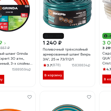
до -18%
-
₽
1 240 ₽
3 
3 28
 557 ₽
Поливочный трёхслойный
Садо
ый шланг Grinda
армированный шланг Вихрь
QUA
xpert 30 атм.,
3/4", 25 м 73/7/2/1
Crist
нный, 3-х слойный,
3.7
(878)
15838834
944
8-429005-3/4-
4.
15889594
В корзину
В к
ну