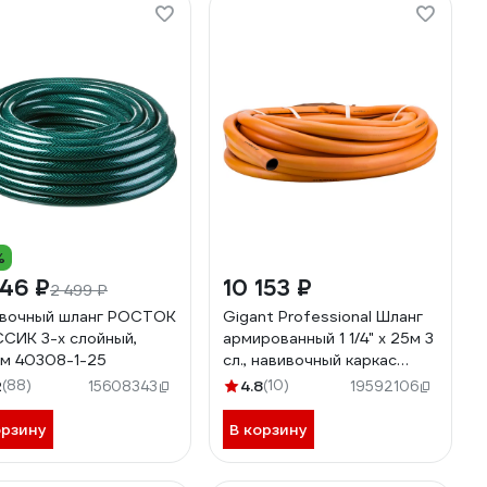
%
46 ₽
10 153 ₽
2 499 ₽
вочный шланг РОСТОК
Gigant Professional Шланг
СИК 3-х слойный,
армированный 1 1/4" х 25м 3
5м 40308-1-25
сл., навивочный каркас
GRH-02
2
(88)
4.8
(10)
15608343
19592106
орзину
В корзину