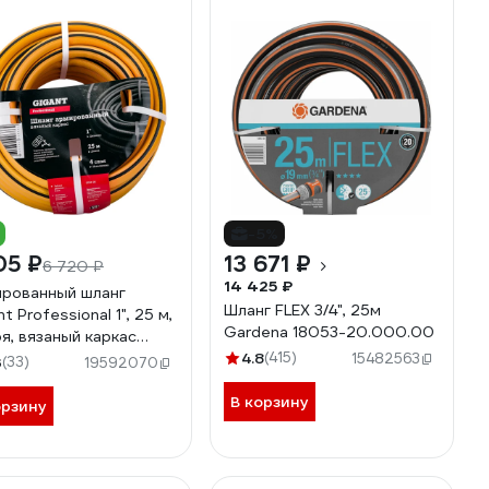
-5%
05 ₽
13 671 ₽
6 720 ₽
14 425 ₽
рованный шланг
Шланг FLEX 3/4", 25м
t Professional 1", 25 м,
Gardena 18053-20.000.00
оя, вязаный каркас
-08
4.8
(415)
15482563
3
(33)
19592070
В корзину
орзину