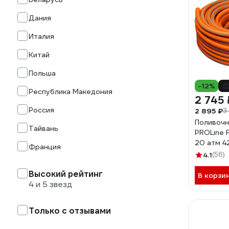
Дания
Италия
Китай
Польша
-12%
Республика Македония
2 745 
Россия
2 895 ₽
3
Поливочн
Тайвань
PROLine F
20 атм 4
Франция
4.1
(56)
Высокий рейтинг
В корзи
4 и 5 звезд
Только с отзывами