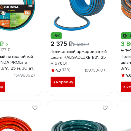
-8%
-
 ₽
2 375 ₽
3 8
2 580 ₽
4 14
 177 ₽
Поливочный армированный
ый пятислойный
Поли
шланг PALISADLUXE 1/2", 25
INDA PROLine
шланг
м 67601
3/4", 25 м, 30 атм
3/4",
4.7
(138)
15875340
3/4-25
арми
)
4.
16498392
25
В корзину
ну
В к