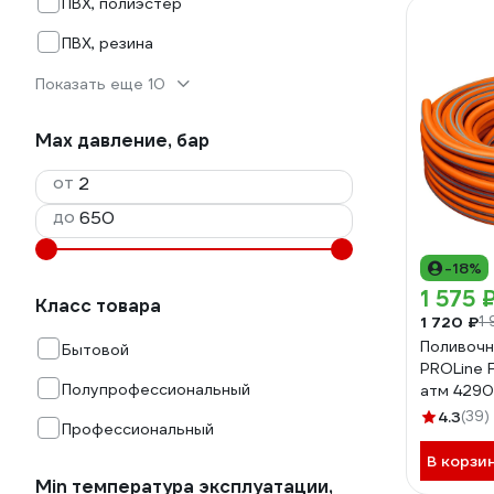
ПВХ, полиэстер
ПВХ, резина
Показать еще 10
Max давление, бар
от
до
-18%
1 575 
Класс товара
1 720 ₽
1 
Поливочн
Бытовой
PROLine F
Полупрофессиональный
атм 4290
4.3
(39)
Профессиональный
В корзи
Min температура эксплуатации,