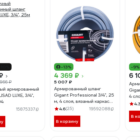
-10%
-13%
-9%
₽
4 369 ₽
6 1
5 007 ₽
 966 ₽
Арми
Армированный шланг
ый армированный
Gigan
Gigant Professional 3/4", 25
ISAD LUXE, 3/4",
4 сл
м, 4 слоя, вязаный каркас
04
GRH
4.
GRH-07
4.6
(25)
19592088
15875337
В к
В корзину
ну