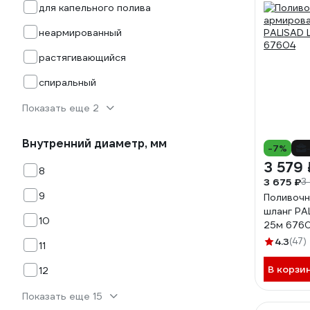
для капельного полива
неармированный
растягивающийся
спиральный
Показать еще 2
Внутренний диаметр, мм
-7%
3 579 
8
3 675 ₽
3
9
Поливочн
шланг PAL
10
25м 676
4.3
(47)
11
В корзи
12
Показать еще 15