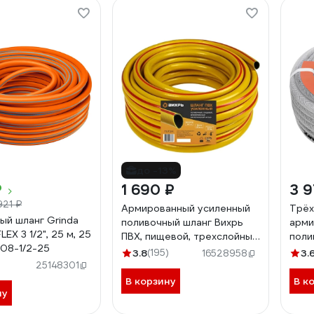
до -13%
₽
1 690 ₽
3 9
921 ₽
Армированный усиленный
Трёх
ый шланг Grinda
поливочный шланг Вихрь
арми
LEX 3 1/2", 25 м, 25
ПВХ, пищевой, трехслойный,
поли
08-1/2-25
3/4", 25 м, жёлтый 73/7/2/4
3/4"
3.8
(195)
3.
16528958
25148301
В корзину
В к
ну