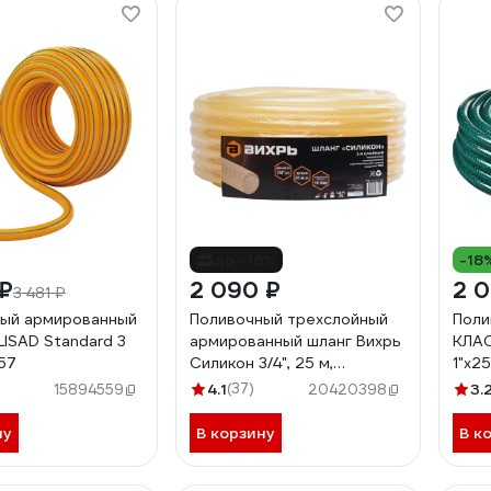
до -18%
-18
 ₽
2 090 ₽
2 0
3 481 ₽
ый армированный
Поливочный трехслойный
Поли
LISAD Standard 3
армированный шланг Вихрь
КЛАС
57
Силикон 3/4", 25 м,
1"х2
прозрачный 73/7/2/30
4.1
(37)
3.
15894559
20420398
ну
В корзину
В к