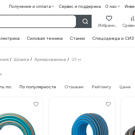
Получение и оплата
Сервис и поддержка
О нас
Инве
Избранное
лектрика
Силовая техника
Станки
Спецодежда и СИЗ
ения
Шланги
Армированные
25 м
/
/
/
а
ь по:
По популярности
Отзывам
Рейтингу
Цене