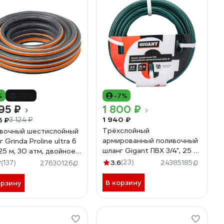
%
-17%
-7%
95 ₽
1 800 ₽
1 940 ₽
5 ₽
3 124 ₽
Трёхслойный
вочный шестислойный
армированный поливочный
 Grinda Proline ultra 6
шланг Gigant ПВХ 3/4", 25 м
 25 м, 30 атм, двойное
GREZ-01
рование 429009-1/2-
3.6
(23)
7
(137)
24385185
27630126
В корзину
орзину