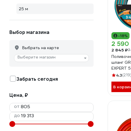
25 м
Выбор магазина
-18%
2 590
Выбрать на карте
2 845 ₽
3
Поливочн
Выберите магазин
шланг GR
EXPERT 5 
429007-
4.3
(219
Забрать сегодня
В корзи
Цена, ₽
от
до