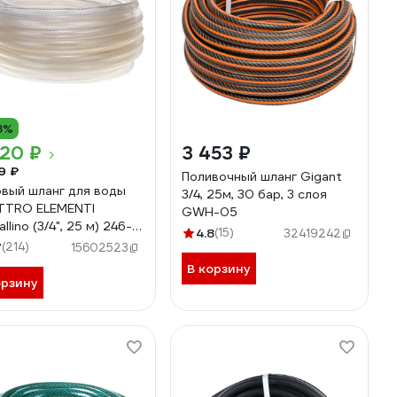
8%
020 ₽
3 453 ₽
9 ₽
Поливочный шланг Gigant
вый шланг для воды
3/4, 25м, 30 бар, 3 слоя
TTRO ELEMENTI
GWH-05
allino (3/4", 25 м) 246-
4.8
(15)
32419242
7
(214)
15602523
В корзину
орзину