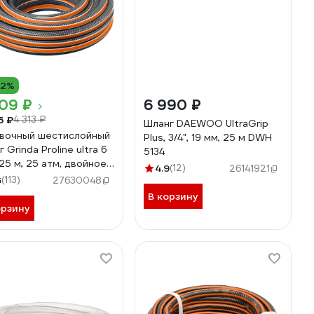
12%
09 ₽
6 990 ₽
5 ₽
4 313 ₽
Шланг DAEWOO UltraGrip
вочный шестислойный
Plus, 3/4", 19 мм, 25 м DWH
 Grinda Proline ultra 6
5134
 25 м, 25 атм, двойное
4.9
(12)
26141921
рование 429009-3/4-
6
(113)
27630048
В корзину
орзину