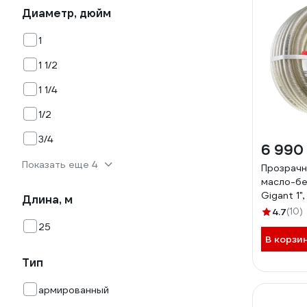
Диаметр, дюйм
1
1 1/2
1 1/4
1/2
3/4
6 990
Показать еще 4
Прозрачн
масло-бе
Gigant 1"
Длина, м
06
4.7
(10)
25
В корзи
Тип
армированный