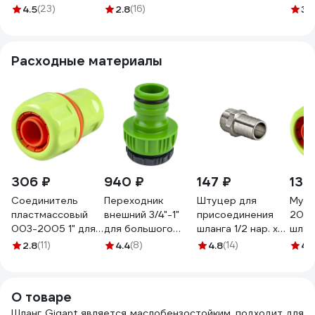
25х31мм, 25м
Ф25вн х 2.5 (1"),
зеленый,
GRAFI
4.5
(23)
2.8
(16)
3.
4823723-1
50м 29500
прозрачный,
600
HKE001 зелен.
Расходные материалы
306 ₽
940 ₽
147 ₽
139
Соединитель
Переходник
Штуцер для
Муфт
пластмассовый
внешний 3/4"-1"
присоединения
2010
003-2005 1" для
для большого
шланга 1/2 нар. х
шлан
шлангов FEONA
объема воды USP
20мм Valtec
2193
2.8
(11)
4.4
(8)
4.8
(14)
4.
219336
77395
VTr.650.N.0420
О товаре
Шланг Gigant является маслобензостойким, подходит для