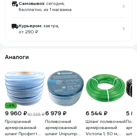
Самовывоз:
сегодня,
бесплатно
, из 1 магазина
Курьером:
завтра,
от 290 ₽
Аналоги
-4%
9 960 ₽
6 979 ₽
6 544 ₽
5 8
10 325 ₽
Прозрачный
Поливочный
Шланг поливочный
Поли
армированный
армированный
армированный
арми
шланг Профитт
шланг Unipump
Victoria 1, 50 м,
шлан