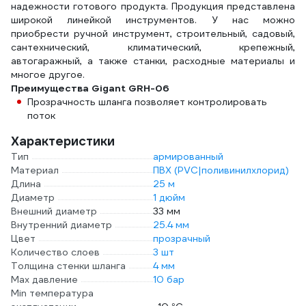
надежности готового продукта. Продукция представлена
широкой линейкой инструментов. У нас можно
приобрести ручной инструмент, строительный, садовый,
сантехнический, климатический, крепежный,
автогаражный, а также станки, расходные материалы и
многое другое.
Преимущества Gigant GRH-06
Прозрачность шланга позволяет контролировать
поток
Характеристики
Тип
армированный
Материал
ПВХ (PVC|поливинилхлорид)
Длина
25 м
Диаметр
1 дюйм
Внешний диаметр
33 мм
Внутренний диаметр
25.4 мм
Цвет
прозрачный
Количество слоев
3 шт
Толщина стенки шланга
4 мм
Max давление
10 бар
Min температура