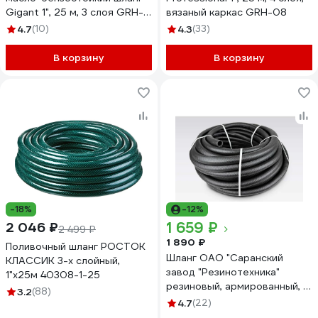
Gigant 1", 25 м, 3 слоя GRH-
вязаный каркас GRH-08
06
4.7
(10)
4.3
(33)
В корзину
В корзину
-18%
-12%
1 659 ₽
2 046 ₽
2 499 ₽
1 890 ₽
Поливочный шланг РОСТОК
Шланг ОАО "Саранский
КЛАССИК 3-х слойный,
завод "Резинотехника"
1"х25м 40308-1-25
резиновый, армированный, д.
3.2
(88)
25мм 4 Атм СзРТ (рукав)
4.7
(22)
поливочный 10м СЗРТ 25-