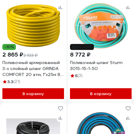
-10%
до -13%
2 865 ₽
8 772 ₽
3 193 ₽
Поливочный армированный
Поливочный шланг Sturm
3-х слойный шланг GRINDA
3015-15-1-50
COMFORT 20 атм, 1"х25м 8-
5
(3)
429003-1-25_z02
3.3
(21)
В корзину
В корзину