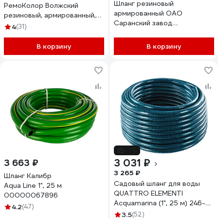
Шланг резиновый
РемоКолор Волжский
армированный ОАО
резиновый, армированный,
Саранский завод
3,0 мм, D 18 мм, 25 м 66-3-
4
(31)
Резинотехника д. 25мм 10
218
Атм СзРТ (рукав)
В корзину
В корзину
пневматический, для
отбойного молотка,
компрессора 50м СЗРТ 25-
1,0-ВГ 40м
-7%
3 031 ₽
3 663 ₽
3 265 ₽
Шланг Калибр
Садовый шланг для воды
Aqua Line 1", 25 м
QUATTRO ELEMENTI
00000067896
Acquamarina (1", 25 м) 246-
4.2
(47)
838
3.5
(52)