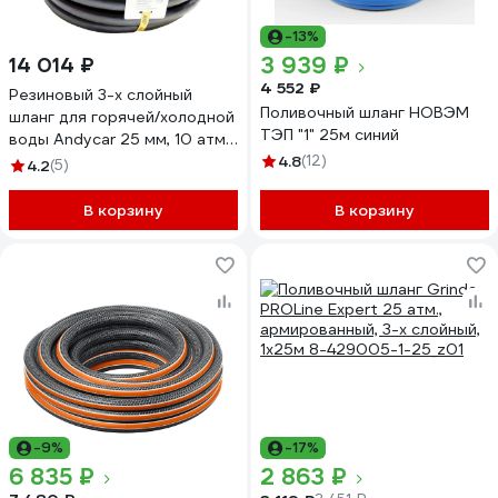
-13%
3 939 ₽
14 014 ₽
4 552 ₽
Резиновый 3-х слойный
Поливочный шланг НОВЭМ
шланг для горячей/холодной
ТЭП "1" 25м синий
воды Andycar 25 мм, 10 атм,
40 м H21
4.8
(12)
4.2
(5)
В корзину
В корзину
-9%
-17%
6 835 ₽
2 863 ₽