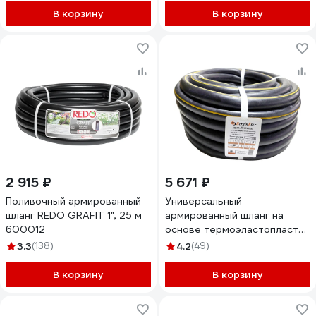
0,4-В 10м
В корзину
В корзину
2 915 ₽
5 671 ₽
Поливочный армированный
Универсальный
шланг REDO GRAFIT 1", 25 м
армированный шланг на
600012
основе термоэластопласта
Berginflex 1", 25 м TPE-S-25B
3.3
(138)
4.2
(49)
В корзину
В корзину