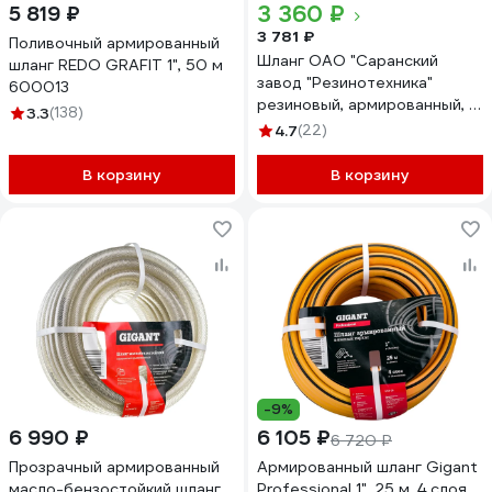
3 360 ₽
5 819 ₽
3 781 ₽
Поливочный армированный
Шланг ОАО "Саранский
шланг REDO GRAFIT 1", 50 м
завод "Резинотехника"
600013
резиновый, армированный, д.
3.3
(138)
25мм 4 Атм СзРТ (рукав)
4.7
(22)
поливочный 20м СЗРТ 25-
0,4-В 20м
В корзину
В корзину
-9%
6 990 ₽
6 105 ₽
6 720 ₽
Прозрачный армированный
Армированный шланг Gigant
масло-бензостойкий шланг
Professional 1", 25 м, 4 слоя,