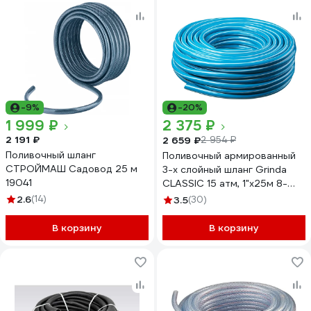
-9%
-20%
1 999 ₽
2 375 ₽
2 191 ₽
2 659 ₽
2 954 ₽
Поливочный шланг
Поливочный армированный
СТРОЙМАШ Садовод 25 м
3-х слойный шланг Grinda
19041
CLASSIC 15 атм, 1"х25м 8-
429001-1-25_z02
2.6
(14)
3.5
(30)
В корзину
В корзину