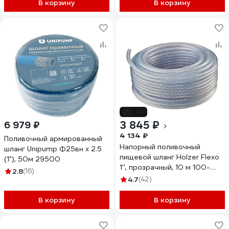
В корзину
В корзину
-7%
3 845 ₽
6 979 ₽
4 134 ₽
Поливочный армированный
Напорный поливочный
шланг Unipump Ф25вн х 2.5
пищевой шланг Holzer Flexo
(1"), 50м 29500
1'', прозрачный, 10 м 100-
2.8
(16)
12510M
4.7
(42)
В корзину
В корзину