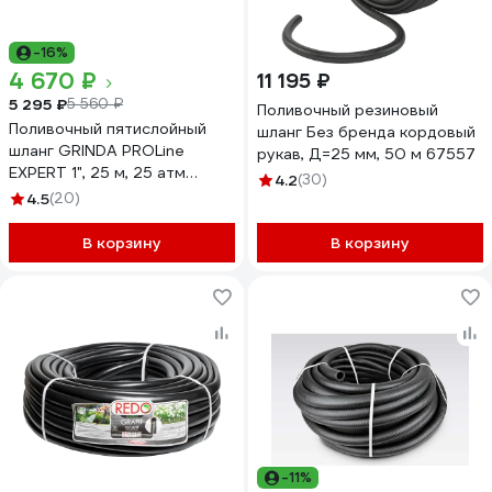
-16%
4 670 ₽
11 195 ₽
5 295 ₽
5 560 ₽
Поливочный резиновый
Поливочный пятислойный
шланг Без бренда кордовый
шланг GRINDA PROLine
рукав, Д=25 мм, 50 м 67557
EXPERT 1", 25 м, 25 атм
4.2
(30)
429007-1-25
4.5
(20)
В корзину
В корзину
-11%