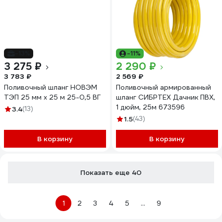
-13%
-11%
3 275 ₽
2 290 ₽
3 783 ₽
2 569 ₽
Поливочный шланг НОВЭМ
Поливочный армированный
ТЭП 25 мм х 25 м 25-0,5 ВГ
шланг СИБРТЕХ Дачник ПВХ,
1 дюйм, 25м 673596
3.4
(13)
1.5
(43)
В корзину
В корзину
Показать еще 40
1
2
3
4
5
...
9