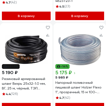
4823723-1
1255M
4.7
(42)
4.5
(23)
В корзину
В корзину
до -7%
-14%
5 175 ₽
5 190 ₽
5 985 ₽
Резиновый армированный
Напорный поливочный
шланг Вихрь 25x32-1.0 мм,
пищевой шланг Holzer Flexo
ВГ, 25 м, чёрный, ТЭП
1'', прозрачный, 15 м 100-
73/7/2/36
4.4
(126)
12515M
4.7
(42)