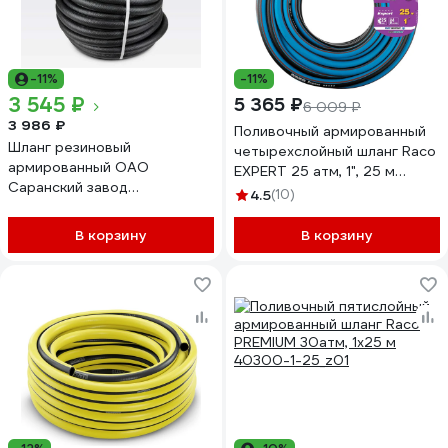
-11%
-11%
3 545 ₽
5 365 ₽
6 009 ₽
3 986 ₽
Поливочный армированный
Шланг резиновый
четырехслойный шланг Raco
армированный ОАО
EXPERT 25 атм, 1", 25 м
Саранский завод
40302-1-25_z01
4.5
(10)
Резинотехника д. 25мм 10
Атм СзРТ (рукав)
В корзину
В корзину
пневматический, для
отбойного молотка,
компрессора 25м СЗРТ 25-
1,0-ВГ 20м