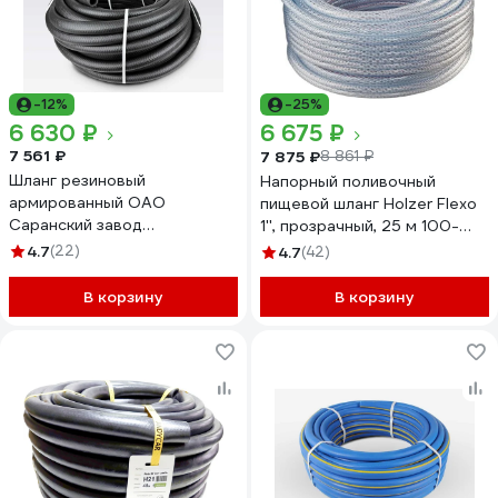
-12%
-25%
6 630 ₽
6 675 ₽
7 561 ₽
7 875 ₽
8 861 ₽
Шланг резиновый
Напорный поливочный
армированный ОАО
пищевой шланг Holzer Flexo
Саранский завод
1'', прозрачный, 25 м 100-
Резинотехника д. 25мм, 4
12525M
4.7
(22)
4.7
(42)
Атм, поливочный, 40м СЗРТ
25-0,4-В 40м
В корзину
В корзину