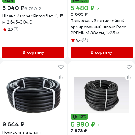
-12%
-10%
5 480 ₽
5 940 ₽
6 750 ₽
6 065 ₽
Шланг Karcher Primoflex 1", 15
Поливочный пятислойный
м 2.645-304.0
армированный шланг Raco
2.7
(3)
PREMIUM 30атм, 1х25 м
40300-1-25_z01
4.4
(13)
В корзину
В корзину
-12%
6 990 ₽
9 644 ₽
7 973 ₽
Поливочный шланг