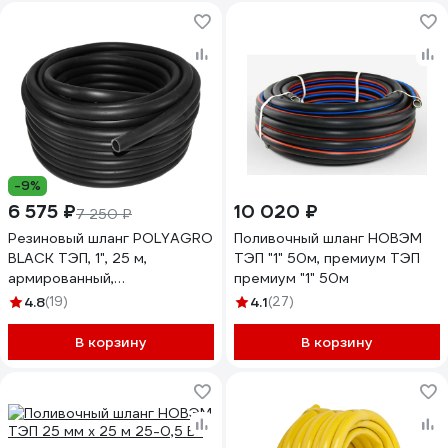
-9%
6 575 ₽
10 020 ₽
7 250 ₽
Резиновый шланг POLYAGRO
Поливочный шланг НОВЭМ
BLACK ТЭП, 1", 25 м,
ТЭП "1" 50м, премиум ТЭП
армированный,
премиум "1" 50м
морозостойкий 7558825
4.8
(19)
4.1
(27)
В корзину
В корзину