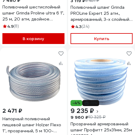
7 480 ₽
3 119 ₽
3 451 ₽
Поливочный шестислойный
Поливочный шланг Grinda
шланг Grinda Proline ultra 6 1",
PROLine Expert 25 атм.,
25 м, 20 атм, двойное
армированный, 3-х слойный,
армирование 429009-1-25
1х25м 8-429005-1-25_z01
4.9
(8)
4.3
(24)
В корзину
Купить
-4%
-11%
9 235 ₽
2 471 ₽
9 960 ₽
10 325 ₽
Напорный поливочный
Прозрачный армированный
пищевой шланг Holzer Flexo
шланг Профитт 25х31мм, 25м
1'', прозрачный, 5 м 100-