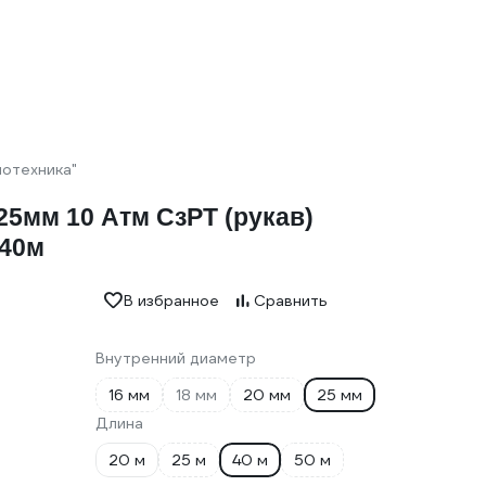
нотехника"
5мм 10 Атм СзРТ (рукав)
 40м
В избранное
Сравнить
Внутренний диаметр
16 мм
18 мм
20 мм
25 мм
Длина
20 м
25 м
40 м
50 м