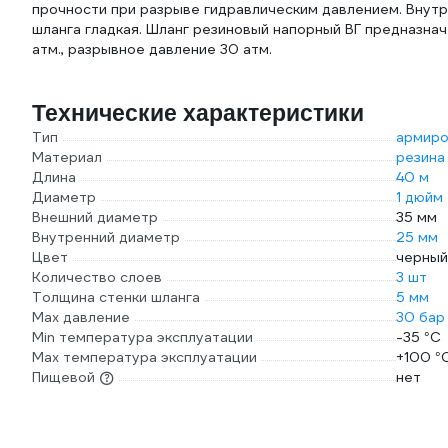
прочности при разрыве гидравлическим давлением. Внутр
шланга гладкая. Шланг резиновый напорный ВГ предназна
атм., разрывное давление 30 атм.
Технические характеристики
Тип
армиро
Материал
резина
Длина
40 м
Диаметр
1 дюйм
Внешний диаметр
35 мм
Внутренний диаметр
25 мм
Цвет
черный
Количество слоев
3 шт
Толщина стенки шланга
5 мм
Max давление
30 бар
Min температура эксплуатации
-35 °С
Мах температура эксплуатации
+100 °
Пищевой
нет