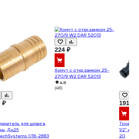
224 ₽
Хомут с откр.замком 25-
270/9 W2 DAR 52013
4.6
(46)
 ₽
191 ₽
инитель для шланга,
Тройник
нь, Дн25
1/2" и 3
techSystems 018-2883
20