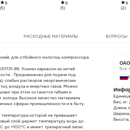
5
5
5
(5)
(5)
(2)
РАСХОДНЫЕ МАТЕРИАЛЫ
ВОПРОСЫ
ский, для отбойного молотка, компрессора
ОАО
Все 
051731-86. Усилен каркасом из нитей
ости. . Предназначен для подачи под
а), слабых растворов неорганических
ты), воздуха и инертных газов. Можно
Инфор
ланг при этом останется гибким и
Единица
от холода. Высокое качество материала
Вес, кг:
личных сферах промышленности и в быту.
Длина, 
Ширина,
, температура которой не превышает
Высота,
овый слой держит температуру воды до
°С до +100°С и имеет трехкратный запас