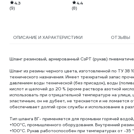
4.3
4.4
(9)
(8)
ОПИСАНИЕ И ХАРАКТЕРИСТИКИ
ОТЗЫВЫ
Шланг резиновый, армированный СзРТ (рукав) пневматиче
Шланг из резины черного цвета, изготовленной по ТУ 38 1
технического назначения. Имеет трехкратный запас прочн
давлением воды технической (без присадок), воды (полив
кислот и щелочей до 20 % (кроме раствора азотной кисло
использовать при отрицательной температуре на улице, ш
эластичным, он не дубеет, не трескается и не ломается 
обеспечивает долгий срок службы и использование в раз
Тип шланга ВГ- применяется для промывки горячей водой
+100°С, промышленного оборудования. Внутренний резин
+100°С. Рукав работоспособен при температурах от -35 