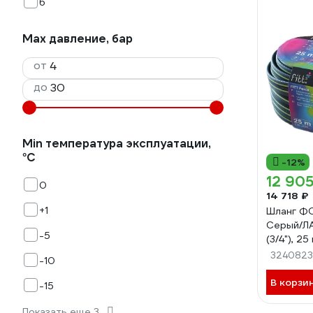
6
Max давление, бар
от
до
Min температура эксплуатации,
°С
-12%
12 905
0
14 718 ₽
+1
Шланг Ф
Серый/ЛА
-5
(3/4"), 2
FORCE GR
324082
-10
box
В корзи
-15
Показать еще 3