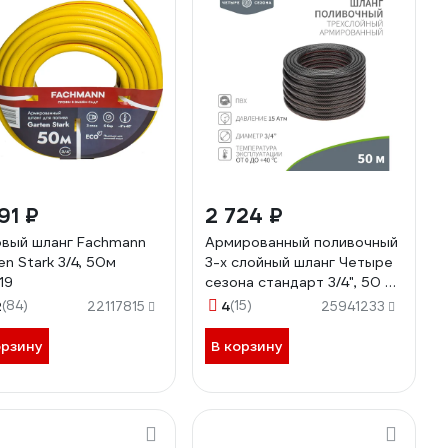
91 ₽
2 724 ₽
вый шланг Fachmann
Армированный поливочный
en Stark 3/4, 50м
3-х слойный шланг Четыре
19
сезона стандарт 3/4", 50 м
62-0227
2
(84)
4
(15)
22117815
25941233
орзину
В корзину