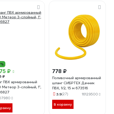
7%
75 ₽
778 ₽
5 ₽
Поливочный армированный
г ПВХ армированный
шланг СИБРТЕХ Дачник
 Метеор 3-слойный, 1",
ПВХ, 1/2, 15 м 673516
 6827
3.9
(27)
16129500
07980
В корзину
орзину