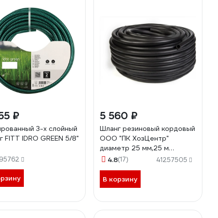
55 ₽
5 560 ₽
рованный 3-х слойный
Шланг резиновый кордовый
г FITT IDRO GREEN 5/8"
ООО "ПК ХозЦентр"
диаметр 25 мм,25 м
СИ-01751
95762
4.8
(17)
41257505
орзину
В корзину