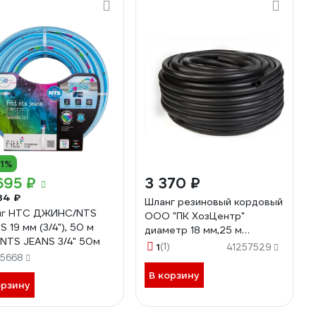
11%
695 ₽
3 370 ₽
34 ₽
Шланг резиновый кордовый
нг НТС ДЖИНС/NTS
ООО "ПК ХозЦентр"
 19 мм (3/4"), 50 м
диаметр 18 мм,25 м
 NTS JEANS 3/4" 50м
СИ-01749
1
(1)
41257529
75668
В корзину
орзину