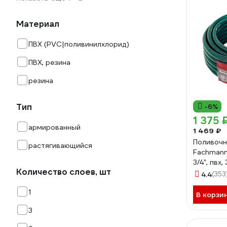
Материал
ПВХ (PVC|поливинилхлорид)
ПВХ, резина
резина
Тип
-6%
1 375 
армированный
1 469 ₽
Поливочн
растягивающийся
Fachmann
3/4", пвх,
Количество слоев, шт
05.057
4.4
(353
1
В корзи
3