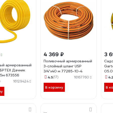
4 369 ₽
3 6
Поливочный армированный
Садо
ый армированный
3-слойный шланг USP
Gart
БРТЕХ Дачник
3/4"x40 м 77285-10-4
05.0
 15м 673556
4.5
(17)
4.
16167760
)
16129424
В корзину
В к
ну