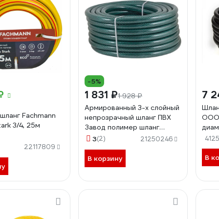
-5%
₽
1 831 ₽
7 2
1 928 ₽
Армированный 3-х слойный
Шлан
шланг Fachmann
непрозрачный шланг ПВХ
ООО 
ark 3/4, 25м
Завод полимер шланг
диам
Метеор 3/4", 25 м ПР334
СИ-
3
(2)
4125
21250246
22117809
В к
В корзину
ну