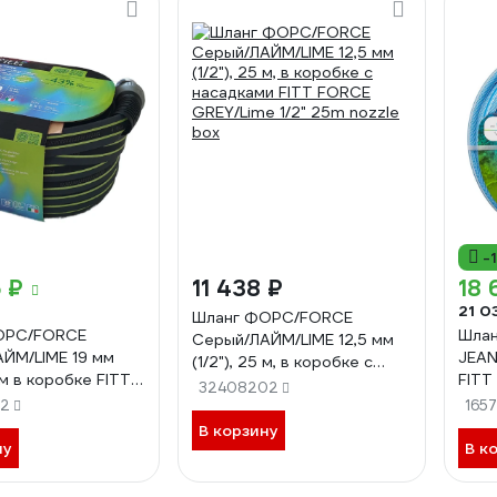
-
 ₽
11 438 ₽
18 
21 0
Шланг ФОРС/FORCE
ОРС/FORCE
Шла
Серый/ЛАЙМ/LIME 12,5 мм
ЙМ/LIME 19 мм
JEANS
(1/2"), 25 м, в коробке с
5 м в коробке FITT
FITT
насадками FITT FORCE
32408202
EY/Lime 3/4" 25m
32
GREY/Lime 1/2" 25m nozzle
165
box
В корзину
ну
В к