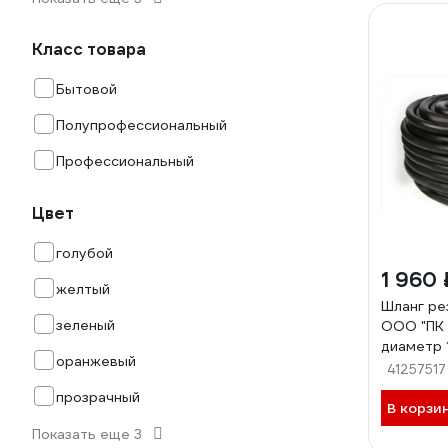
Класс товара
Бытовой
Полупрофессиональный
Профессиональный
Цвет
голубой
1 960 
желтый
Шланг ре
зеленый
ООО "ПК 
диаметр 
оранжевый
СИ-0174
41257517
прозрачный
В корзи
Показать еще 3