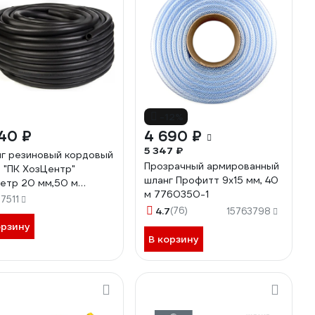
-12%
40 ₽
4 690 ₽
5 347 ₽
г резиновый кордовый
Прозрачный армированный
"ПК ХозЦентр"
шланг Профитт 9х15 мм, 40
етр 20 мм,50 м
м 7760350-1
00397
7511
4.7
(76)
15763798
орзину
В корзину