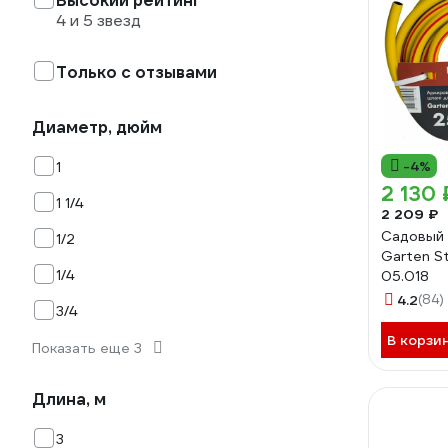
Высокий рейтинг
4 и 5 звезд
Только с отзывами
Диаметр, дюйм
-4%
1
2 130 
1 1/4
2 209 ₽
Садовый 
1/2
Garten St
1/4
05.018
4.2
(84)
3/4
В корзи
Показать еще 3
Длина, м
3