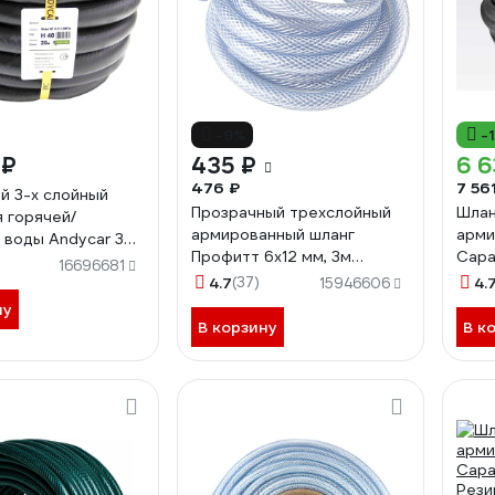
-9%
-
 ₽
435 ₽
6 6
476 ₽
7 56
й 3-х слойный
Прозрачный трехслойный
Шлан
я горячей/
армированный шланг
арм
 воды Andycar 32
Профитт 6х12 мм, 3м
Сара
м, 20 м H40
16696681
4823358
Рези
4.7
(37)
4.
15946606
Атм,
ну
25-0
В корзину
В к