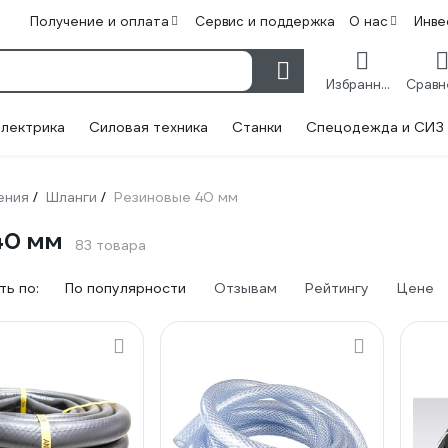
Получение и оплата
Сервис и поддержка
О нас
Инве
Избранное
лектрика
Силовая техника
Станки
Спецодежда и СИЗ
ения
Шланги
Резиновые 40 мм
/
/
40 мм
83 товара
ь по:
По популярности
Отзывам
Рейтингу
Цене