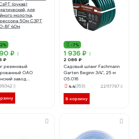
12%
-7%
990 ₽
1 936 ₽
3 ₽
2 086 ₽
г резиновый
Садовый шланг Fachmann
ированный ОАО
Garten Beginn 3/4", 25 м
нский завод
05.016
нотехника д. 25мм 10
99342
4.4
(353)
22117797
СзРТ (рукав)
матический, для
орзину
В корзину
йного молотка,
рессора 50м СЗРТ
,0-ВГ 40м