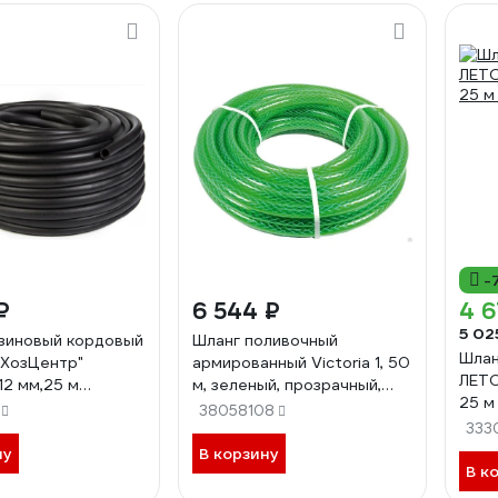
-
₽
6 544 ₽
4 6
5 02
зиновый кордовый
Шланг поливочный
Шлан
ХозЦентр"
армированный Victoria 1, 50
ЛЕТО
12 мм,25 м
м, зеленый, прозрачный,
25 м
7
HKE001 зелен.
38058108
333
ну
В корзину
В к