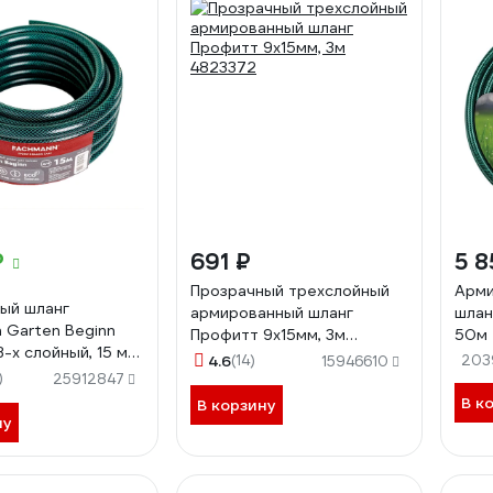
₽
691 ₽
5 8
Прозрачный трехслойный
Арми
ый шланг
армированный шланг
шлан
 Garten Beginn
Профитт 9х15мм, 3м
50м
 3-х слойный, 15 м
4823372
4.6
(14)
203
15946610
)
25912847
В к
В корзину
ну