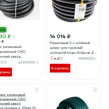
12%
30 ₽
14 014 ₽
1 ₽
Резиновый 3-х слойный
г резиновый
шланг для горячей/
ированный ОАО
холодной воды Andycar 25
нский завод
мм, 10 атм, 40 м H21
4.2
(5)
16696626
нотехника д. 25мм, 4
7
(23)
42999360
 поливочный, 40м СЗРТ
В корзину
,4-В 40м
орзину