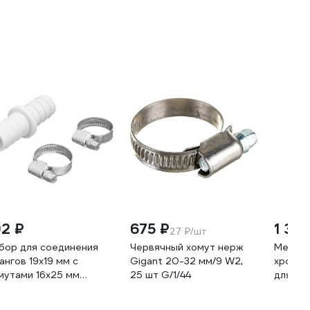
92 ₽
675 ₽
1 30
27 ₽/шт
бор для соединения
Червячный хомут нерж
Металл
ангов 19x19 мм с
Gigant 20-32 мм/9 W2,
хромир
мутами 16х25 мм
25 шт G/1/44
для по
примпласт
режим
G_1919_1625_02H