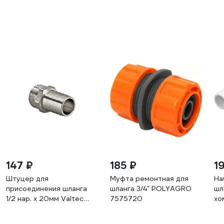
147 ₽
185 ₽
1
Штуцер для
Муфта ремонтная для
На
присоединения шланга
шланга 3/4" POLYAGRO
шл
1/2 нар. х 20мм Valtec
7575720
хо
VTr.650.N.0420
Су
4W