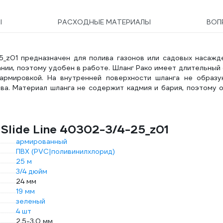
Ы
РАСХОДНЫЕ МАТЕРИАЛЫ
ВО
25_z01 предназначен для полива газонов или садовых насажд
ании, поэтому удобен в работе. Шланг Рако имеет длительный
армировкой. На внутренней поверхности шланга не образу
ива. Материал шланга не содержит кадмия и бария, поэтому 
Slide Line 40302-3/4-25_z01
армированный
ПВХ (PVC|поливинилхлорид)
25 м
3/4 дюйм
24 мм
19 мм
зеленый
4 шт
2.5-3.0 мм