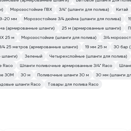
езиновые (армированные шланги)
Бытовой (шланги для поли
и)
Морозостойкие ПВХ
3/4" (шланги для полива)
Китай
19-20 мм
Морозостойкие 3/4 дюйма (шланги для полива)
1
ма (армированные шланги)
25 м (армированные шланги)
П
ВХ 25 м
Морозостойкие (шланги для полива)
3/4 морозос
3/4 25 метров (армированные шланги)
19 мм 25 м
30 бар 
 шланги)
Зеленый
Четырехслойные (шланги для полива)
е Raco
Шланги поливочные армированные 3/4" Raco
Шлан
ые 30М
30 м
Поливочные шланги 30 м
30 мм (шланги д
адовые шланги Raco
Товары для полива Raco