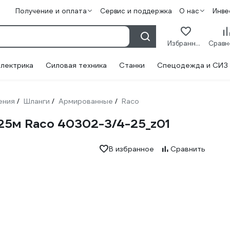
Получение и оплата
Сервис и поддержка
О нас
Инве
Избранное
лектрика
Силовая техника
Станки
Спецодежда и СИЗ
ения
Шланги
Армированные
Raco
/
/
/
, 25м Raco 40302-3/4-25_z01
В избранное
Сравнить