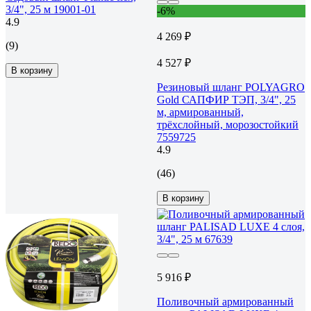
3/4", 25 м 19001-01
-6%
4.9
4 269 ₽
(9)
4 527 ₽
В корзину
Резиновый шланг POLYAGRO
Gold САПФИР ТЭП, 3/4", 25
м, армированный,
трёхслойный, морозостойкий
7559725
4.9
(46)
В корзину
5 916 ₽
Поливочный армированный