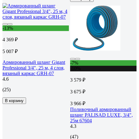
-13%
4 369 ₽
5 007 ₽
Армированный шланг Gigant
-7%
Professional 3/4", 25 м, 4 слоя,
-10%
вязаный каркас GRH-07
4.6
3 579 ₽
(25)
3 675 ₽
В корзину
3 966 ₽
Поливочный армированный
шланг PALISAD LUXE, 3/4",
25м 67604
4.3
(47)