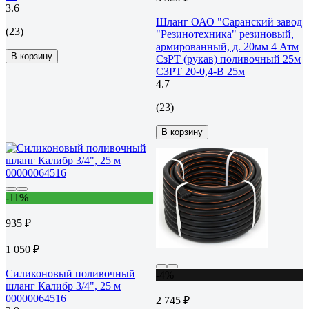
3.6
Шланг ОАО "Саранский завод
(23)
"Резинотехника" резиновый,
армированный, д. 20мм 4 Атм
В корзину
СзРТ (рукав) поливочный 25м
СЗРТ 20-0,4-В 25м
4.7
(23)
В корзину
-11%
935 ₽
1 050 ₽
Силиконовый поливочный
-4%
шланг Калибр 3/4", 25 м
00000064516
2 745 ₽