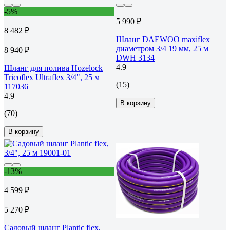
-5%
5 990 ₽
8 482 ₽
Шланг DAEWOO maxiflex
диаметром 3/4 19 мм, 25 м
8 940 ₽
DWH 3134
4.9
Шланг для полива Hozelock
Tricoflex Ultraflex 3/4", 25 м
(15)
117036
4.9
В корзину
(70)
В корзину
-13%
4 599 ₽
5 270 ₽
Садовый шланг Plantic flex,