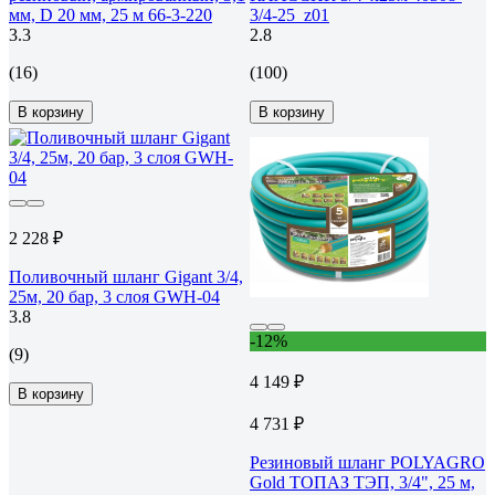
мм, D 20 мм, 25 м 66-3-220
3/4-25_z01
3.3
2.8
(16)
(100)
В корзину
В корзину
2 228 ₽
Поливочный шланг Gigant 3/4,
25м, 20 бар, 3 слоя GWH-04
3.8
-12%
(9)
4 149 ₽
В корзину
4 731 ₽
Резиновый шланг POLYAGRO
Gold ТОПАЗ ТЭП, 3/4", 25 м,