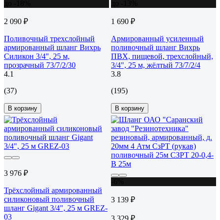
до -18%
до -13%
2 090 ₽
1 690 ₽
Поливочный трехслойный
Армированный усиленный
армированный шланг Вихрь
поливочный шланг Вихрь
Силикон 3/4", 25 м,
ПВХ, пищевой, трехслойный,
прозрачный 73/7/2/30
3/4", 25 м, жёлтый 73/7/2/4
4.1
3.8
(37)
(195)
В корзину
В корзину
3 976 ₽
-6%
Трёхслойный армированный
силиконовый поливочный
3 139 ₽
шланг Gigant 3/4", 25 м GREZ-
03
3 329 ₽