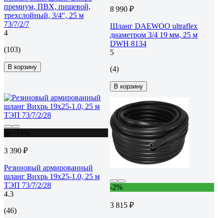
премиум, ПВХ, пищевой,
8 990 ₽
трехслойный, 3/4", 25 м
73/7/2/7
Шланг DAEWOO ultraflex
4
диаметром 3/4 19 мм, 25 м
DWH 8134
(103)
5
В корзину
(4)
В корзину
до -16%
3 390 ₽
Резиновый армированный
шланг Вихрь 19x25-1.0, 25 м
ТЭП 73/7/2/28
-2%
4.3
3 815 ₽
(46)