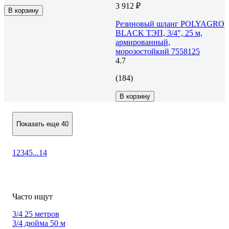
3 912 ₽
В корзину
Резиновый шланг POLYAGRO
BLACK ТЭП, 3/4", 25 м,
армированный,
морозостойкий 7558125
4.7
(184)
В корзину
Показать еще 40
1
2
3
4
5
...
14
Часто ищут
3/4 25 метров
3/4 дюйма 50 м