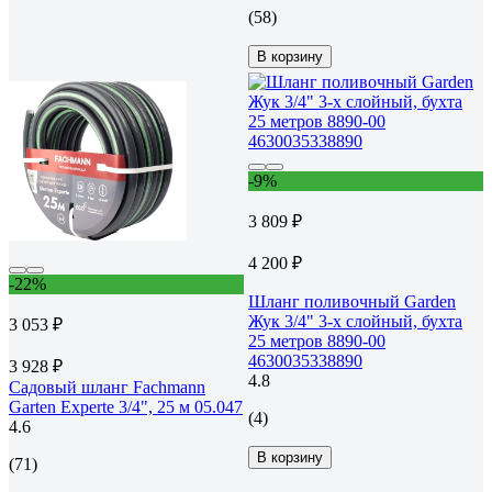
(58)
В корзину
-9%
3 809 ₽
4 200 ₽
-22%
Шланг поливочный Garden
Жук 3/4" 3-х слойный, бухта
3 053 ₽
25 метров 8890-00
4630035338890
3 928 ₽
4.8
Садовый шланг Fachmann
Garten Experte 3/4", 25 м 05.047
(4)
4.6
В корзину
(71)