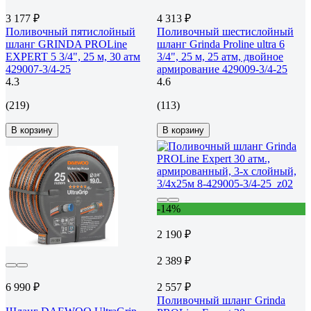
3 177 ₽
4 313 ₽
Поливочный пятислойный
Поливочный шестислойный
шланг GRINDA PROLine
шланг Grinda Proline ultra 6
EXPERT 5 3/4", 25 м, 30 атм
3/4", 25 м, 25 атм, двойное
429007-3/4-25
армирование 429009-3/4-25
4.3
4.6
(219)
(113)
В корзину
В корзину
-14%
2 190 ₽
2 389 ₽
6 990 ₽
2 557 ₽
Поливочный шланг Grinda