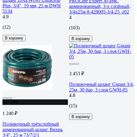
Шланг DAEWOO UltraGrip
PROLine Expert 30 атм.,
Plus, 3/4", 19 мм, 25 м DWH
армированный, 3-х слойный,
5134
3/4х25м 8-429005-3/4-25_z02
4.9
4
(12)
(103)
В корзину
В корзину
3 453 ₽
Поливочный шланг Gigant 3/4,
25м, 30 бар, 3 слоя GWH-05
4.8
до -18%
(15)
1 240 ₽
В корзину
Поливочный трёхслойный
армированный шланг Вихрь
3/4", 25 м 73/7/2/1