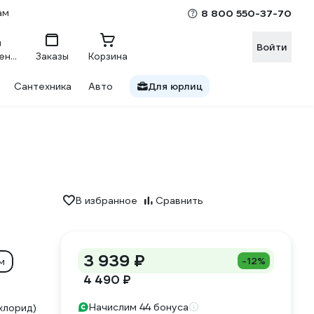
ам
8 800 550-37-70
Войти
Сравнение
Заказы
Корзина
Сантехника
Авто
Для юрлиц
В избранное
Сравнить
3 939 ₽
-12%
м
4 490 ₽
Начислим 44 бонуса
хлорид)