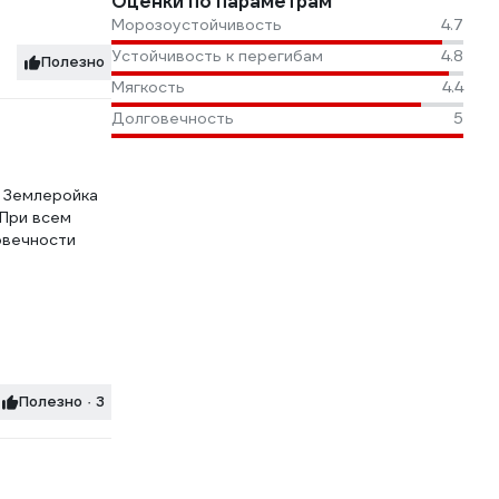
Оценки по параметрам
Морозоустойчивость
4.7
Устойчивость к перегибам
4.8
Полезно
Мягкость
4.4
Долговечность
5
ы Землеройка
 При всем
овечности
Полезно · 3