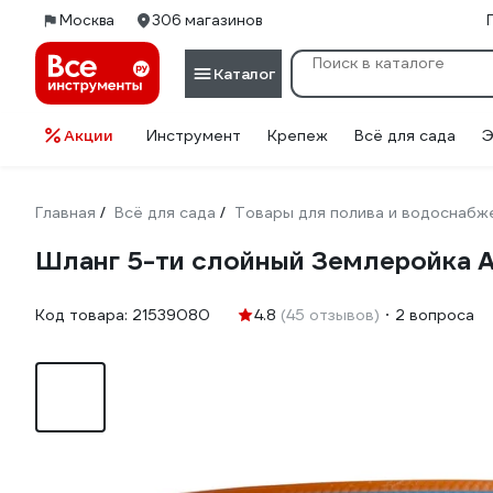
Москва
306 магазинов
Каталог
Акции
Инструмент
Крепеж
Всё для сада
Э
Главная
Всё для сада
Товары для полива и водоснабж
/
/
Шланг 5-ти слойный Землеройка Ак
Код товара:
21539080
4.8
(45 отзывов)
2 вопроса