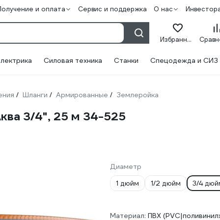
Получение и оплата
Сервис и поддержка
О нас
Инвестор
Избранное
лектрика
Силовая техника
Станки
Спецодежда и СИЗ
ения
Шланги
Армированные
Землеройка
/
/
/
ва 3/4", 25 м 34-525
Диаметр
1 дюйм
1/2 дюйм
3/4 дюй
Материал:
ПВХ (PVC|поливинил