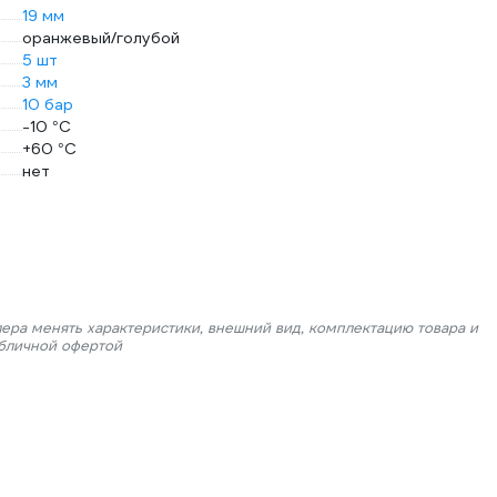
19 мм
оранжевый/голубой
5 шт
3 мм
10 бар
-10 °С
+60 °С
нет
лера менять характеристики, внешний вид, комплектацию товара и
убличной офертой