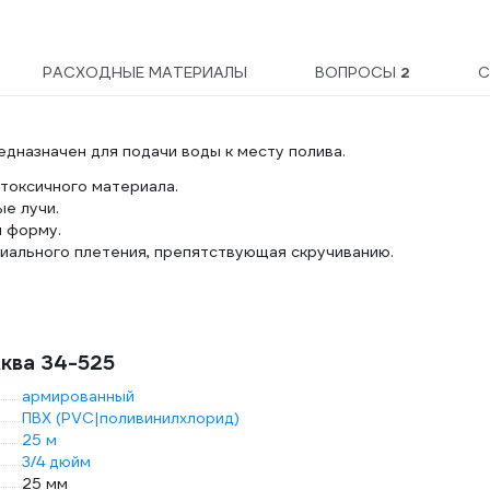
РАСХОДНЫЕ МАТЕРИАЛЫ
ВОПРОСЫ
2
С
едназначен для подачи воды к месту полива.
токсичного материала.
е лучи.
и форму.
ального плетения, препятствующая скручиванию.
ква 34-525
армированный
ПВХ (PVC|поливинилхлорид)
25 м
3/4 дюйм
25 мм