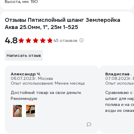
Высота, мм: 190
Отзывы Пятислойный шланг Землеройка
Аква 25.0мм, 1", 25м 1-525
4.8
45 отзывов
Написать отзыв
Александр Ч.
Владислав .
06.07.2023
г. Москва
07.08.2023
г.
Опыт использования: Менее месяца
Опыт использ
Достойный товар за свои деньги.
Сравниваю с 
Рекомендую
шланг для на
полива и на 
воды из сква
но продолжае
звезды, у Хо
нет. Перегиб