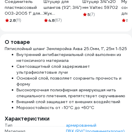
Соединитель
Штуцер для
Штуцер 3/4"х20
Муф
пластмассовый
шлангов (1/2"; 3/4")
мм Valtec 59702
соед
003-2005 1" для
Жук
для 
5
(7)
шлангов FEONA
4607156364411
объе
2.8
(11)
4.8
(67)
5
(
219336
7739
О товаре
Пятислойный шланг Землеройка Аква 25.0мм, 1", 25м 1-525
Внутренний антибактериальный слой выполнен из
нетоксичного материала
Светозащитный слой задерживает
ультрафиолетовые лучи
Основной слой, позволяет сохранить прочность и
форму
Высокопрочная полиэфирная армирующая нить
специального плетения, препятствует скручиванию
Внешний слой защищает от внешних воздействий
Морозостойкость от -10°С до +60°С
Характеристики
Тип
армированный
Материал
ПВХ (PVC|поливинилхлорид)