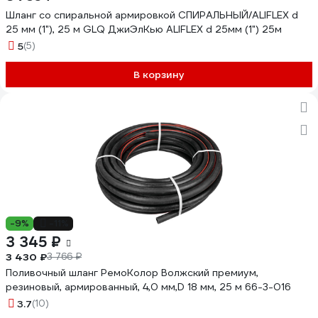
Шланг со спиральной армировкой СПИРАЛЬНЫЙ/ALIFLEX d
25 мм (1"), 25 м GLQ ДжиЭлКью ALIFLEX d 25мм (1") 25м
5
(5)
В корзину
-9%
-11%
3 345 ₽
3 430 ₽
3 766 ₽
Поливочный шланг РемоКолор Волжский премиум,
резиновый, армированный, 4,0 мм,D 18 мм, 25 м 66-3-016
3.7
(10)