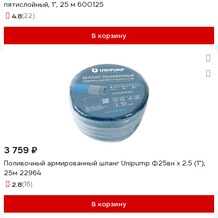
пятислойный, 1", 25 м 600125
4.8
(22)
В корзину
3 759 ₽
Поливочный армированный шланг Unipump Ф25вн х 2.5 (1"),
25м 22964
2.8
(16)
В корзину