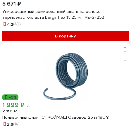
5 671 ₽
Универсальный армированный шланг на основе
термоэластопласта Berginflex 1", 25 м TPE-S-25B
4.2
(49)
В корзину
-9%
1 999 ₽
2 191 ₽
Поливочный шланг СТРОЙМАШ Садовод 25 м 19041
2.6
(14)