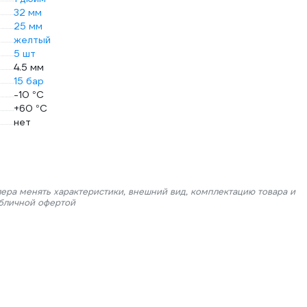
32 мм
25 мм
желтый
5 шт
4.5 мм
15 бар
-10 °С
+60 °С
нет
лера менять характеристики, внешний вид, комплектацию товара и
убличной офертой