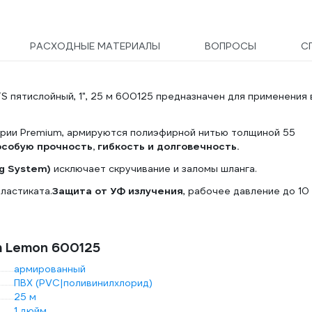
РАСХОДНЫЕ МАТЕРИАЛЫ
ВОПРОСЫ
С
пятислойный, 1", 25 м 600125 предназначен для применения 
рии Premium, армируются полиэфирной нитью толщиной 55
собую прочность, гибкость и долговечность.
ng System)
исключает скручивание и заломы шланга.
ластиката.
Защита от УФ излучения
, рабочее давление до 10
m Lemon 600125
армированный
ПВХ (PVC|поливинилхлорид)
25 м
1 дюйм