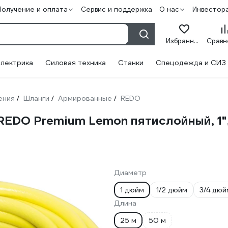
Получение и оплата
Сервис и поддержка
О нас
Инвестор
Избранное
лектрика
Силовая техника
Станки
Спецодежда и СИЗ
ения
Шланги
Армированные
REDO
/
/
/
EDO Premium Lemon пятислойный, 1",
Диаметр
1 дюйм
1/2 дюйм
3/4 дюй
Длина
25 м
50 м