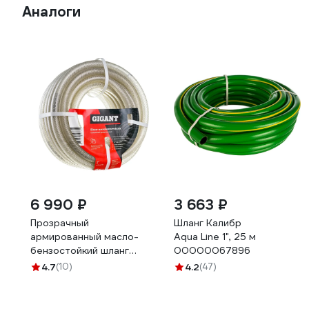
Аналоги
6 990 ₽
3 663 ₽
Прозрачный
Шланг Калибр
армированный масло-
Aqua Line 1", 25 м
бензостойкий шланг
00000067896
Gigant 1", 25 м, 3 слоя
4.7
(10)
4.2
(47)
GRH-06