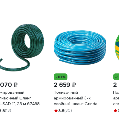
-10%
-11%
 070 ₽
2 659 ₽
2 59
мированный
Поливочный
Поливо
ливочный шланг
армированный 3-х
армиро
LISAD 1", 25 м 67468
слойный шланг Grinda
слойны
CLASSIC 15 атм, 1"х25м 8-
шланг 
3.8
(13)
3.5
(30)
3.5
(11
429001-1-25_z02
25 м 4