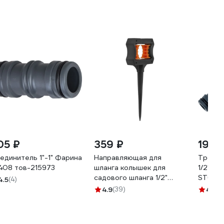
05 ₽
359 ₽
191 ₽
единитель 1"-1" Фарина
Направляющая для
Тройни
408 тов-215973
шланга колышек для
1/2" и 
садового шланга 1/2"
ST601
4.5
(4)
MasterProf ДС.070921
4.9
(39)
4.2
(1