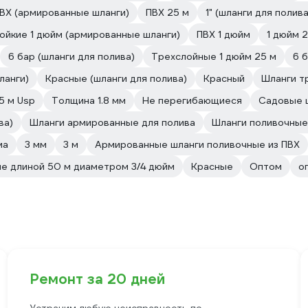
ВХ (армированные шланги)
ПВХ 25 м
1" (шланги для полива
йкие 1 дюйм (армированные шланги)
ПВХ 1 дюйм
1 дюйм 2
6 бар (шланги для полива)
Трехслойные 1 дюйм 25 м
6 
ланги)
Красные (шланги для полива)
Красный
Шланги т
5 м Usp
Толщина 1.8 мм
Не перегибающиеся
Садовые ш
ва)
Шланги армированные для полива
Шланги поливочны
ма
3 мм
3 м
Армированные шланги поливочные из ПВХ
е длиной 50 м диаметром 3/4 дюйм
Красные
Оптом
о
Ремонт за 20 дней