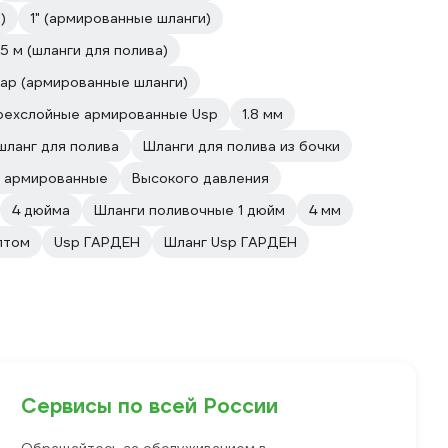
)
1" (армированные шланги)
5 м (шланги для полива)
бар (армированные шланги)
рехслойные армированные Usp
1.8 мм
ланг для полива
Шланги для полива из бочки
е армированные
Высокого давления
4 дюйма
Шланги поливочные 1 дюйм
4 мм
птом
Usp ГАРДЕН
Шланг Usp ГАРДЕН
Сервисы по всей России