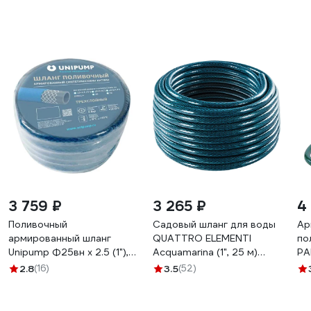
3 759 ₽
3 265 ₽
4
Поливочный
Садовый шланг для воды
Ар
армированный шланг
QUATTRO ELEMENTI
по
Unipump Ф25вн х 2.5 (1"),
Acquamarina (1", 25 м)
PA
25м 22964
246-838
2.8
(16)
3.5
(52)