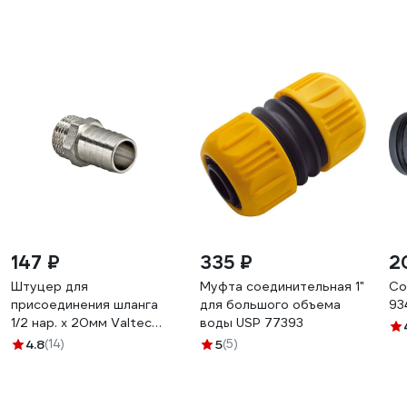
147 ₽
335 ₽
2
Штуцер для
Муфта соединительная 1"
Со
присоединения шланга
для большого объема
93
1/2 нар. х 20мм Valtec
воды USP 77393
VTr.650.N.0420
4.8
(14)
5
(5)