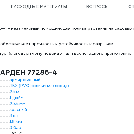
РАСХОДНЫЕ МАТЕРИАЛЫ
ВОПРОСЫ
С
6-4 - незаменимый помощник для полива растений на садовых 
 обеспечивает прочность и устойчивость к разрывам.
ур, благодаря чему подойдет для всепогодного применения.
 ГАРДЕН 77286-4
армированный
ПВХ (PVC|поливинилхлорид)
25 м
1 дюйм
25.4 мм
красный
3 шт
1.8 мм
6 бар
-10 °С