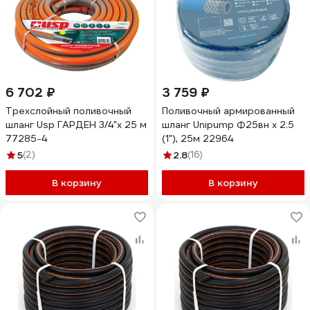
6 702 ₽
3 759 ₽
Трехслойный поливочный
Поливочный армированный
шланг Usp ГАРДЕН 3/4"х 25 м
шланг Unipump Ф25вн х 2.5
77285-4
(1"), 25м 22964
5
(2)
2.8
(16)
В корзину
В корзину