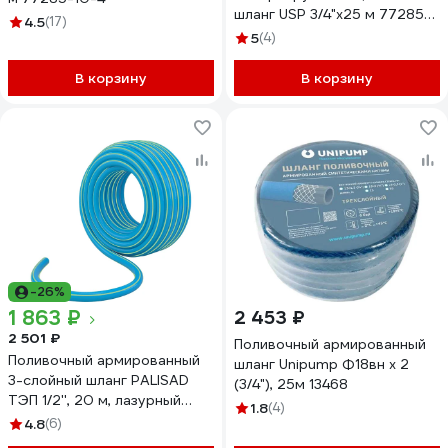
шланг USP 3/4"x25 м 77285-
4.5
(17)
15
5
(4)
В корзину
В корзину
-26%
1 863 ₽
2 453 ₽
2 501 ₽
Поливочный армированный
Поливочный армированный
шланг Unipump Ф18вн х 2
3-слойный шланг PALISAD
(3/4"), 25м 13468
ТЭП 1/2'', 20 м, лазурный
1.8
(4)
PALISAD 67106
4.8
(6)