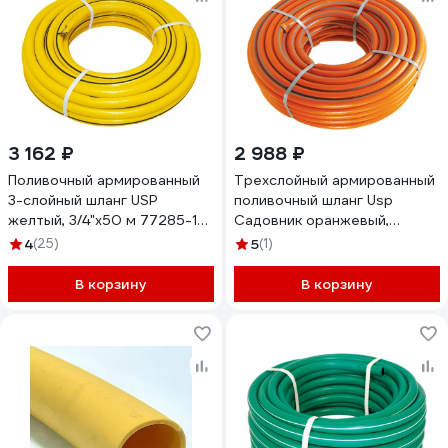
3 162 ₽
2 988 ₽
Поливочный армированный
Трехслойный армированный
3-слойный шланг USP
поливочный шланг Usp
желтый, 3/4"x50 м 77285-14-
Садовник оранжевый,
5
1/2"x50 м 77284-12-5
4
(25)
5
(1)
В корзину
В корзину