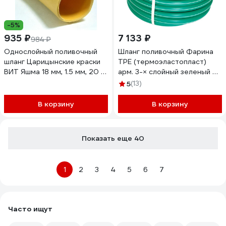
-5%
935 ₽
7 133 ₽
984 ₽
Однослойный поливочный
Шланг поливочный Фарина
шланг Царицынские краски
TPE (термоэластопласт)
ВИТ Яшма 18 мм, 1.5 мм, 20 м
арм. 3-× слойный зеленый d1
92383
(25 мм) 25 м (48) тов-149567
5
(13)
В корзину
В корзину
Показать еще 40
1
2
3
4
5
6
7
Часто ищут