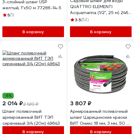
Садовый шланг для воды
3-слойный шланг USP
QUATTRO ELEMENTI
желтый, 1"x50 м 77286-14-5
Acquamarina (1/2", 25 м) 246-
5
(1)
784
3.5
(52)
В корзину
В корзину
-5%
2 014 ₽
3 807 ₽
2 120 ₽
Шланг поливочный
Армированный поливочный
армированный ВИТ ТЭП
шланг Царицынские краски
сиреневый 3/4 (20м) 49643
ВИТ Оникс 18 мм, 3 мм, 50 м
21877
В корзину
В корзину