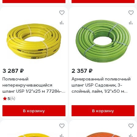
3 287 ₽
2 357 ₽
Поливочный
Армированный поливочный
неперекручивающийся
шланг USP Садовник, 3-
шланг USP 1/2"x25 м 77284-
слойный, лайм, 1/2"x50 м
15
77284-13-5
5
(4)
В корзину
В корзину