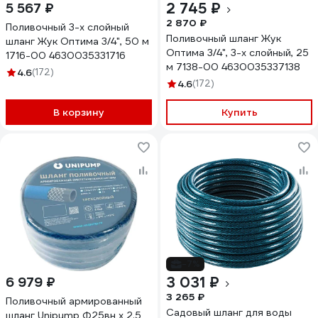
2 745 ₽
5 567 ₽
2 870 ₽
Поливочный 3-х слойный
Поливочный шланг Жук
шланг Жук Оптима 3/4", 50 м
Оптима 3/4", 3-х слойный, 25
1716-00 4630035331716
м 7138-00 4630035337138
4.6
(172)
4.6
(172)
В корзину
Купить
-7%
3 031 ₽
6 979 ₽
3 265 ₽
Поливочный армированный
Садовый шланг для воды
шланг Unipump Ф25вн х 2.5