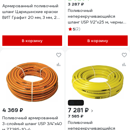
3 287 ₽
Армированный поливочный
Поливочный
шланг Царицынские краски
неперекручивающийся
ВИТ Графит 20 мм, 3 мм, 25
шланг USP 1/2"x25 м, черный/
м 12122 22977
желтый 77284-16
5
(2)
В корзину
В корзину
-4%
7 281 ₽
4 369 ₽
7 585 ₽
Поливочный армированный
Поливочный
3-слойный шланг USP 3/4"x40
неперекручивающийся
м 77285-10-4