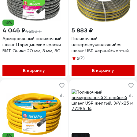
-5%
4 046 ₽
5 883 ₽
4 259 ₽
Армированный поливочный
Поливочный
шланг Царицынские краски
неперекручивающийся
ВИТ Оникс 20 мм, 3 мм, 50 м
шланг USP черный/желтый,
22016
3/4"x25 м 77285-16
5
(2)
В корзину
В корзину
-5%
-31%