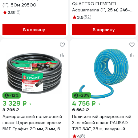
QUATTRO ELEMENTI
(1"), 50м 29500
Acquamarina (1", 25 м) 246-
2.8
(16)
838
3.5
(52)
В корзину
В корзину
-12%
-28%
3 329 ₽
4 756 ₽
3 795 ₽
6 562 ₽
Армированный поливочный
Поливочный армированный
шланг Царицынские краски
3-слойный шланг PALISAD
ВИТ Графит 20 мм, 3 мм, 50
ТЭП 3/4'', 35 м, лазурный
м 09477 22978
PALISAD 67109
4
(8)