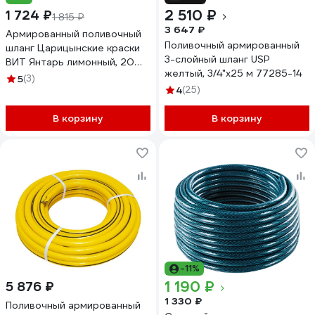
2 510 ₽
1 724 ₽
1 815 ₽
3 647 ₽
Армированный поливочный
Поливочный армированный
шланг Царицынские краски
3-слойный шланг USP
ВИТ Янтарь лимонный, 20
желтый, 3/4"x25 м 77285-14
мм, 2 мм, 25 м 81309
5
(3)
4
(25)
В корзину
В корзину
-11%
1 190 ₽
5 876 ₽
1 330 ₽
Поливочный армированный