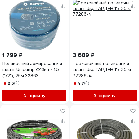
1 799 ₽
3 689 ₽
Поливочный армированный
Трехслойный поливочный
шланг Unipump Ф13вн х 1.5
шланг Usp ГАРДЕН 1"х 25 м
(1/2"), 25м 32863
77286-4
2.5
(2)
4.7
(3)
В корзину
В корзину