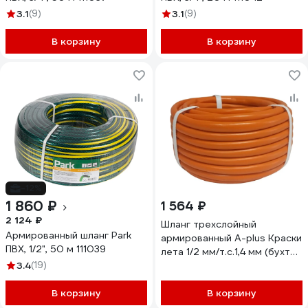
3.1
(9)
3.1
(9)
В корзину
В корзину
-12%
1 860 ₽
1 564 ₽
2 124 ₽
Шланг трехслойный
Армированный шланг Park
армированный A-plus Краски
ПВХ, 1/2", 50 м 111039
лета 1/2 мм/т.с.1,4 мм (бухта
3.4
(19)
20) 4631165825540
В корзину
В корзину