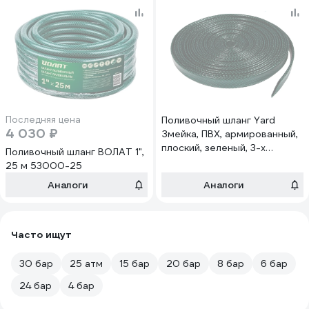
Последняя цена
Поливочный шланг Yard
4 030 ₽
Змейка, ПВХ, армированный,
плоский, зеленый, 3-х
Поливочный шланг ВОЛАТ 1",
слойный, 1.3 мм, 3/4",15 м 66-
25 м 53000-25
3-615
Аналоги
Аналоги
Часто ищут
30 бар
25 атм
15 бар
20 бар
8 бар
6 бар
24 бар
4 бар