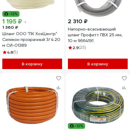
-12%
1 195 ₽
2 310 ₽
1 360 ₽
Напорно-всасывающий
Шланг ООО "ПК ХозЦентр"
шланг Профитт ПВХ 25 мм,
Силикон прозрачный 3/ 4 20
10 м 9664191
м СИ-01389
2.9
(25)
4.8
(5)
В корзину
В корзину
-12%