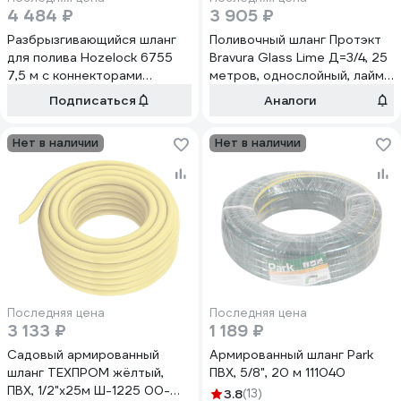
4 484 ₽
3 905 ₽
Разбрызгивающийся шланг
Поливочный шланг Протэкт
для полива Hozelock 6755
Bravura Glass Lime Д=3/4, 25
7,5 м с коннекторами
метров, однослойный, лайм
6755P3600
ШПЛ-25
Подписаться
Аналоги
Нет в наличии
Нет в наличии
Последняя цена
Последняя цена
3 133 ₽
1 189 ₽
Садовый армированный
Армированный шланг Park
шланг ТЕХПРОМ жёлтый,
ПВХ, 5/8", 20 м 111040
ПВХ, 1/2"x25м Ш-1225 00-
3.8
(13)