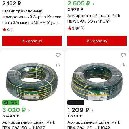
2 605 ₽
2 132 ₽
2 973 ₽
Шланг трехслойный
Армированный шланг Park
армированный A-plus Краски
ПВХ, 5/8", 50 м 111041
лета 3/4 мм/т.с.1,8 мм (бухта
20) 4631165632841
3.8
(13)
4
(1)
В корзину
В корзину
-12%
-12%
3 020 ₽
1 209 ₽
3 446 ₽
1 379 ₽
Армированный шланг Park
Армированный шланг Park
ПВХ, 3/4", 50 м 111037
ПВХ, 3/4", 20 м 111042