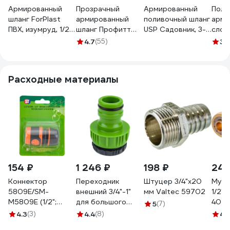
Армированный
Прозрачный
Армированный
Поли
шланг ForPlast
армированный
поливочный шланг
арми
ПВХ, изумруд, 1/2",
шланг Профитт
USP Садовник, 3-
слой
20 м 005247
12.5х18.5 мм, 20 м
слойный, лайм,
Work
4.7
(55)
3
(
7760404-1
1/2"x15 м 77284-
1/2"x
13-1
14-1
Расходные материалы
154 ₽
1 246 ₽
198 ₽
249
Коннектор
Переходник
Штуцер 3/4"х20
Муфт
5809Е/SM-
внешний 3/4"-1"
мм Valtec 59702
1/2"
M5809E (1/2";
для большого
402
5
(7)
мягкий пластик)
объема воды USP
4.3
(3)
4.4
(8)
4.
SanTrade 2592
77395