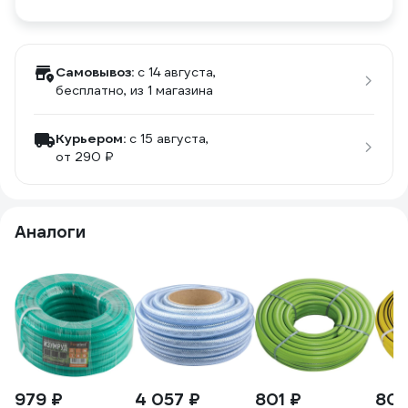
Самовывоз:
c 14 августа,
бесплатно
, из 1 магазина
Курьером:
c 15 августа,
от 290 ₽
Аналоги
979 ₽
4 057 ₽
801 ₽
801