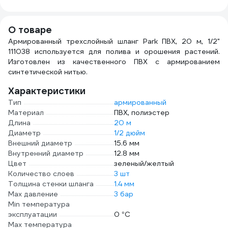
О товаре
Армированный трехслойный шланг Park ПВХ, 20 м, 1/2"
111038 используется для полива и орошения растений.
Изготовлен из качественного ПВХ с армированием
синтетической нитью.
Характеристики
Тип
армированный
Материал
ПВХ, полиэстер
Длина
20 м
Диаметр
1/2 дюйм
Внешний диаметр
15.6 мм
Внутренний диаметр
12.8 мм
Цвет
зеленый/желтый
Количество слоев
3 шт
Толщина стенки шланга
1.4 мм
Max давление
3 бар
Min температура
эксплуатации
0 °С
Мах температура