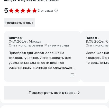
5
2 отзыва
Написать отзыв
Виктор
Павел .
04.11.2024
г. Москва
11.08.2024
г. 
Опыт использования: Менее месяца
Опыт использ
Приобрёл для использования на
Искал жестки
садовом участке. Использовать для
доволен. Цен
увеличения длины сети шлангов
по сравнению
рассчитываю, начиная со следующего
сезона.
Посмотреть все отзывы