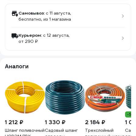
Самовывоз:
c 11 августа,
бесплатно
, из 1 магазина
Курьером:
c 12 августа,
от 290 ₽
Аналоги
-5%
1 212 ₽
1 330 ₽
2 184 ₽
1 0
Шланг поливочный
Садовый шланг
Трехслойный
Садо