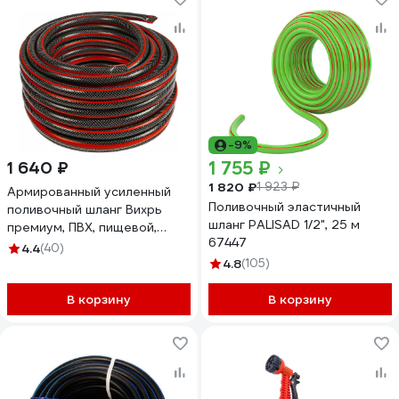
-9%
1 755 ₽
1 640 ₽
1 820 ₽
1 923 ₽
Армированный усиленный
Поливочный эластичный
поливочный шланг Вихрь
шланг PALISAD 1/2", 25 м
премиум, ПВХ, пищевой,
67447
трехслойный, 1/2", 25 м
4.4
(40)
73/7/2/10
4.8
(105)
В корзину
В корзину