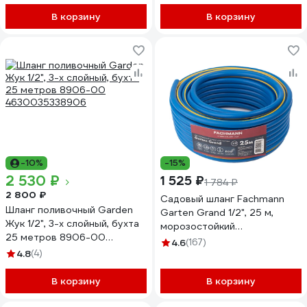
В корзину
В корзину
-10%
-15%
2 530 ₽
1 525 ₽
1 784 ₽
2 800 ₽
Садовый шланг Fachmann
Шланг поливочный Garden
Garten Grand 1/2", 25 м,
Жук 1/2", 3-х слойный, бухта
морозостойкий
25 метров 8906-00
армированный 05.044
4.6
(167)
4630035338906
4.8
(4)
В корзину
В корзину