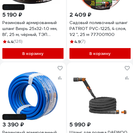
до -7%
5 190 ₽
2 409 ₽
Резиновый армированный
Садовый поливочный шланг
шланг Вихрь 25x32-1.0 мм,
PATRIOT PVC-1225, 4 слоя,
ВГ, 25 м, чёрный, ТЭП
1/2 ", 25 м 777001100
73/7/2/36
4.4
(126)
4.9
(7)
В корзину
В корзину
до -16%
3 390 ₽
5 990 ₽
Резиновый армированный
Шланг для полива DAEWOO