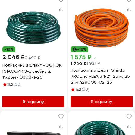
-18%
-18%
1 575 ₽
2 046 ₽
2 499 ₽
1 720 ₽
1 921 ₽
Поливочный шланг РОСТОК
Поливочный шланг Grinda
КЛАССИК 3-х слойный,
PROLine FLEX 3 1/2", 25 м, 25
1"х25м 40308-1-25
атм 429008-1/2-25
3.2
(88)
4.3
(39)
В корзину
В корзину