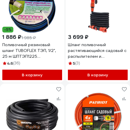
-5%
1 886 ₽
3 699 ₽
1 985 ₽
Поливочный резиновый
Шланг поливочный
шланг TUBOFLEX ТЭП, 1/2",
растягивающийся садовый с
25 м ШПТЭП1225
распылителем и
4620759667802
коннекторами, 25 м. Верхний
4.6
(36)
5
(3)
слой трикотажная вязка MPF
ДС.071770
В корзину
В корзину