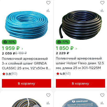
-10%
-17%
1 959 ₽
1 850 ₽
2 229 ₽
2 059 ₽
2 169 ₽
Поливочный армированный
Поливочный армированный
шланг Holzer Flexo диам. 12.5
3-х слойный шланг GRINDA
мм, длина 25 м 301-11225M
CLASSIC 25 атм, 1/2"х50м 8-
429001-1/2-50_z02
4.8
(43)
3.8
(80)
В корзину
В корзину