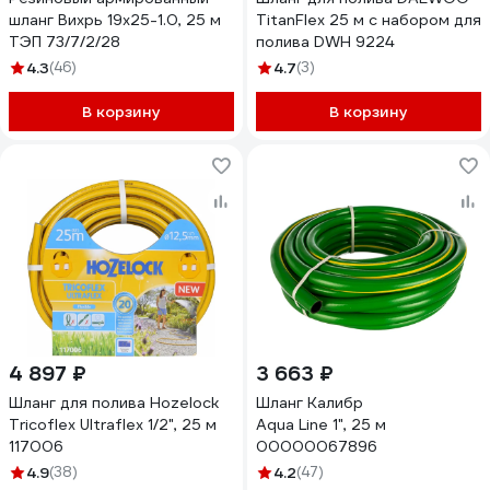
шланг Вихрь 19x25-1.0, 25 м
TitanFlex 25 м с набором для
ТЭП 73/7/2/28
полива DWH 9224
4.3
(46)
4.7
(3)
В корзину
В корзину
4 897 ₽
3 663 ₽
Шланг для полива Hozelock
Шланг Калибр
Tricoflex Ultraflex 1/2", 25 м
Aqua Line 1", 25 м
117006
00000067896
4.9
(38)
4.2
(47)