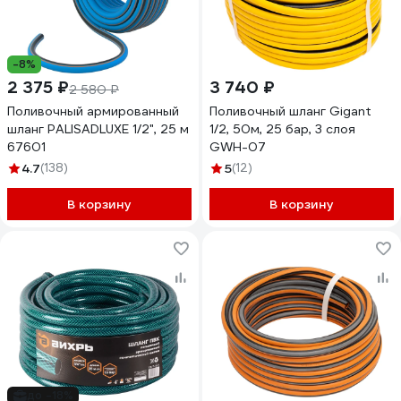
-8%
2 375 ₽
3 740 ₽
2 580 ₽
Поливочный армированный
Поливочный шланг Gigant
шланг PALISADLUXE 1/2", 25 м
1/2, 50м, 25 бар, 3 слоя
67601
GWH-07
4.7
(138)
5
(12)
В корзину
В корзину
до -18%