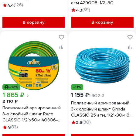
атм 429008-1/2-50
73/7/2/37
4.4
(126)
4.3
(39)
В корзину
В корзину
-12%
-11%
1 865 ₽
1 155 ₽
1 302 ₽
2 110 ₽
Поливочный армированный
Поливочный армированный
3-х слойный шланг Grinda
3-х слойный шланг Raco
CLASSIC 25 атм, 1/2"х30м 8-
CLASSIC 1/2"x50м 40306-
429001-1/2-30_z02
3.8
(80)
1/2-50_z01
4
(83)