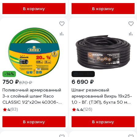
В корзину
В корзину
-14%
до -6%
750 ₽
6 690 ₽
870 ₽
Поливочный армированный
Шланг резиновый
3-х слойный шланг Raco
армированный Вихрь 19х25-
CLASSIC 1/2"x20м 40306-
1,0 - ВГ. (ТЭП), бухта 50 м
1/2-20_z01
(чёрный) 73/7/2/3
4
(83)
4.4
(126)
В корзину
В корзину