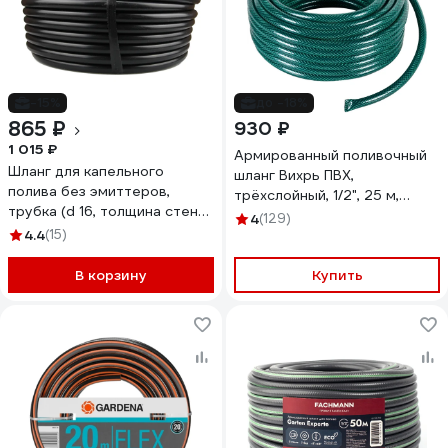
-15%
до -18%
865 ₽
930 ₽
1 015 ₽
Армированный поливочный
Шланг для капельного
шланг Вихрь ПВХ,
полива без эмиттеров,
трёхслойный, 1/2", 25 м,
трубка (d 16, толщина стенки
зелёный 73/7/2/13
4
(129)
1,3 мм) Бухта 25 М
4.4
(15)
MasterProf ДС.060106.25
В корзину
Купить