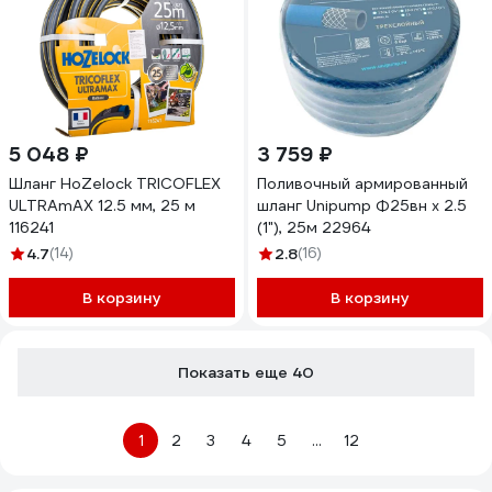
5 048 ₽
3 759 ₽
Шланг HoZelock TRICOFLEX
Поливочный армированный
ULTRAmAX 12.5 мм, 25 м
шланг Unipump Ф25вн х 2.5
116241
(1"), 25м 22964
4.7
(14)
2.8
(16)
В корзину
В корзину
Показать еще 40
1
2
3
4
5
...
12