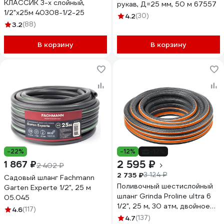
КЛАССИК 3-х слойный,
рукав, Д=25 мм, 50 м 67557
1/2"х25м 40308-1/2-25
4.2
(30)
3.2
(88)
В корзину
В корзину
-22%
-12%
-17%
2 595 ₽
1 867 ₽
2 402 ₽
2 735 ₽
3 124 ₽
Садовый шланг Fachmann
Поливочный шестислойный
Garten Experte 1/2", 25 м
шланг Grinda Proline ultra 6
05.045
1/2", 25 м, 30 атм, двойное
4.6
(117)
армирование 429009-1/2-25
4.7
(137)