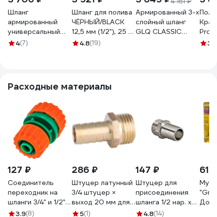
4 161 ₽
Шланг
Шланг для полива
Армированный 3-х
Поли
армированный
ЧЁРНЫЙ/BLACK
слойный шланг
Крат
универсальный
12,5 мм (1/2"), 25 м
GLQ CLASSIC
Profe
НОВЭМ ЮНИВЕСТ
GLQ ДжиЭлКью B
PURE 50 м, 1/2" .CP
50м 
4
(7)
4.8
(19)
3
(
ПВХ, 1/2 50м,
1/2" 25m
1/2" 50m
двойной вязаный
каркас
ЮНИВЕСТ_1/2_синий_50
Расходные материалы
127 ₽
286 ₽
147 ₽
61 
Соединитель
Штуцер латунный
Штуцер для
Муфт
переходник на
3/4 штуцер ×
присоединения
"Gree
шланги 3/4" и 1/2"
выход 20 мм для
шланга 1/2 нар. х
Добр
FLO 89234
систем
20мм Valtec
172
3.9
(8)
5
(1)
4.8
(14)