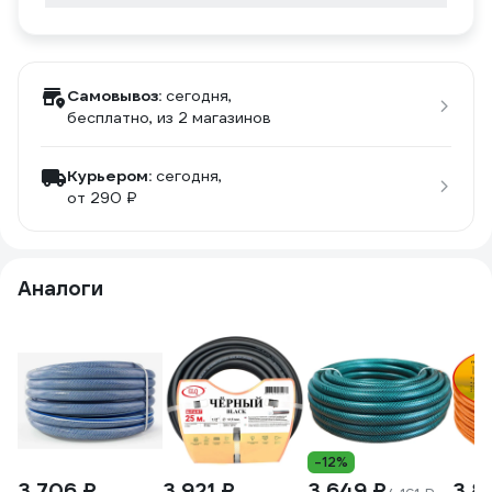
Самовывоз:
сегодня,
бесплатно
, из 2 магазинов
Курьером:
сегодня,
от 290 ₽
Аналоги
-12%
3 706 ₽
3 921 ₽
3 649 ₽
3 8