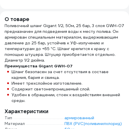
водоснабжения
VTr.650.N.0420
VIEIR VRM420
О товаре
Поливочный шланг Gigant 1/2, 50м, 25 бар, 3 слоя GWH-07
предназначен для подведения воды к месту полива. Он
армирован специальным материалом, выдерживающим
давление до 25 бар, устойчив к УФ-излучению и
температурам до +65 °С. Шланг крепится к крану с
помощью штуцера. Штуцер приобретается отдельно.
Диаметр 1/2 дюйма.
Преимущества Gigant GWH-07
Шланг безопасен за счет отсутствия в составе
кадмия, бария и свинца.
Имеет трехслойное изготовление.
Содержит светонепроницаемый слой.
Удобен в обращении, стоек к воздействиям внешней
среды.
Характеристики
Тип
армированный
Материал
ПВХ (PVC|поливинилхлорид)