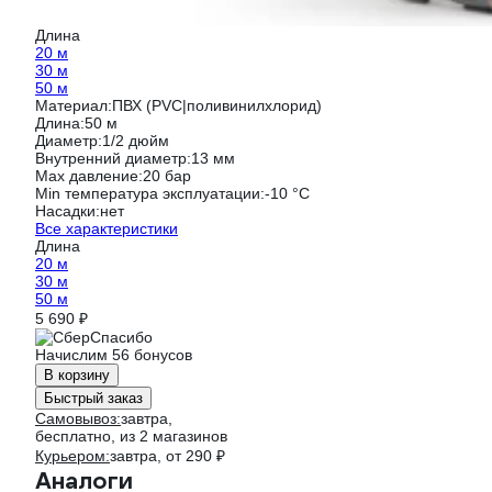
Длина
20 м
30 м
50 м
Материал:
ПВХ (PVC|поливинилхлорид)
Длина:
50 м
Диаметр:
1/2 дюйм
Внутренний диаметр:
13 мм
Max давление:
20 бар
Min температура эксплуатации:
-10 °С
Насадки:
нет
Все характеристики
Длина
20 м
30 м
50 м
5 690 ₽
Начислим 56 бонусов
В корзину
Быстрый заказ
Самовывоз:
завтра,
бесплатно
, из 2 магазинов
Курьером:
завтра,
от 290 ₽
Аналоги