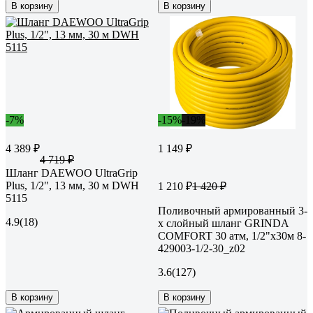
В корзину
В корзину
-7%
-15%
-19%
4 389 ₽
1 149 ₽
4 719 ₽
Шланг DAEWOO UltraGrip
Plus, 1/2", 13 мм, 30 м DWH
1 210 ₽
1 420 ₽
5115
Поливочный армированный 3-
4.9
(18)
х слойный шланг GRINDA
COMFORT 30 атм, 1/2"х30м 8-
429003-1/2-30_z02
3.6
(127)
В корзину
В корзину