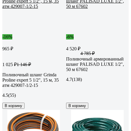
-16%
-6%
965 ₽
4 520 ₽
4 785 ₽
Поливочный армированный
шланг PALISAD LUXE 1/2",
1 025 ₽
1 146 ₽
50 м 67602
Поливочный шланг Grinda
4.7
(138)
Proline expert 5 1/2", 15 м, 35
атм 429007-1/2-15
4.5
(55)
В корзину
В корзину