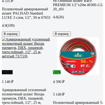
ти слойный шланг Raco
4 535 ₽
PREMIUM 1/2"x20м 40300-1/2-
Поливочный армированный
20_z01
шланг PALISAD Standard
4.6
(26)
LUXE 3 слоя, 1/2", 50 м 67655
4.9
(109)
В корзину
В корзину
до -4%
-11%
1 140 ₽
4 590 ₽
Армированный усиленный
поливочный шланг Вихрь
5 149 ₽
премиум, ПВХ, пищевой,
трехслойный, 1/2", 25 м,
Поливочный армированный 5-