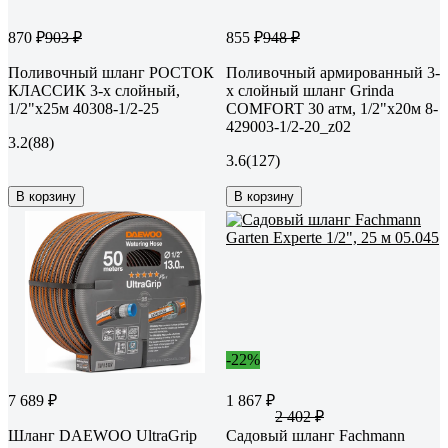
870 ₽
855 ₽
903 ₽
948 ₽
Поливочный шланг РОСТОК
Поливочный армированный 3-
КЛАССИК 3-х слойный,
х слойный шланг Grinda
1/2"х25м 40308-1/2-25
COMFORT 30 атм, 1/2"х20м 8-
429003-1/2-20_z02
3.2
(88)
3.6
(127)
В корзину
В корзину
-22%
7 689 ₽
1 867 ₽
2 402 ₽
Шланг DAEWOO UltraGrip
Садовый шланг Fachmann