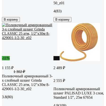
50_z01
4
(83)
В корзину
В корзину
-11%
-3%
1 155 ₽
2 489 ₽
1 302 ₽
Поливочный армированный 3-
х слойный шланг Grinda
2 555 ₽
CLASSIC 25 атм, 1/2"х30м 8-
429001-1/2-30_z02
Поливочный армированный
шланг PALISAD LUXE 3 слоя,
3.8
(80)
Standard 1/2", 25м 67654
4.9
(109)