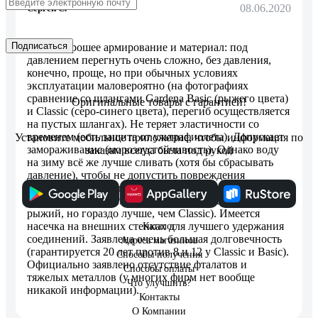
08.06.2020
Сергей С.
Подписаться
Очень хорошее армирование и материал: под
давлением перегнуть очень сложно, без давления,
конечно, проще, но при обычных условиях
эксплуатации маловероятно (на фотографиях
сравнение со шлангами Gardena Basic (рыжего цвета)
Оригинальные товары с гарантией!
и Classic (серо-синего цвета), перегиб осуществляется
на пустых шлангах). Не теряет эластичности со
временем (есть защита от ультрафиолета). Допускает
Установите мобильное приложение, чтобы информация по
замораживание (морозоустойчивость). Однако воду
заказам всегда была под рукой
на зиму всё же лучше сливать (хотя бы сбрасывать
давление), чтобы не допустить повреждения
соединений. Хорошо заметен в траве (правда,
похуже, чем Gardena Basic, который практически весь
рыжий, но гораздо лучше, чем Classic). Имеется
насечка на внешних стенках для лучшего удержания
Каталог
соединений. Заявлена очень большая долговечность
Адреса магазинов
(гарантируется 20 лет против 8 и 12 у Classic и Basic).
Способы получения
Официально заявлено отсутствие фталатов и
Способы оплаты
тяжелых металлов (у многих фирм нет вообще
Что улучшить?
никакой информации).
Контакты
О Компании