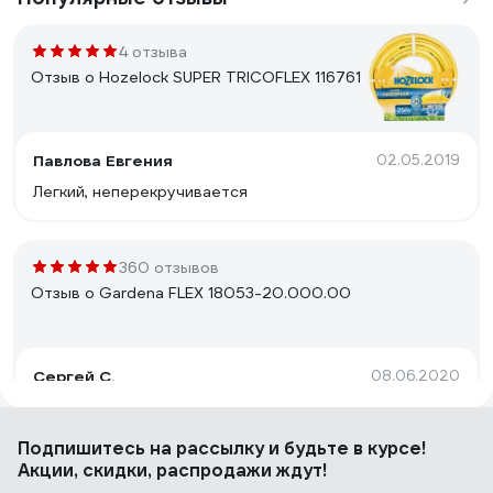
4 отзыва
Отзыв о Hozelock SUPER TRICOFLEX 116761
Павлова Евгения
02.05.2019
Легкий, неперекручивается
360 отзывов
Отзыв о Gardena FLEX 18053-20.000.00
Сергей С.
08.06.2020
Очень хорошее армирование и материал: под
давлением перегнуть очень сложно, без давления,
Подпишитесь
на рассылку
и будьте в курсе!
конечно, проще, но при обычных условиях
Акции, скидки, распродажи ждут!
эксплуатации маловероятно (на фотографиях