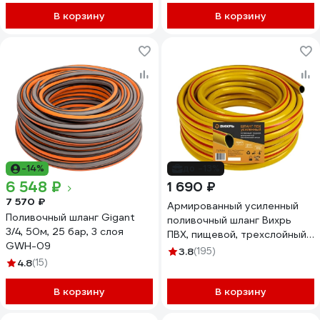
В корзину
В корзину
-14%
до -13%
6 548 ₽
1 690 ₽
7 570 ₽
Армированный усиленный
Поливочный шланг Gigant
поливочный шланг Вихрь
3/4, 50м, 25 бар, 3 слоя
ПВХ, пищевой, трехслойный,
GWH-09
3/4", 25 м, жёлтый 73/7/2/4
3.8
(195)
4.8
(15)
В корзину
В корзину