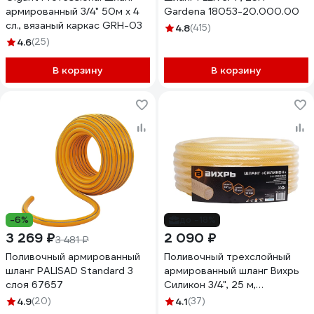
армированный 3/4" 50м х 4
Gardena 18053-20.000.00
сл., вязаный каркас GRH-03
4.8
(415)
4.6
(25)
В корзину
В корзину
-6%
до -18%
3 269 ₽
2 090 ₽
3 481 ₽
Поливочный армированный
Поливочный трехслойный
шланг PALISAD Standard 3
армированный шланг Вихрь
слоя 67657
Силикон 3/4", 25 м,
прозрачный 73/7/2/30
4.9
(20)
4.1
(37)