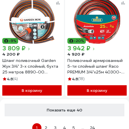
-9%
-20%
3 809 ₽
3 942 ₽
4 200 ₽
4 920 ₽
Шланг поливочный Garden
Поливочный армированный
Жук 3/4" 3-х слойный, бухта
5-ти слойный шланг Raco
25 метров 8890-00
PREMIUM 3/4"x25м 40300-
4630035338890
3/4-25_z01
4.8
(4)
4.8
(18)
В корзину
В корзину
Показать еще 40
1
2
3
4
5
...
24