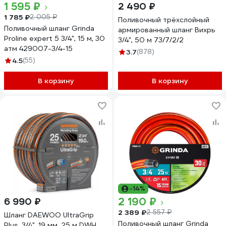
1 595 ₽
2 490 ₽
1 785 ₽
2 005 ₽
Поливочный трёхслойный
Поливочный шланг Grinda
армированный шланг Вихрь
Proline expert 5 3/4", 15 м, 30
3/4", 50 м 73/7/2/2
атм 429007-3/4-15
3.7
(878)
4.5
(55)
В корзину
В корзину
-14%
2 190 ₽
6 990 ₽
2 389 ₽
2 557 ₽
Шланг DAEWOO UltraGrip
Поливочный шланг Grinda
Plus, 3/4", 19 мм, 25 м DWH