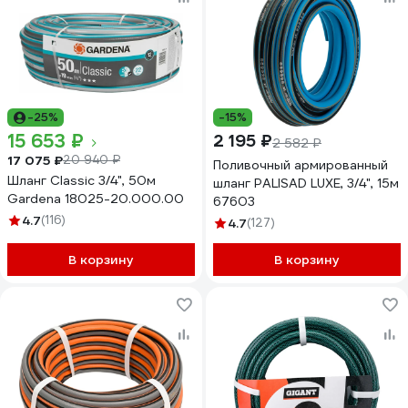
-25%
-15%
15 653 ₽
2 195 ₽
2 582 ₽
17 075 ₽
20 940 ₽
Поливочный армированный
Шланг Classic 3/4", 50м
шланг PALISAD LUXE, 3/4", 15м
Gardena 18025-20.000.00
67603
4.7
(116)
4.7
(127)
В корзину
В корзину