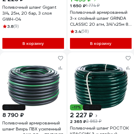
1 650 ₽
1 774 ₽
Поливочный шланг Gigant
Поливочный армированный
3/4, 25м, 20 бар, 3 слоя
3-х слойный шланг GRINDA
GWH-04
CLASSIC 20 атм, 3/4"х25м 8-
3.8
(9)
429001-3/4-25_z02
3.4
(58)
В корзину
В корзину
до -11%
-17%
-22%
2 227 ₽
8 790 ₽
2 365 ₽
2 863 ₽
Поливочный армированный
Поливочный шланг РОСТОК
шланг Вихрь ПВХ усиленный