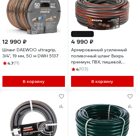
до -7%
12 990 ₽
4 990 ₽
Шланг DAEWOO ultragrip,
Армированный усиленный
3/4", 19 мм, 50 м DWH 5137
поливочный шланг Вихрь
премиум, ПВХ, пищевой,
4.7
(11)
трехслойный, 3/4", 50 м
4
(103)
73/7/2/8
В корзину
В корзину