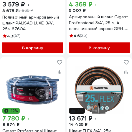
3 579 ₽
4 369 ₽
5 007 ₽
3 675 ₽
3 966 ₽
Армированный шланг Gigant
Поливочный армированный
Professional 3/4", 25 м, 4
шланг PALISAD LUXE, 3/4",
слоя, вязаный каркас GRH-
25м 67604
07
4.6
(25)
4.3
(47)
В корзину
В корзину
-12%
-5%
7 780 ₽
13 671 ₽
8 874 ₽
14 425 ₽
Gigant Professional Шланг
Шланг FLEX 3/4", 25м