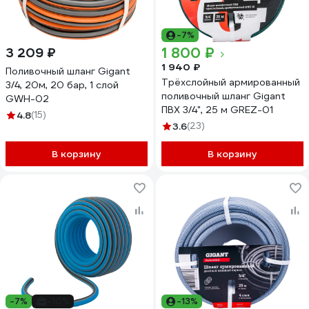
-7%
1 800 ₽
3 209 ₽
1 940 ₽
Поливочный шланг Gigant
Трёхслойный армированный
3/4, 20м, 20 бар, 1 слой
поливочный шланг Gigant
GWH-02
ПВХ 3/4", 25 м GREZ-01
4.8
(15)
3.6
(23)
В корзину
В корзину
-7%
-10%
-13%