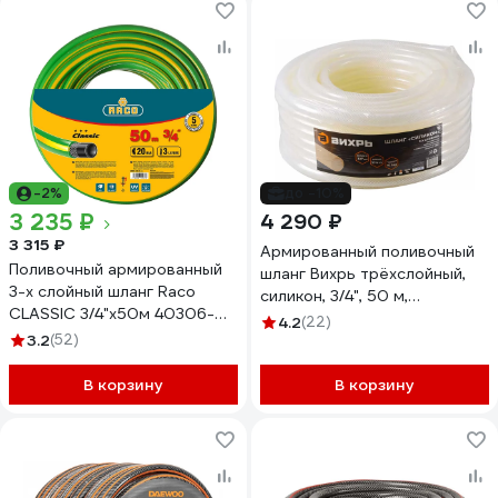
-2%
до -10%
3 235 ₽
4 290 ₽
3 315 ₽
Армированный поливочный
Поливочный армированный
шланг Вихрь трёхслойный,
3-х слойный шланг Raco
силикон, 3/4", 50 м,
CLASSIC 3/4"x50м 40306-
прозрачный 73/7/2/32
4.2
(22)
3/4-50_z01
3.2
(52)
В корзину
В корзину