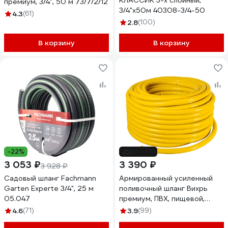
КЛАССИК 3-х слойный,
премиум, 3/4", 50 м 73/7/2/12
3/4"x50м 40308-3/4-50
4.3
(61)
2.8
(100)
В корзину
В корзину
-22%
до -5%
3 053 ₽
3 390 ₽
3 928 ₽
Садовый шланг Fachmann
Армированный усиленный
Garten Experte 3/4", 25 м
поливочный шланг Вихрь
05.047
премиум, ПВХ, пищевой,
трехслойный, 3/4", 50 м,
4.6
(71)
3.9
(99)
жёлтый 73/7/2/5