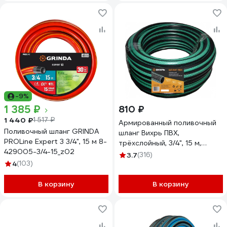
-9%
1 385 ₽
810 ₽
1 440 ₽
1 517 ₽
Армированный поливочный
Поливочный шланг GRINDA
шланг Вихрь ПВХ,
PROLine Expert 3 3/4", 15 м 8-
трёхслойный, 3/4", 15 м,
429005-3/4-15_z02
зелёный 73/7/2/9
3.7
(316)
4
(103)
В корзину
В корзину