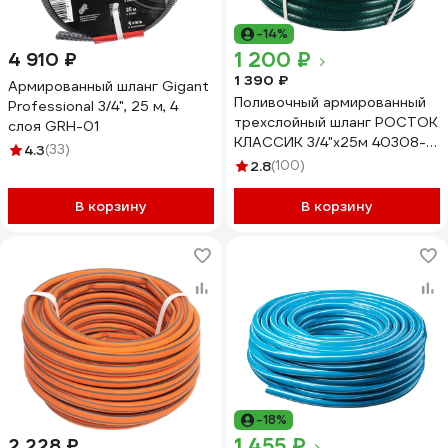
-14%
1 200 ₽
4 910 ₽
1 390 ₽
Армированный шланг Gigant
Поливочный армированный
Professional 3/4", 25 м, 4
трехслойный шланг РОСТОК
слоя GRH-01
КЛАССИК 3/4"x25м 40308-
4.3
(33)
3/4-25_z01
2.8
(100)
В корзину
В корзину
-18%
1 455 ₽
2 228 ₽