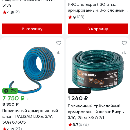
PROLine Expert 30 атм.,
5134
армированный, 3-х слойный,
4.9
(12)
3/4х25м 8-429005-3/4-
4
(103)
25_z02
В корзину
В корзину
-7%
до -18%
7 750 ₽
1 240 ₽
8 350 ₽
Поливочный трёхслойный
Поливочный армированный
армированный шланг Вихрь
шланг PALISAD LUXE, 3/4",
3/4", 25 м 73/7/2/1
50м 67605
3.7
(878)
4.7
(127)