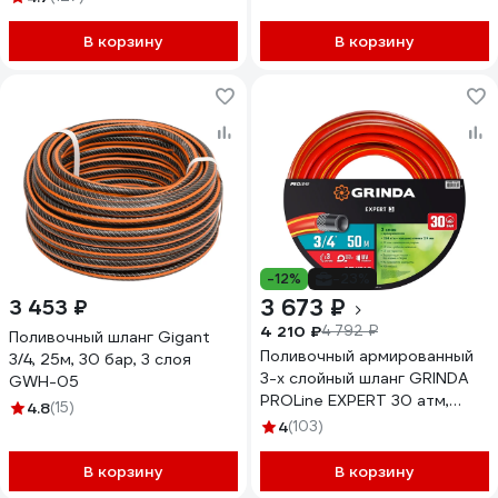
В корзину
В корзину
-12%
-23%
3 673 ₽
3 453 ₽
4 210 ₽
4 792 ₽
Поливочный шланг Gigant
Поливочный армированный
3/4, 25м, 30 бар, 3 слоя
3-х слойный шланг GRINDA
GWH-05
PROLine EXPERT 30 атм,
4.8
(15)
3/4"х50м 8-429005-3/4-
4
(103)
50_z02
В корзину
В корзину