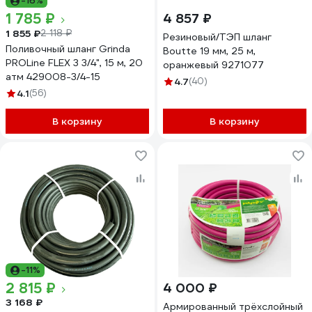
-16%
1 785 ₽
4 857 ₽
1 855 ₽
2 118 ₽
Резиновый/ТЭП шланг
Поливочный шланг Grinda
Boutte 19 мм, 25 м,
PROLine FLEX 3 3/4", 15 м, 20
оранжевый 9271077
атм 429008-3/4-15
4.7
(40)
4.1
(56)
В корзину
В корзину
-11%
2 815 ₽
4 000 ₽
3 168 ₽
Армированный трёхслойный