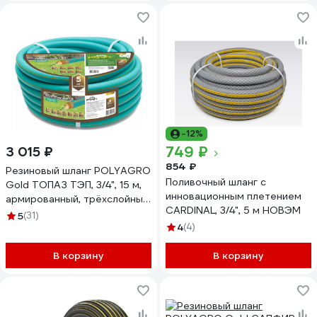
-12%
749 ₽
3 015 ₽
854 ₽
Резиновый шланг POLYAGRO
Поливочный шланг с
Gold ТОПАЗ ТЭП, 3/4", 15 м,
инновационным плетением
армированный, трёхслойный,
CARDINAL, 3/4", 5 м НОВЭМ
морозостойкий 7559515
5
(31)
4
(4)
В корзину
В корзину