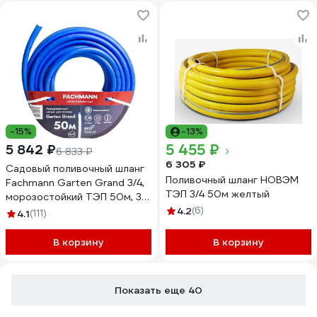
-15%
-13%
5 455 ₽
5 842 ₽
6 833 ₽
6 305 ₽
Садовый поливочный шланг
Поливочный шланг НОВЭМ
Fachmann Garten Grand 3/4,
ТЭП 3/4 50м желтый
морозостойкий ТЭП 50м, 3-х
слойный 19 мм 05.023
4.2
(6)
4.1
(111)
В корзину
В корзину
Показать еще 40