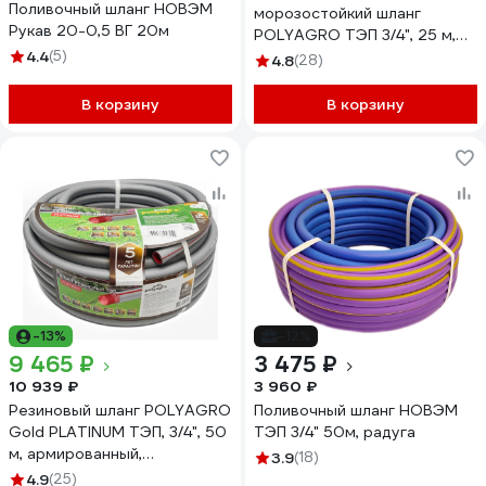
Поливочный шланг НОВЭМ
морозостойкий шланг
Рукав 20-0,5 ВГ 20м
POLYAGRO ТЭП 3/4", 25 м,
4.4
(5)
фуксия 7558625
4.8
(28)
В корзину
В корзину
-13%
-12%
9 465 ₽
3 475 ₽
10 939 ₽
3 960 ₽
Резиновый шланг POLYAGRO
Поливочный шланг НОВЭМ
Gold PLATINUM ТЭП, 3/4", 50
ТЭП 3/4" 50м, радуга
м, армированный,
3.9
(18)
трёхслойный,
4.9
(25)