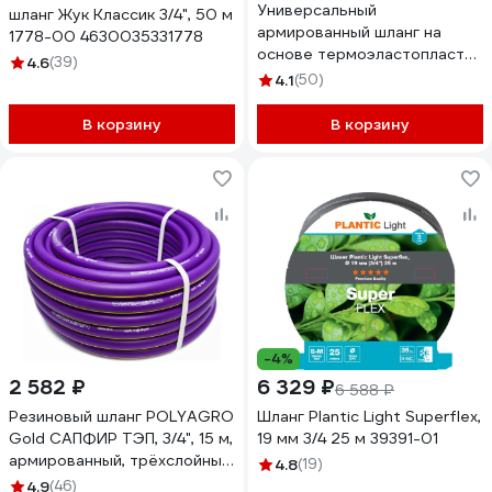
Универсальный
шланг Жук Классик 3/4", 50 м
армированный шланг на
1778-00 4630035331778
основе термоэластопласта
4.6
(39)
Berginflex 3/4", 25 м TPE-S-
4.1
(50)
19B
В корзину
В корзину
-4%
2 582 ₽
6 329 ₽
6 588 ₽
Резиновый шланг POLYAGRO
Шланг Plantic Light Superflex,
Gold САПФИР ТЭП, 3/4", 15 м,
19 мм 3/4 25 м 39391-01
армированный, трёхслойный,
4.8
(19)
морозостойкий 7559715
4.9
(46)