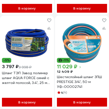
морозостойкий 7559950
В корзину
В корзину
-5%
-11%
11 029 ₽
3 797 ₽
3 998 ₽
12 409 ₽
Шланг ТЭП Завод полимер
Шестислойный шланг ЗПШ
шланг AQUA FORCE синий с
PRESTIGE 3/4", 50 м
желтой полосой, 3.4", 25 м
УФ-00002741
ПР2746
4
(4)
В корзину
В корзину