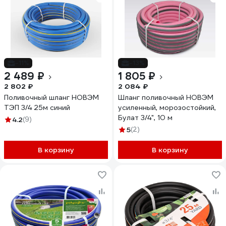
-11%
-13%
2 489 ₽
1 805 ₽
2 802 ₽
2 084 ₽
Поливочный шланг НОВЭМ
Шланг поливочный НОВЭМ
ТЭП 3/4 25м синий
усиленный, морозостойкий,
Булат 3/4", 10 м
4.2
(9)
5
(2)
В корзину
В корзину