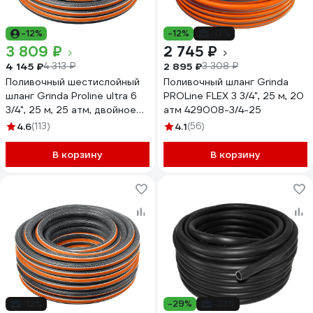
-12%
-12%
-17%
3 809 ₽
2 745 ₽
4 145 ₽
2 895 ₽
4 313 ₽
3 308 ₽
Поливочный шестислойный
Поливочный шланг Grinda
шланг Grinda Proline ultra 6
PROLine FLEX 3 3/4", 25 м, 20
3/4", 25 м, 25 атм, двойное
атм 429008-3/4-25
армирование 429009-3/4-
4.6
(113)
4.1
(56)
25
В корзину
В корзину
-12%
-29%
-33%