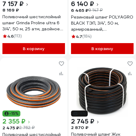
7 157 ₽
6 140 ₽
8 169 ₽
6 465 ₽
9 147 ₽
Поливочный шестислойный
Резиновый шланг POLYAGRO
шланг Grinda Proline ultra 6
BLACK ТЭП, 3/4", 50 м,
3/4", 50 м, 25 атм, двойное
армированный,
армирование 429009-3/4-
морозостойкий 7558150
4.6
(113)
4.7
(184)
50
В корзину
В корзину
-15%
-4%
2 355 ₽
2 745 ₽
2 870 ₽
2 475 ₽
2 762 ₽
Поливочный шланг Жук
Поливочный шестислойный