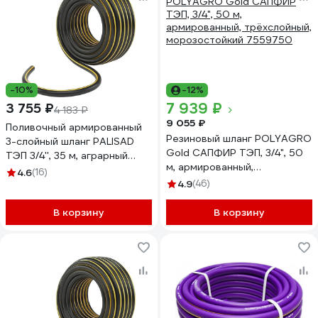
-10%
-12%
7 939 ₽
3 755 ₽
4 183 ₽
9 055 ₽
Поливочный армированный
Резиновый шланг POLYAGRO
3-слойный шланг PALISAD
Gold САПФИР ТЭП, 3/4", 50
ТЭП 3/4'', 35 м, аграрный
м, армированный,
67113
4.6
(16)
трёхслойный,
4.9
(46)
морозостойкий 7559750
В корзину
В корзину