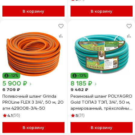
В корзину
В корзину
-12%
-13%
5 900 ₽
8 185 ₽
6 709 ₽
9 462 ₽
Поливочный шланг Grinda
Резиновый шланг POLYAGRO
PROLine FLEX 3 3/4", 50 м, 20
Gold ТОПАЗ ТЭП, 3/4", 50 м,
атм 429008-3/4-50
армированный, трёхслойный,
морозостойкий 7559550
4.1
(56)
5
(31)
В корзину
В корзину