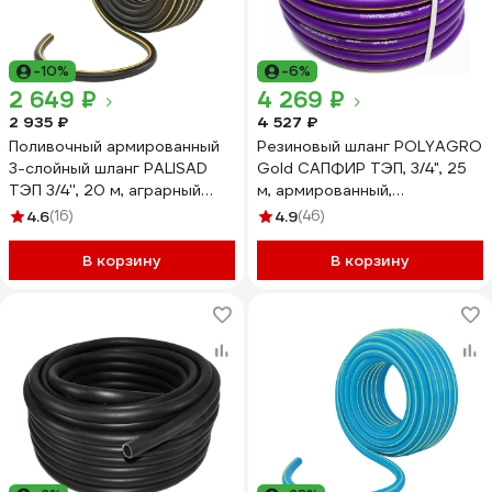
-10%
-6%
2 649 ₽
4 269 ₽
2 935 ₽
4 527 ₽
Поливочный армированный
Резиновый шланг POLYAGRO
3-слойный шланг PALISAD
Gold САПФИР ТЭП, 3/4", 25
ТЭП 3/4'', 20 м, аграрный
м, армированный,
67112
трёхслойный,
4.6
(16)
4.9
(46)
морозостойкий 7559725
В корзину
В корзину