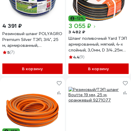
-12%
3 055 ₽
4 391 ₽
3 482 ₽
Резиновый шланг POLYAGRO
Шланг поливочный Yard ТЭП
Premium Silver ТЭП, 3/4", 25
армированный, мягкий, 4-х
м, армированный,
слойный, 3,0мм, D 3/4 ,25м
трёхслойный,
5
(7)
66-3-425
морозостойкий 7559625
4.4
(9)
В корзину
В корзину