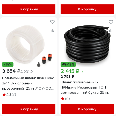
В корзину
В корзину
-14%
-12%
2 415 ₽
3 654 ₽
4 231 ₽
2 753 ₽
Поливочный шланг Жук Люкс
Шланг поливочный В
3/4", 3-х слойный,
ПРИдачу Резиновый ТЭП
прозрачный, 25 м 7107-00
армированный бухта 25 м,
4630035337107
4.3
(7)
диаметр 19 мм 3/4 1201580
1
(1)
В корзину
В корзину