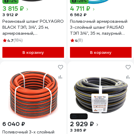
-2%
-28%
3 815 ₽
4 711 ₽
3 912 ₽
6 562 ₽
Резиновый шланг POLYAGRO
Поливочный армированный
BLACK ТЭП, 3/4", 25 м,
3-слойный шланг PALISAD
армированный,
ТЭП 3/4'', 35 м, лазурный
морозостойкий 7558125
PALISAD 67109
4.7
(184)
4
(8)
В корзину
В корзину
-13%
2 929 ₽
6 040 ₽
3 385 ₽
Поливочный 3-х слойный