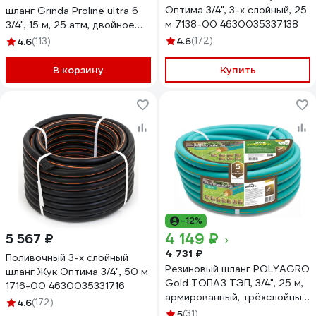
Оптима 3/4", 3-х слойный, 25
шланг Grinda Proline ultra 6
м 7138-00 4630035337138
3/4", 15 м, 25 атм, двойное
армирование 429009-3/4-15
4.6
(172)
4.6
(113)
В корзину
Купить
-12%
4 149 ₽
5 567 ₽
4 731 ₽
Поливочный 3-х слойный
Резиновый шланг POLYAGRO
шланг Жук Оптима 3/4", 50 м
Gold ТОПАЗ ТЭП, 3/4", 25 м,
1716-00 4630035331716
армированный, трёхслойный,
4.6
(172)
морозостойкий 7559525
5
(31)