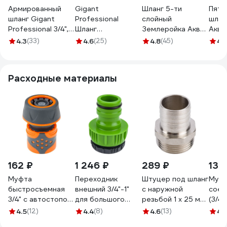
Армированный
Gigant
Шланг 5-ти
Пяти
шланг Gigant
Professional
слойный
шлан
Professional 3/4",
Шланг
Землеройка Аква
Аква 
25 м, 4 слоя GRH-
армированный
3/4", 25 м 34-525
50м 
4.3
(33)
4.6
(25)
4.8
(45)
4.
01
3/4" 50м х 4 сл.,
вязаный каркас
GRH-03
Расходные материалы
162 ₽
1 246 ₽
289 ₽
130
Муфта
Переходник
Штуцер под шланг
Муф
быстросъемная
внешний 3/4"-1"
с наружной
соед
3/4" с автостопом
для большого
резьбой 1 х 25 мм
(3/4''
STARTUL ST6016-
объема воды USP
СТМ CRSM0125
плас
4.5
(12)
4.4
(8)
4.6
(13)
4.
4-3/4
77395
QUA