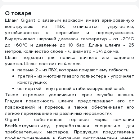
ELEM
О товаре
Шланг Gigant с вязаным каркасом имеет армированную
конструкцию из ПВХ, отличается упругостью,
устойчивостью к перегибам и перекручиванию.
Выдерживает широкий диапазон температур - от -20°С
до +60°С и давление до 10 бар. Длина шланга - 25
метров, количество слоев - 4, диаметр - 3/4 дюйма.
Шланг подходит для полива дачного или садового
участка. Шланг состоит из 4 слоев:
первые 2 - из ПВХ, которые придают ему гибкость;
третий - из многонитиевого полиэстера - упрочняет
конструкцию;
четвертый - внутренний стабилизирующий слой.
Такое строение увеличивает срок службы шланга.
Гладкая поверхность шланга предотвращает его от
повреждений и порезов, а также обеспечивает его
легкое перемещение на различных неровностях.
Gigant – собственная торговая марка компании
ВсеИнструменты.ру, разработанная специально для
требовательных мастеров. Продукция представлена
профессиональными и бытовыми инструментами, имеет