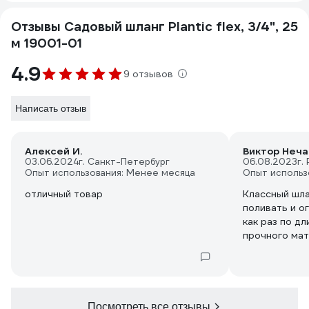
Отзывы Садовый шланг Plantic flex, 3/4", 25
м 19001-01
4.9
9 отзывов
Написать отзыв
Алексей И.
Виктор Неча
03.06.2024
г. Санкт-Петербург
06.08.2023
г.
Опыт использования: Менее месяца
Опыт использ
отличный товар
Классный шла
поливать и о
как раз по дли
прочного мат
Посмотреть все отзывы