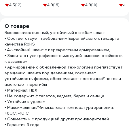
STARTUL ST6016-
мм СТМ CRSF1216
G 20х3/4 25157
(12)
(18)
(14)
4.5
4.9
4.9
4.8
4-3/4
О товаре
Высококачественный, устойчивый к сгибам шланг
• Соответствует требованиям Европейского стандарта
качества RoHS
• 4х-слойный шланг с перекрестным армированием,
• Защита от ультрафиолетовых лучей, высокая стойкость
к разрывам
• Армирование с обновленной технологией̆ препятствует
вращению шланга под давлением, сохраняет
устойчивость формы, обеспечивает постоянный̆ поток и
исключает перегибы
• Материал: ПВХ
• Не содержит фталатов, кадмия, бария и свинца
• Устойчив к ударам
• Максимальная/Минимальная температура хранения:
+60С; -10 C
• Совместим с продукцией других производителей
• Гарантия 3 года