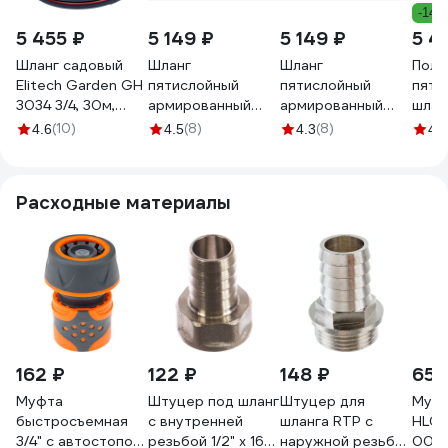
-14%
5 455 ₽
5 149 ₽
5 149 ₽
5 4
Шланг садовый
Шланг
Шланг
Поли
Elitech Garden GH
пятислойный
пятислойный
пяти
3034 3/4, 30м,
армированный
армированный
шлан
Раб.давл.8 бар. и
НОВЭМ ЛапотОК
НОВЭМ ЛапотОК
PROL
(10)
(8)
(8)
4.6
4.5
4.3
4.3
на разрыв 24 бар
ЭКО ПВХ, 3/4 50м,
ЭКО ПВХ, 3/4 50м,
3/4",
206117
красный
серый
4290
ЛПТЭКО_3/4_красный_50
ЛПТЭКО_3/4_серый_50
Расходные материалы
162 ₽
122 ₽
148 ₽
65 
Муфта
Штуцер под шланг
Штуцер для
Муфт
быстросъемная
с внутренней
шланга RTP с
HL036
3/4" с автостопом
резьбой 1/2" х 16
наружной резьбой
0027