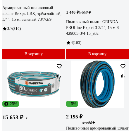
Армированный поливочный
1 440 ₽
1 517 ₽
шланг Вихрь ПВХ, трёхслойный,
3/4", 15 м, зелёный 73/7/2/9
Поливочный шланг GRINDA
PROLine Expert 3 3/4", 15 м 8-
3.7
(316)
429005-3/4-15_z02
4
(103)
В корзину
В корзину
-25%
-15%
2 195 ₽
15 653 ₽
2 582 ₽
Поливочный армированный шланг