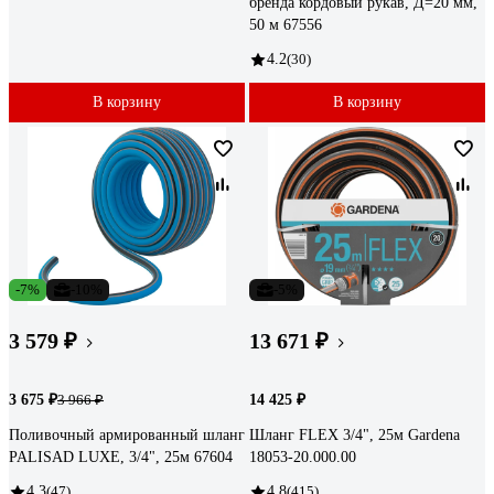
бренда кордовый рукав, Д=20 мм,
50 м 67556
4.2
(30)
В корзину
В корзину
-7%
-10%
-5%
3 579 ₽
13 671 ₽
3 675 ₽
14 425 ₽
3 966 ₽
Поливочный армированный шланг
Шланг FLEX 3/4", 25м Gardena
PALISAD LUXE, 3/4", 25м 67604
18053-20.000.00
4.3
(47)
4.8
(415)