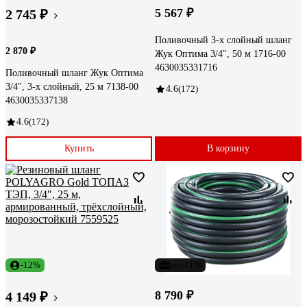
5 567 ₽
2 745 ₽
Поливочный 3-х слойный шланг
2 870 ₽
Жук Оптима 3/4", 50 м 1716-00
4630035331716
Поливочный шланг Жук Оптима
3/4", 3-х слойный, 25 м 7138-00
4.6
(172)
4630035337138
4.6
(172)
Купить
В корзину
-12%
до -11%
8 790 ₽
4 149 ₽