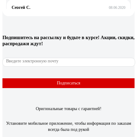
Сергей С.
08.06.2020
Очень хорошее армирование и материал: под давлением
перегнуть очень сложно, без давления, конечно, проще, но
при обычных условиях эксплуатации маловероятно (на
фотографиях сравнение со шлангами Gardena Basic (рыжего
Подпишитесь
на рассылку
и будьте в курсе! Акции, скидки,
цвета) и Classic (серо-синего цвета), перегиб осуществляется
распродажи ждут!
на пустых шлангах). Не теряет эластичности со временем
(есть защита от ультрафиолета). Допускает замораживание
(морозоустойчивость). Однако воду на зиму всё же лучше
сливать (хотя бы сбрасывать давление), чтобы не допустить
повреждения соединений. Хорошо заметен в траве (правда,
похуже, чем Gardena Basic, который практически весь
Подписаться
рыжий, но гораздо лучше, чем Classic). Имеется насечка на
внешних стенках для лучшего удержания соединений.
Заявлена очень большая долговечность (гарантируется 20 лет
против 8 и 12 у Classic и Basic). Официально заявлено
отсутствие фталатов и тяжелых металлов (у многих фирм
Оригинальные товары с гарантией!
нет вообще никакой информации).
Установите мобильное приложение, чтобы информация по заказам
всегда была под рукой
3 отзыва