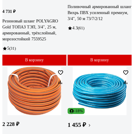
Поливочный армированный шланг
4 731 ₽
Вихрь ПВХ усиленный премиум,
3/4", 50 м 73/7/2/12
Резиновый шланг POLYAGRO
Gold ТОПАЗ ТЭП, 3/4", 25 м,
4.3
(61)
армированный, трёхслойный,
морозостойкий 7559525
5
(31)
В корзину
В корзину
-18%
2 228 ₽
1 455 ₽