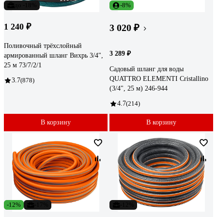
до -18%
-8%
1 240 ₽
3 020 ₽
Поливочный трёхслойный
3 289 ₽
армированный шланг Вихрь 3/4",
25 м 73/7/2/1
Садовый шланг для воды
QUATTRO ELEMENTI Cristallino
3.7
(878)
(3/4", 25 м) 246-944
4.7
(214)
В корзину
В корзину
-12%
-17%
-12%