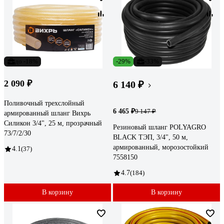
до -18%
-29%
-33%
2 090 ₽
6 140 ₽
Поливочный трехслойный
6 465 ₽
9 147 ₽
армированный шланг Вихрь
Силикон 3/4", 25 м, прозрачный
Резиновый шланг POLYAGRO
73/7/2/30
BLACK ТЭП, 3/4", 50 м,
армированный, морозостойкий
4.1
(37)
7558150
4.7
(184)
В корзину
В корзину