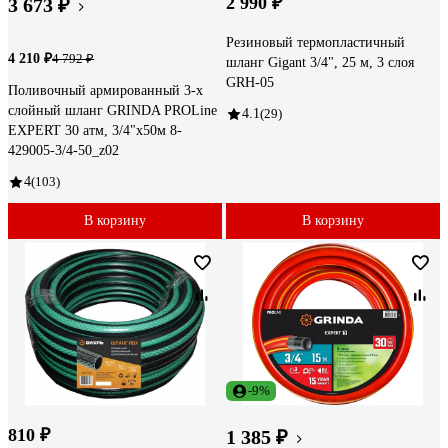
2 990 ₽
3 673 ₽
Резиновый термопластичный
4 210 ₽
4 792 ₽
шланг Gigant 3/4", 25 м, 3 слоя
GRH-05
Поливочный армированный 3-х
слойный шланг GRINDA PROLine
4.1
(29)
EXPERT 30 атм, 3/4"х50м 8-
429005-3/4-50_z02
4
(103)
В корзину
В корзину
-9%
810 ₽
1 385 ₽