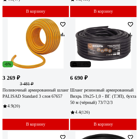
В корзину
В корзину
-6%
до -6%
3 269 ₽
6 690 ₽
3 481 ₽
Поливочный армированный шланг
Шланг резиновый армированный
PALISAD Standard 3 слоя 67657
Вихрь 19х25-1,0 - ВГ. (ТЭП), бухта
50 м (чёрный) 73/7/2/3
4.9
(20)
4.4
(126)
В корзину
В корзину