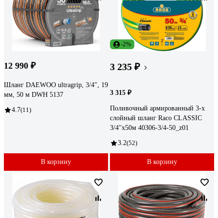
-2%
12 990 ₽
3 235 ₽
Шланг DAEWOO ultragrip, 3/4", 19
3 315 ₽
мм, 50 м DWH 5137
Поливочный армированный 3-х
4.7
(11)
слойный шланг Raco CLASSIC
3/4"x50м 40306-3/4-50_z01
3.2
(52)
В корзину
В корзину