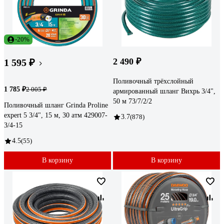
-20%
2 490 ₽
1 595 ₽
Поливочный трёхслойный
1 785 ₽
2 005 ₽
армированный шланг Вихрь 3/4",
50 м 73/7/2/2
Поливочный шланг Grinda Proline
expert 5 3/4", 15 м, 30 атм 429007-
3.7
(878)
3/4-15
4.5
(55)
В корзину
В корзину