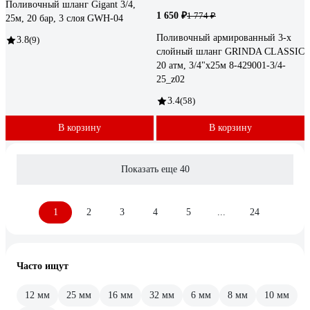
Поливочный шланг Gigant 3/4,
1 650 ₽
1 774 ₽
25м, 20 бар, 3 слоя GWH-04
Поливочный армированный 3-х
3.8
(9)
слойный шланг GRINDA CLASSIC
20 атм, 3/4"х25м 8-429001-3/4-
25_z02
3.4
(58)
В корзину
В корзину
Показать еще 40
1
2
3
4
5
...
24
Часто ищут
12 мм
25 мм
16 мм
32 мм
6 мм
8 мм
10 мм