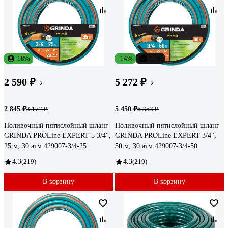
-18%
-14%
-17%
2 590 ₽
5 272 ₽
2 845 ₽
5 450 ₽
3 177 ₽
6 353 ₽
Поливочный пятислойный шланг
Поливочный пятислойный шланг
GRINDA PROLine EXPERT 5 3/4",
GRINDA PROLine EXPERT 3/4",
25 м, 30 атм 429007-3/4-25
50 м, 30 атм 429007-3/4-50
4.3
(219)
4.3
(219)
В корзину
В корзину