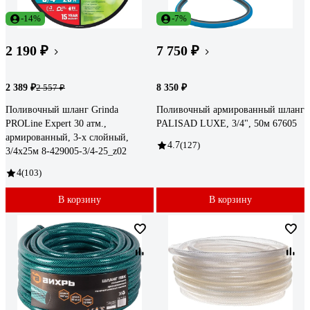
-14%
-7%
2 190 ₽
7 750 ₽
2 389 ₽
8 350 ₽
2 557 ₽
Поливочный шланг Grinda
Поливочный армированный шланг
PROLine Expert 30 атм.,
PALISAD LUXE, 3/4", 50м 67605
армированный, 3-х слойный,
4.7
(127)
3/4х25м 8-429005-3/4-25_z02
4
(103)
В корзину
В корзину