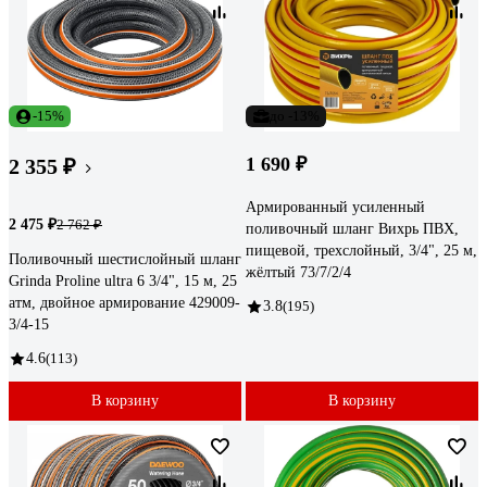
-15%
до -13%
1 690 ₽
2 355 ₽
Армированный усиленный
2 475 ₽
2 762 ₽
поливочный шланг Вихрь ПВХ,
пищевой, трехслойный, 3/4", 25 м,
Поливочный шестислойный шланг
жёлтый 73/7/2/4
Grinda Proline ultra 6 3/4", 15 м, 25
атм, двойное армирование 429009-
3.8
(195)
3/4-15
4.6
(113)
В корзину
В корзину