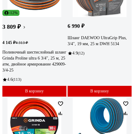
-12%
6 990 ₽
3 809 ₽
Шланг DAEWOO UltraGrip Plus,
4 145 ₽
4 313 ₽
3/4", 19 мм, 25 м DWH 5134
Поливочный шестислойный шланг
4.9
(12)
Grinda Proline ultra 6 3/4", 25 м, 25
атм, двойное армирование 429009-
3/4-25
4.6
(113)
В корзину
В корзину