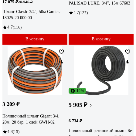
17 075 ₽
20 940 ₽
PALISAD LUXE, 3/4", 15м 67603
Шланг Classic 3/4", 50м Gardena
4.7
(127)
18025-20.000.00
4.7
(116)
В корзину
В корзину
-12%
3 209 ₽
5 905 ₽
Поливочный шланг Gigant 3/4,
6 734 ₽
20м, 20 бар, 1 слой GWH-02
Поливочный резиновый шланг Без
4.8
(15)