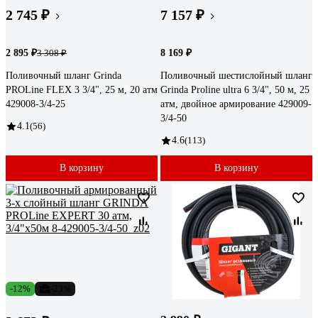
2 745 ₽
7 157 ₽
2 895 ₽
8 169 ₽
3 308 ₽
Поливочный шланг Grinda
Поливочный шестислойный шланг
PROLine FLEX 3 3/4", 25 м, 20 атм
Grinda Proline ultra 6 3/4", 50 м, 25
429008-3/4-25
атм, двойное армирование 429009-
3/4-50
4.1
(56)
4.6
(113)
В корзину
В корзину
-12%
-23%