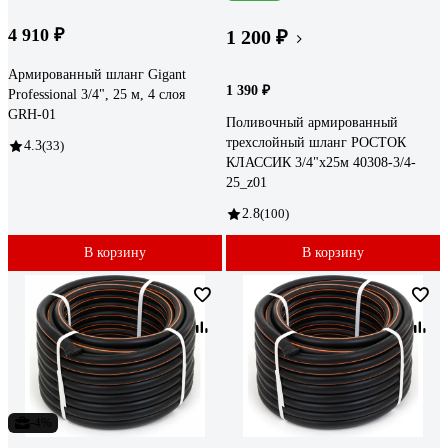
4 910 ₽
1 200 ₽
Армированный шланг Gigant
1 390 ₽
Professional 3/4", 25 м, 4 слоя
GRH-01
Поливочный армированный
трехслойный шланг РОСТОК
4.3
(33)
КЛАССИК 3/4"x25м 40308-3/4-
25_z01
2.8
(100)
В корзину
В корзину
-4%