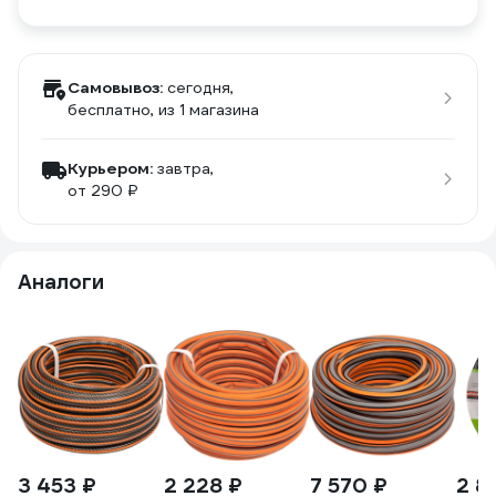
Самовывоз:
сегодня,
бесплатно
, из 1 магазина
Курьером:
завтра,
от 290 ₽
Аналоги
3 453 ₽
2 228 ₽
7 570 ₽
2 8