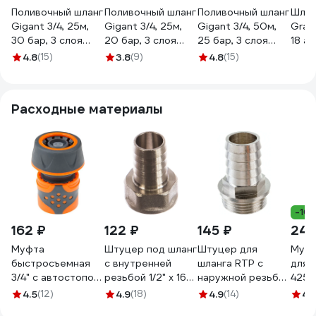
Поливочный шланг
Поливочный шланг
Поливочный шланг
Шлан
Gigant 3/4, 25м,
Gigant 3/4, 25м,
Gigant 3/4, 50м,
Grandy 3/4'',
30 бар, 3 слоя
20 бар, 3 слоя
25 бар, 3 слоя
18 ат
GWH-05
GWH-04
GWH-09
арми
4.8
(15)
3.8
(9)
4.8
(15)
м, 3 
с фит
AGL
Расходные материалы
205
-10
162 ₽
122 ₽
145 ₽
240
Муфта
Штуцер под шланг
Штуцер для
Муфта
быстросъемная
с внутренней
шланга RTP с
для 
3/4" с автостопом
резьбой 1/2" х 16
наружной резьбой
4250
STARTUL ST6016-
мм СТМ CRSF1216
G 20х3/4 25157
4.5
(12)
4.9
(18)
4.9
(14)
4.
4-3/4