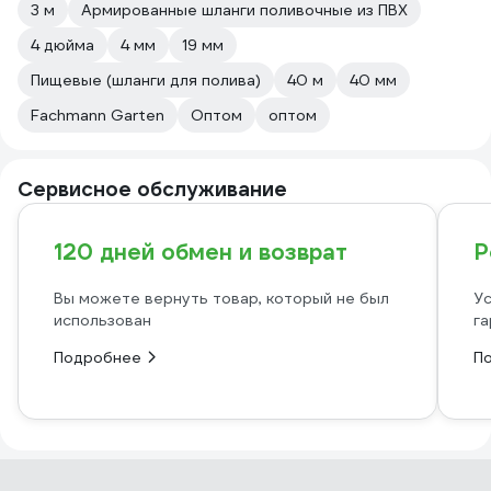
3 м
Армированные шланги поливочные из ПВХ
4 дюйма
4 мм
19 мм
Пищевые (шланги для полива)
40 м
40 мм
Fachmann Garten
Оптом
оптом
Сервисное обслуживание
120 дней обмен и возврат
Р
Вы можете вернуть товар, который не был
Ус
использован
га
Подробнее
П