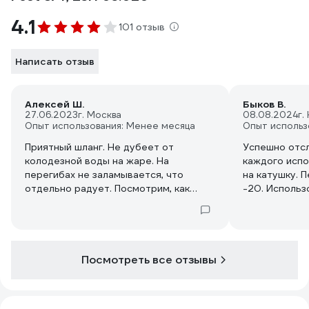
4.1
101 отзыв
Написать отзыв
Алексей Ш.
Быков В.
27.06.2023
г. Москва
08.08.2024
г.
Опыт использования: Менее месяца
Опыт использ
Приятный шланг. Не дубеет от
Успешно отсл
колодезной воды на жаре. На
каждого испо
перегибах не заламывается, что
на катушку. 
отдельно радует. Посмотрим, как
-20. Использ
будет вести себя дальше.
Никаких повр
Посмотреть все отзывы