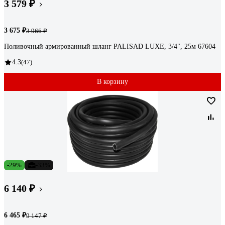
3 579 ₽
3 675 ₽
3 966 ₽
Поливочный армированный шланг PALISAD LUXE, 3/4", 25м 67604
4.3
(47)
В корзину
-29%
-33%
6 140 ₽
6 465 ₽
9 147 ₽