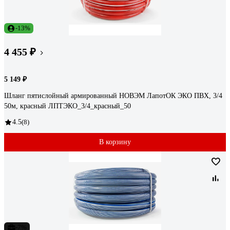
-13%
4 455 ₽
5 149 ₽
Шланг пятислойный армированный НОВЭМ ЛапотОК ЭКО ПВХ, 3/4
50м, красный ЛПТЭКО_3/4_красный_50
4.5
(8)
В корзину
-7%