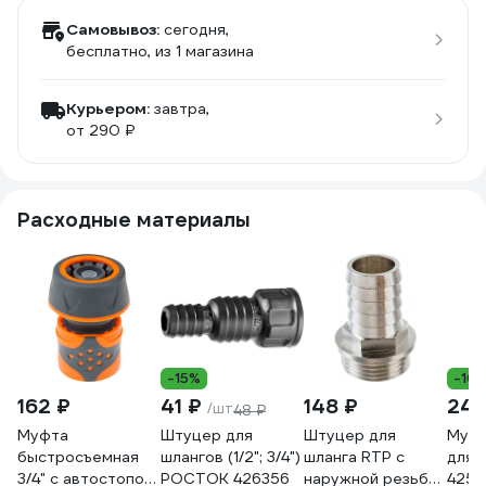
Самовывоз:
сегодня,
бесплатно
, из 1 магазина
Курьером:
завтра,
от 290 ₽
Расходные материалы
-15%
-10
162 ₽
41 ₽
148 ₽
240
/шт
48 ₽
Муфта
Штуцер для
Штуцер для
Муфта
быстросъемная
шлангов (1/2"; 3/4")
шланга RTP с
для 
3/4" с автостопом
РОСТОК 426356
наружной резьбой
4250