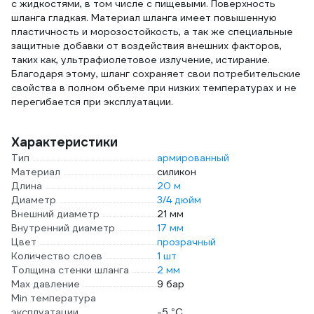
с жидкостями, в том числе с пищевыми. Поверхность
шланга гладкая. Материал шланга имеет повышенную
пластичность и морозостойкость, а так же специальные
защитные добавки от воздействия внешних факторов,
таких как, ультрафиолетовое излучение, истирание.
Благодаря этому, шланг сохраняет свои потребительские
свойства в полном объеме при низких температурах и не
перегибается при эксплуатации.
Характеристики
Тип
армированный
Материал
силикон
Длина
20 м
Диаметр
3/4 дюйм
Внешний диаметр
21 мм
Внутренний диаметр
17 мм
Цвет
прозрачный
Количество слоев
1 шт
Толщина стенки шланга
2 мм
Max давление
9 бар
Min температура
эксплуатации
-5 °С