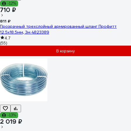
-12%
710 ₽
811 ₽
Прозрачный трехслойный армированный шланг Профитт
12.5х18.5мм, 3м 4823389
4.7
(55)
В корзину
-13%
2 019 ₽