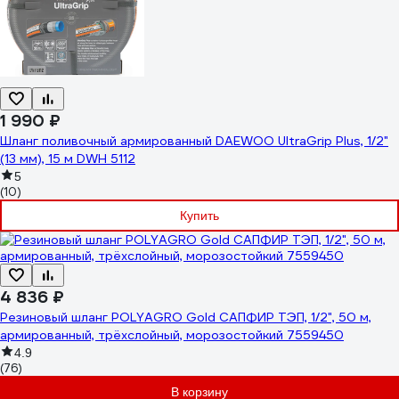
1 990 ₽
Шланг поливочный армированный DAEWOO UltraGrip Plus, 1/2"
(13 мм), 15 м DWH 5112
5
(10)
Купить
4 836 ₽
Резиновый шланг POLYAGRO Gold САПФИР ТЭП, 1/2", 50 м,
армированный, трёхслойный, морозостойкий 7559450
4.9
(76)
В корзину