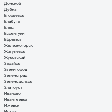
Донской
Дубна
Егорьевск
Елабуга
Елец
Ессентуки
Ефремов
Железногорск
Жигулевск
Жуковский
Зарайск
Звенигород
Зеленоград
Зеленодольск
Златоуст
Иваново
Ивантеевка
Ижевск
Истра