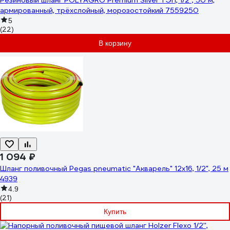
Резиновый шланг POLYAGRO Premium Silver ТЭП, 1/2", 50 м,
армированный, трёхслойный, морозостойкий 7559250
5
(22)
В корзину
1 094 ₽
Шланг поливочный Pegas pneumatic "Акварель" 12x16, 1/2", 25 м
4939
4.9
(21)
Купить