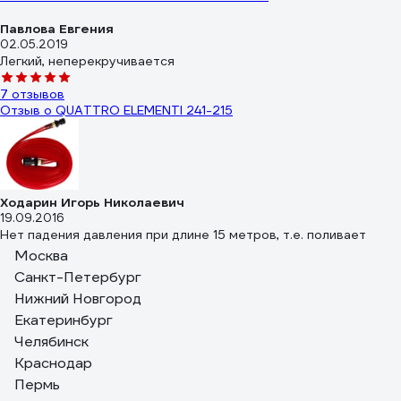
Павлова Евгения
02.05.2019
Легкий, неперекручивается
7 отзывов
Отзыв о QUATTRO ELEMENTI 241-215
Ходарин Игорь Николаевич
19.09.2016
Нет падения давления при длине 15 метров, т.е. поливает
равномерно по всей длине. При двух атмосферах на входе
Москва
дает ширину зоны полива примерно 4 метра (по 2 метра в
Санкт-Петербург
каждую сторону от шланга). При четырех атмосферах дает
Нижний Новгород
32 отзыва
где-то 6 метров. Легко раскладывается, не хрупкий.
Екатеринбург
Отзыв о QUATTRO ELEMENTI 241-222
Челябинск
Нина С.
Краснодар
23.05.2019
Пермь
Недорогой, можно легко коммутировать с помощью