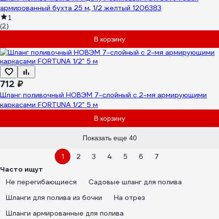
армированный бухта 25 м, 1/2 желтый 1206383
1
(2)
В корзину
712 ₽
Шланг поливочный НОВЭМ 7-слойный с 2-мя армирующими
каркасами FORTUNA 1/2" 5 м
В корзину
Показать еще 40
1
2
3
4
5
6
7
Часто ищут
Не перегибающиеся
Садовые шланг для полива
Шланги для полива из бочки
На отрез
Шланги армированные для полива