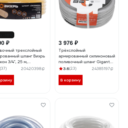
о -18%
90 ₽
3 976 ₽
вочный трехслойный
Трёхслойный
рованный шланг Вихрь
армированный силиконовый
он 3/4", 25 м,
поливочный шланг Gigant
рачный 73/7/2/30
3/4", 25 м GREZ-03
(37)
3.6
(23)
20420398
24385197
орзину
В корзину