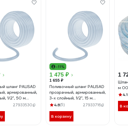
-11%
₽
1 475 ₽
1 7
1 655 ₽
Шлан
ый шланг PALISAD
Поливочный шланг PALISAD
м 0
ый, армированный,
прозрачный, армированный,
4.1
ый, 1/2", 50 м
3-х слойный, 1/2", 15 м
67360
4.8
(5)
27933530
27933716
В к
ну
В корзину