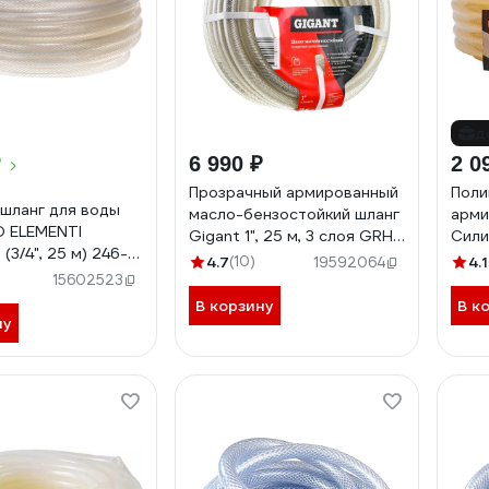
д
₽
6 990 ₽
2 0
Прозрачный армированный
Поли
шланг для воды
масло-бензостойкий шланг
арми
 ELEMENTI
Gigant 1", 25 м, 3 слоя GRH-
Силик
o (3/4", 25 м) 246-
06
проз
4.7
(10)
4.1
19592064
)
15602523
В корзину
В к
ну