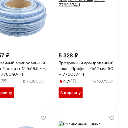
57 ₽
5 328 ₽
рачный армированный
Прозрачный армированный
г Профитт 12.5х18.5 мм,
шланг Профитт 6х12 мм, 50
 7760404-1
м 7760374-1
7
(55)
4.7
(37)
15763800
15763796
орзину
В корзину