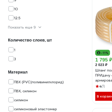
9
10
12.5
Показать еще 9
Количество слоев, шт
1
-11%
3
1 795 
2 023 ₽
Шланг по
Материал
ПРИдачу 
армирова
ПВХ (PVC|поливинилхлорид)
3/4 проз
4
(1)
ПВХ, силикон
В корзи
силикон
силиконовый эластомер