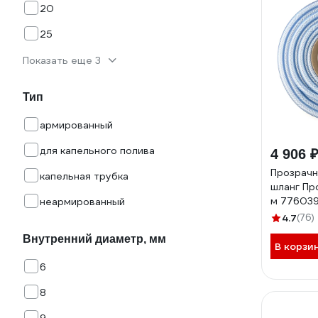
20
25
Показать еще 3
Тип
армированный
для капельного полива
4 906 
Прозрачн
капельная трубка
шланг Пр
м 776039
неармированный
4.7
(76)
Внутренний диаметр, мм
В корзи
6
8