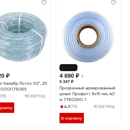
-12%
20 ₽
4 690 ₽
5 347 ₽
г Калибр Лотос 1/2", 25
Прозрачный армированный
0000075065
шланг Профитт 9х15 мм, 40
(18)
16068713
м 7760350-1
4.7
(76)
15763798
орзину
В корзину