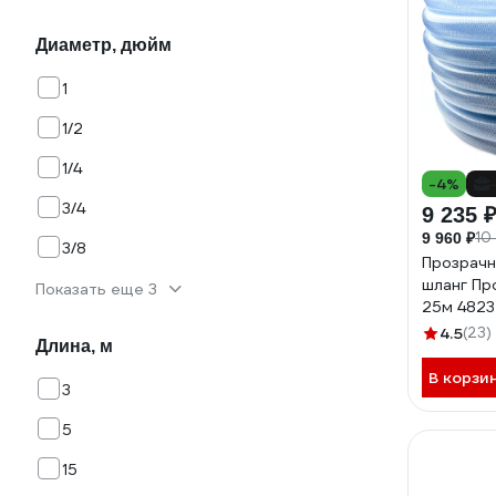
Диаметр, дюйм
1
1/2
1/4
-4%
3/4
9 235 
10
9 960 ₽
3/8
Прозрачн
шланг Пр
Показать еще 3
25м 4823
4.5
(23)
Длина, м
В корзи
3
5
15