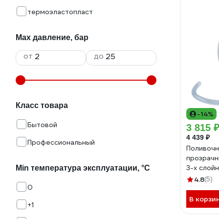
термоэластопласт
Max давление, бар
от
до
Класс товара
-14%
Бытовой
3 815 
4 439 ₽
Профессиональный
Поливочн
прозрачн
3-х слойн
Min температура эксплуатации, °С
67362
4.8
(5)
0
В корзи
+1