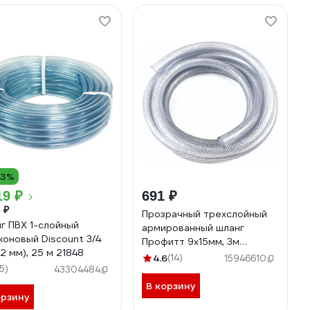
13%
19 ₽
691 ₽
 ₽
Прозрачный трехслойный
г ПВХ 1-слойный
армированный шланг
коновый Discount 3/4
Профитт 9х15мм, 3м
22 мм), 25 м 21848
4823372
4.6
(14)
15946610
15)
43304484
В корзину
орзину