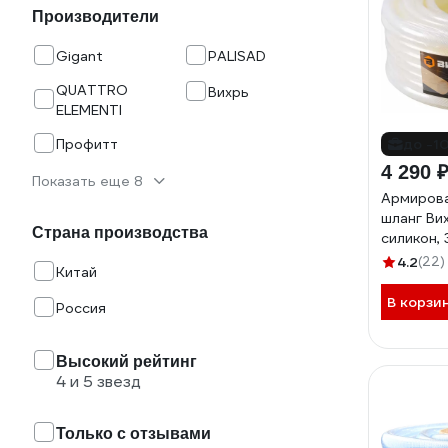
Производители
Gigant
PALISAD
QUATTRO
Вихрь
ELEMENTI
Профитт
до -1
4 290 
Показать еще 8
Армиров
шланг Ви
Страна производства
силикон, 3
прозрачн
4.2
(22)
Китай
В корзи
Россия
Высокий рейтинг
4 и 5 звезд
Только с отзывами