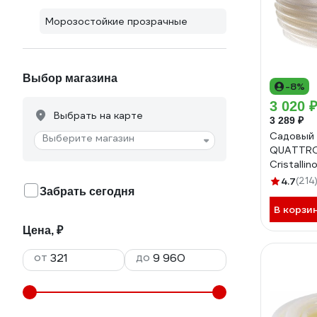
Морозостойкие прозрачные
Выбор магазина
-8%
3 020 
Выбрать на карте
3 289 ₽
Садовый 
Выберите магазин
QUATTRO
Cristallin
944
4.7
(214
Забрать сегодня
В корзи
Цена, ₽
от
до