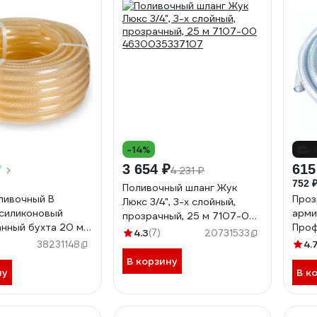
-14%
-
₽
3 654 ₽
615
4 231 ₽
752 
Поливочный шланг Жук
ливочный В
Проз
Люкс 3/4", 3-х слойный,
силиконовый
арми
прозрачный, 25 м 7107-00
нный бухта 20 м
Проф
4630035337107
4.3
(7)
20731533
рачный 1210168
4823
4.
38231148
В корзину
ну
В к