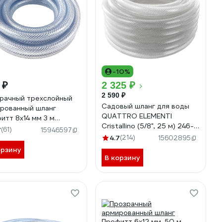
-10%
 ₽
2 325 ₽
2 590 ₽
рачный трехслойный
Садовый шланг для воды
рованный шланг
QUATTRO ELEMENTI
итт 8х14 мм 3 м
Cristallino (5/8", 25 м) 246-
365
7
(61)
15946597
937
4.7
(214)
15602895
орзину
В корзину