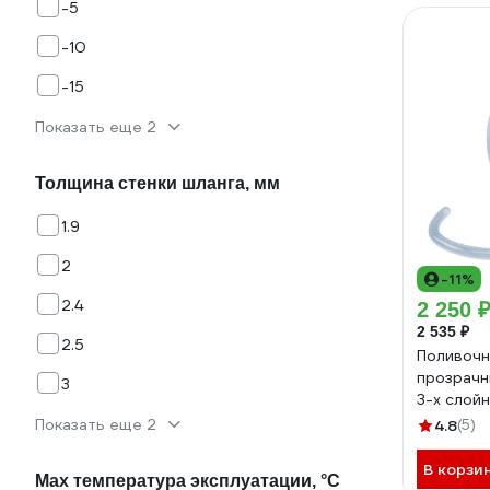
-5
-10
-15
Показать еще 2
Толщина стенки шланга, мм
1.9
2
-11%
2.4
2 250 
2 535 ₽
2.5
Поливочн
прозрачн
3
3-х слойн
67361
Показать еще 2
4.8
(5)
В корзи
Мах температура эксплуатации, °С