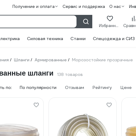
Получение и оплата
Сервис и поддержка
О нас
Ин
Избранное
лектрика
Силовая техника
Станки
Спецодежда и СИЗ
ения
Шланги
Армированные
Морозостойкие прозрачные
/
/
/
ованные шланги
138 товаров
ь по:
По популярности
Отзывам
Рейтингу
Цене