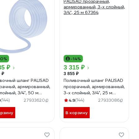
10%
-14%
35 ₽
3 315 ₽
 ₽
3 855 ₽
вочный шланг PALISAD
Поливочный шланг PALISAD
рачный, армированный,
прозрачный, армированный,
лойный, 3/4", 50 м
3-х слойный, 3/4", 25 м
65
67364
9
(144)
4.9
(144)
27933620
27933086
орзину
В корзину