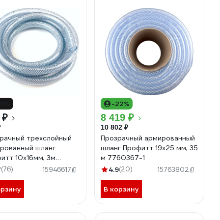
18%
-22%
 ₽
8 419 ₽
₽
10 802 ₽
рачный трехслойный
Прозрачный армированный
рованный шланг
шланг Профитт 19х25 мм, 35
итт 10х16мм, 3м
м 7760367-1
624
7
(76)
4.9
(20)
15946617
15763802
орзину
В корзину