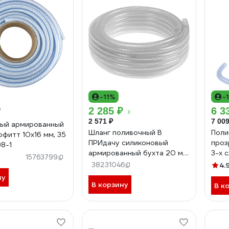
-11%
-
₽
2 285 ₽
6 3
2 571 ₽
7 009
ый армированный
Шланг поливочный В
Поли
офитт 10х16 мм, 35
ПРИдачу силиконовый
проз
8-1
армированный бухта 20 м
3-х с
15763799
3/4 прозрачный 1206389
673
38231046
4.
ну
В корзину
В к