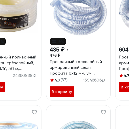
0%
-9%
₽
435 ₽
604
476 ₽
анный поливочный
Проз
Прозрачный трехслойный
хрь трёхслойный,
арми
армированный шланг
/4", 50 м,
Проф
Профитт 6х12 мм, 3м
ый 73/7/2/32
4823
4.
24360939
4823358
4.7
(37)
15946606
ну
В к
В корзину