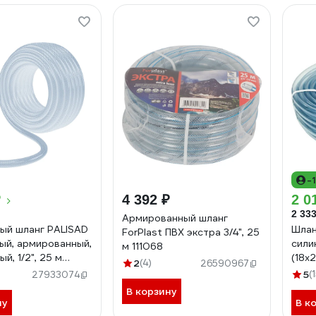
-
₽
4 392 ₽
2 0
2 333
Армированный шланг
ый шланг PALISAD
Шлан
ForPlast ПВХ экстра 3/4", 25
ый, армированный,
сили
м 111068
ый, 1/2", 25 м
(18х
2
(4)
26590967
5
(
27933074
В корзину
ну
В к