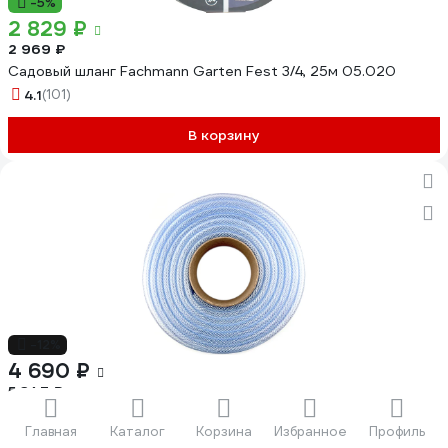
-5%
2 829 ₽
2 969 ₽
Садовый шланг Fachmann Garten Fest 3/4, 25м 05.020
4.1
(101)
В корзину
-12%
4 690 ₽
5 347 ₽
Прозрачный армированный шланг Профитт 9х15 мм, 40 м
Главная
Каталог
Корзина
Избранное
Профиль
7760350-1