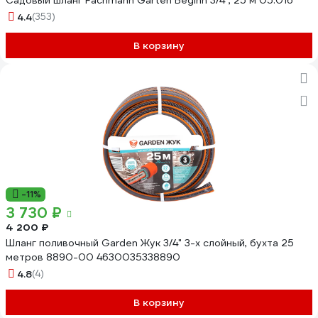
Садовый шланг Fachmann Garten Beginn 3/4", 25 м 05.016
4.4
(353)
В корзину
-11%
3 730 ₽
4 200 ₽
Шланг поливочный Garden Жук 3/4" 3-х слойный, бухта 25
метров 8890-00 4630035338890
4.8
(4)
В корзину