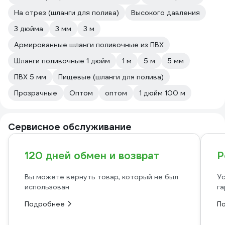
На отрез (шланги для полива)
Высокого давления
3 дюйма
3 мм
3 м
Армированные шланги поливочные из ПВХ
Шланги поливочные 1 дюйм
1 м
5 м
5 мм
ПВХ 5 мм
Пищевые (шланги для полива)
Прозрачные
Оптом
оптом
1 дюйм 100 м
Сервисное обслуживание
120 дней обмен и возврат
Р
Вы можете вернуть товар, который не был
Ус
использован
га
Подробнее
П