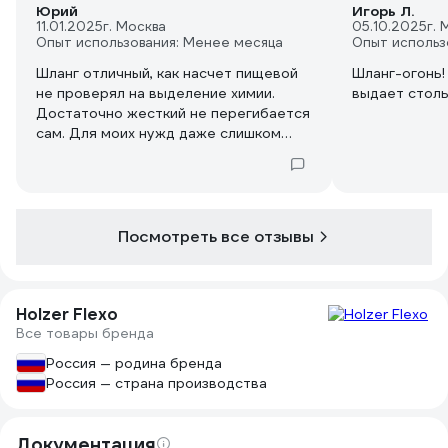
Юрий
Игорь Л.
11.01.2025
г. Москва
05.10.2025
г. 
Опыт использования: Менее месяца
Опыт использ
Шланг отличный, как насчет пищевой
Шланг-огонь! 4,5 атмосферы (насо
не проверял на выделение химии.
выдает столь
Достаточно жесткий не перегибается
сам. Для моих нужд даже слишком
жесткий, брал для откачки воды из
скважин.
Посмотреть все отзывы
Holzer Flexo
Все товары бренда
Россия — родина бренда
Россия — страна производства
Документация