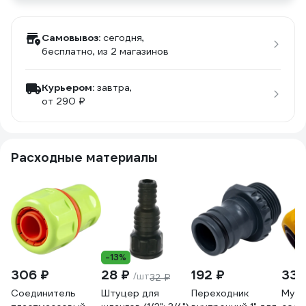
Самовывоз:
сегодня,
бесплатно
, из 2 магазинов
Курьером:
завтра,
от 290 ₽
Расходные материалы
-13%
306 ₽
28 ₽
192 ₽
335
/шт
32 ₽
Соединитель
Штуцер для
Переходник
Муф