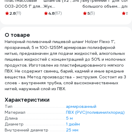
пластмассовый
шлангов (1/2"; 3/4")
внутренний 1" для
соед
003-2005 1" для
Жук
большого объема
для 
шлангов FEONA
4607156364411
воды USP 77396
объе
2.8
(11)
4.8
(67)
5
(5)
5
(
219336
7739
О товаре
Напорный поливочный пищевой шланг Holzer Flexo 1'',
прозрачный, 5 м 100-1255M армирован полиэфирной
нитью, предназначен для подачи жидкостей, алкогольных
пищевых жидкостей с концентрацией до 50% и молочных
продуктов. Изготовлен из пластифицированного мягкого
ПВХ. Не содержит свинец, барий, кадмий и иные вредные
вещества. Метод производства - экструзия. Состоит из 3
слоев - внутренняя трубка, слой высококачественных
нитей, наружный слой из ПВХ.
Характеристики
Тип
армированный
Материал
ПВХ (PVC|поливинилхлорид)
Длина
5 м
Диаметр
1 дюйм
Внутренний диаметр
25 мм