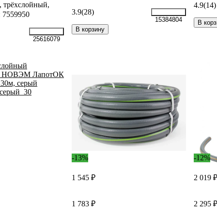
 трёхслойный,
4.9
(14)
3.9
(28)
 7559950
15384804
В корз
В корзину
25616079
-13%
-12%
1 545 ₽
2 019 
1 783 ₽
2 295 