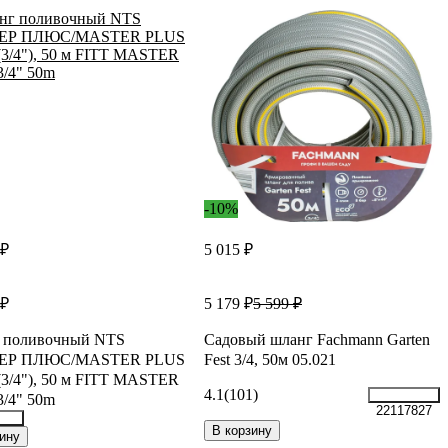
-10%
 ₽
5 015 ₽
 ₽
5 179 ₽
5 599 ₽
 поливочный NTS
Садовый шланг Fachmann Garten
ЕР ПЛЮС/MASTER PLUS
Fest 3/4, 50м 05.021
(3/4"), 50 м FITT MASTER
4.1
(101)
/4" 50m
22117827
В корзину
930
ину