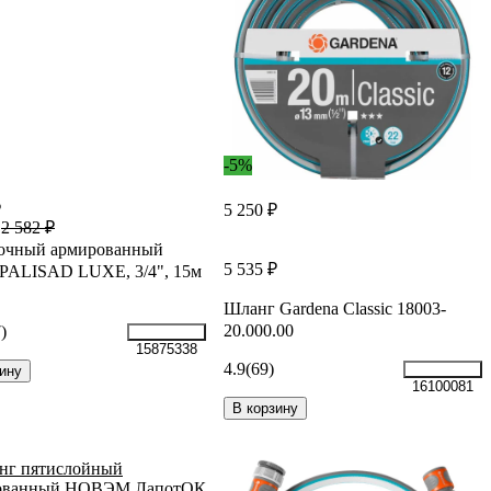
-5%
₽
5 250 ₽
2 582 ₽
очный армированный
5 535 ₽
PALISAD LUXE, 3/4", 15м
Шланг Gardena Classic 18003-
20.000.00
)
15875338
4.9
(69)
ину
16100081
В корзину