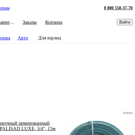
орам
8 800 550-37-70
Сравнение
Заказы
Корзина
Войти
хника
Авто
Для юрлиц