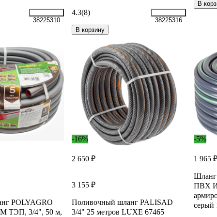
В корз
4.3
(8)
38225310
38225316
В корзину
-16%
-5%
2 650 ₽
1 965 
Шланг
3 155 ₽
ПВХ И
армиро
ланг POLYAGRO
Поливочный шланг PALISAD
серый 
 ТЭП, 3/4", 50 м,
3/4" 25 метров LUXE 67465