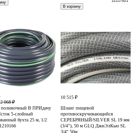
22117821
ину
В корзину
₽
10 515 ₽
2 068 ₽
 поливочный В ПРИдачу
Шланг пищевой
сток 5-слойный
противоскручивающийся
ванный бухта 25 м, 1/2
СЕРЕБРЯНЫЙ/SILVER SL 19 мм
1210166
(3/4"), 50 м GLQ ДжиЭлКью SL
3/4" 50м