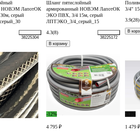
ойный
Шланг пятислойный
Полив
й НОВЭМ ЛапотОК
армированный НОВЭМ ЛапотОК
3/4" 1
30м, серый
ЭКО ПВХ, 3/4 15м, серый
3.9
(28)
серый_30
ЛПТЭКО_3/4_серый_15
В корз
4.3
(8)
38225304
38225172
В корзину
-12%
-13%
4 795 ₽
1 479 