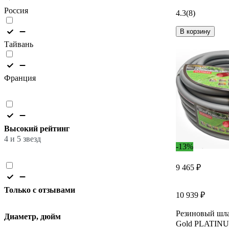
Россия
4.3
(8)
В корзину
Тайвань
Франция
Высокий рейтинг
4 и 5 звезд
-13%
9 465 ₽
Только с отзывами
10 939 ₽
Резиновый ш
Диаметр, дюйм
Gold PLATINUM