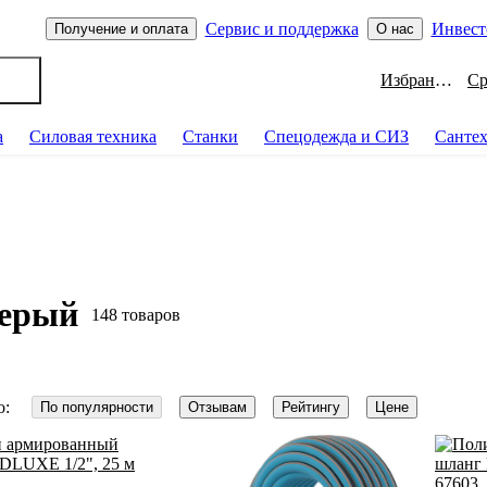
Сервис и поддержка
Инвест
Получение и оплата
О нас
Избранное
а
Силовая техника
Станки
Спецодежда и СИЗ
Санте
серый
148 товаров
о:
По популярности
Отзывам
Рейтингу
Цене