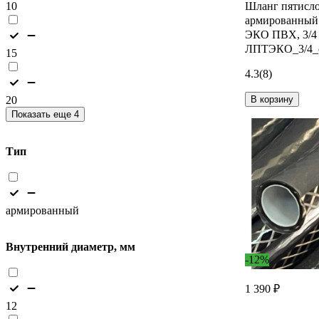
10
Шланг пятисл
армированны
ЭКО ПВХ, 3/4 
ЛПТЭКО_3/4_
15
4.3
(8)
20
В корзину
Показать еще 4
Тип
армированный
Внутренний диаметр, мм
-12%
1 390 ₽
12