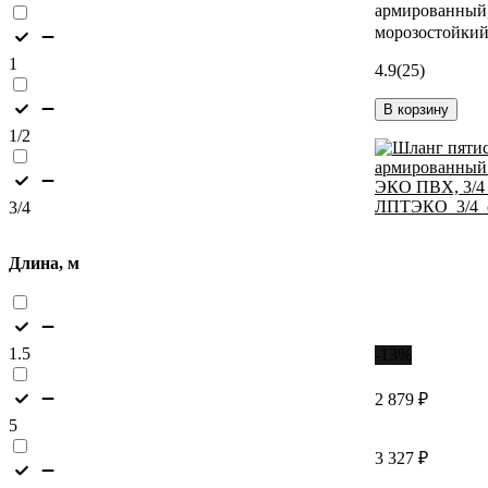
армированный,
морозостойкий
1
4.9
(25)
В корзину
1/2
3/4
Длина, м
1.5
-13%
2 879 ₽
5
3 327 ₽