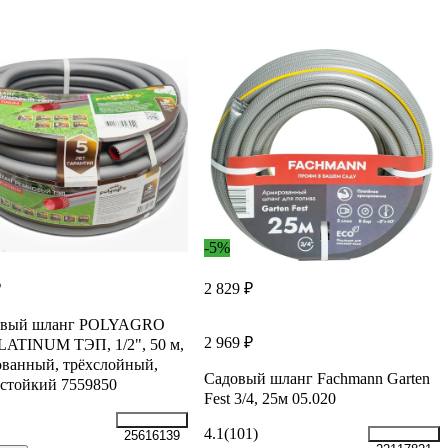
-5%
₽
2 829 ₽
овый шланг POLYAGRO
2 969 ₽
LATINUM ТЭП, 1/2", 50 м,
ванный, трёхслойный,
Садовый шланг Fachmann Garten
стойкий 7559850
Fest 3/4, 25м 05.020
4.1
(101)
25616139