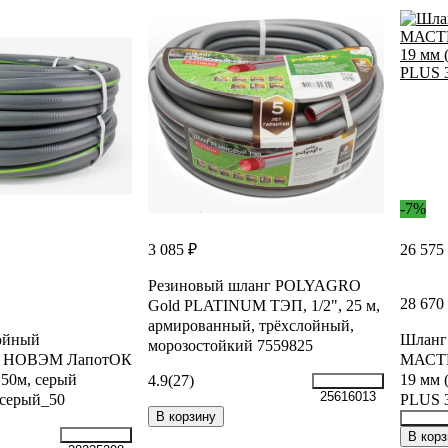
-7%
3 085 ₽
26 575
Резиновый шланг POLYAGRO
28 670
Gold PLATINUM ТЭП, 1/2", 25 м,
армированный, трёхслойный,
ойный
Шланг
морозостойкий 7559825
й НОВЭМ ЛапотОК
МАСТ
50м, серый
19 мм 
4.9
(27)
25616013
серый_50
PLUS 3
В корзину
26570
В корз