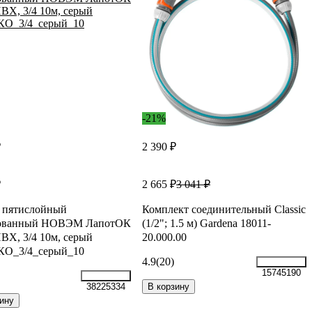
-21%
₽
2 390 ₽
₽
2 665 ₽
3 041 ₽
 пятислойный
Комплект соединительный Classic
ованный НОВЭМ ЛапотОК
(1/2"; 1.5 м) Gardena 18011-
Х, 3/4 10м, серый
20.000.00
О_3/4_серый_10
4.9
(20)
15745190
В корзину
38225334
ину