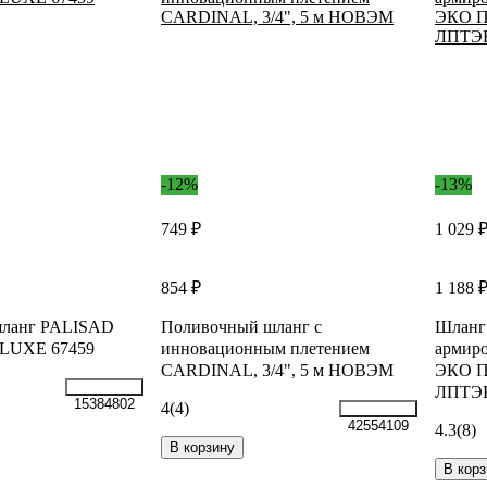
-12%
-13%
749 ₽
1 029 
854 ₽
1 188 
шланг PALISAD
Поливочный шланг с
Шланг
в LUXE 67459
инновационным плетением
армир
CARDINAL, 3/4", 5 м НОВЭМ
ЭКО ПВ
ЛПТЭК
15384802
4
(4)
42554109
4.3
(8)
В корзину
В корз