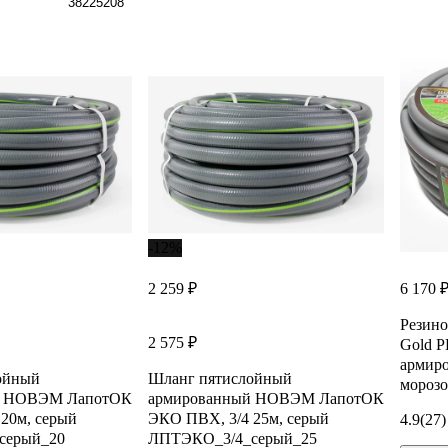
38225208
-12%
2 259 ₽
6 170 
Резин
2 575 ₽
Gold P
армиро
ойный
Шланг пятислойный
морозо
й НОВЭМ ЛапотОК
армированный НОВЭМ ЛапотОК
20м, серый
ЭКО ПВХ, 3/4 25м, серый
4.9
(27)
серый_20
ЛПТЭКО_3/4_серый_25