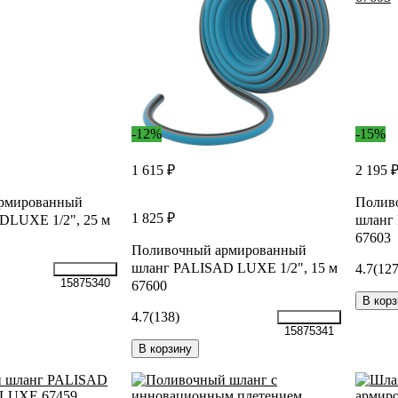
-12%
-15%
1 615 ₽
2 195 
рмированный
Полив
1 825 ₽
DLUXE 1/2", 25 м
шланг 
67603
Поливочный армированный
шланг PALISAD LUXE 1/2", 15 м
4.7
(127
15875340
67600
В корз
4.7
(138)
15875341
В корзину