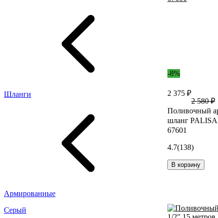
-8%
2 375 ₽
Шланги
2 580 ₽
Поливочный а
шланг PALISA
67601
4.7
(138)
В корзину
Армированные
Серый