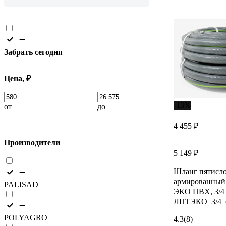
Забрать сегодня
Цена, ₽
-13%
от
до
4 455 ₽
Производители
5 149 ₽
Шланг пятисл
армированны
PALISAD
ЭКО ПВХ, 3/4 
ЛПТЭКО_3/4_
POLYAGRO
4.3
(8)