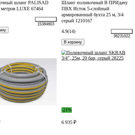
очный шланг PALISAD
Шланг поливочный В ПРИдачу
5 метров LUXE 67464
ПВХ Исток 5-слойный
армированный бухта 25 м, 3/4
серый 1210167
15384803
ину
4.9
(14)
38231022
В корзину
-21%
₽
6 935 ₽