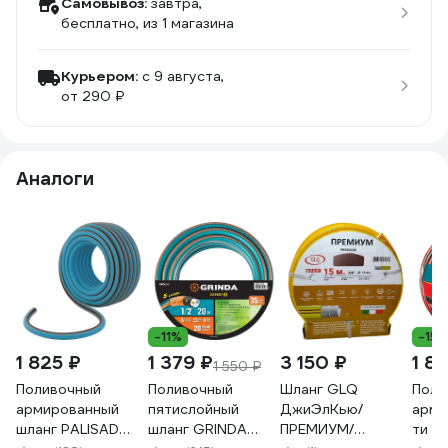
Самовывоз:
завтра,
бесплатно
, из 1 магазина
Курьером:
c 9 августа,
от 290 ₽
Аналоги
-11%
-15
1 825 ₽
1 379 ₽
3 150 ₽
1 8
1 550 ₽
Поливочный
Поливочный
Шланг GLQ
Поли
армированный
пятислойный
ДжиЭлКью/
арми
шланг PALISAD
шланг GRINDA
ПРЕМИУМ/
ти с