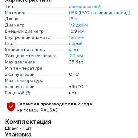
Тип
армированный
Материал
ПВХ (PVC|поливинилхлорид)
Длина
15 м
Диаметр
1/2 дюйм
Внешний диаметр
16.9 мм
Внутренний диаметр
12.7 мм
Цвет
серый
Количество слоев
4 шт
Толщина стенки шланга
2.2 мм
Max давление
35 бар
Min температура
эксплуатации
0 °С
Мах температура
эксплуатации
+65 °С
Пищевой
нет
Гарантия производителя 2 года
на товары PALISAD
Комплектация
Шланг - 1 шт.
Упаковка