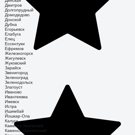
Динская
Дмитров
Долгопрудный
Домодедово
Донской
Дубна
Егорьевск
Елабуга
Елец
Ессентуки
Ефремов
Железногорск
Жигулевск
Жуковский
Зарайск
Звенигород
Зеленоград
Зеленодольск
Златоуст
Иваново
Ивантеевка
Ижевск
Истра
Ишимбай
Йошкар-Ола
Калуга
Каменск-Уральский
Каменск-Шахтинский