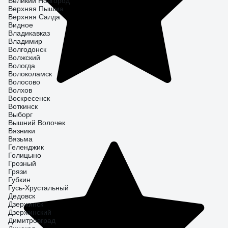
Великий Новгород
Верхняя Пышма
Верхняя Салда
Видное
Владикавказ
Владимир
Волгодонск
Волжский
Вологда
Волоколамск
Волосово
Волхов
Воскресенск
Воткинск
Выборг
Вышний Волочек
Вязники
Вязьма
Геленджик
Голицыно
Грозный
Грязи
Губкин
Гусь-Хрустальный
Дедовск
Дзержинск
Дзержинский
Димитровград