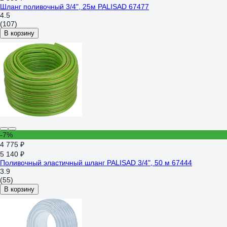
Шланг поливочный 3/4", 25м PALISAD 67477
4.5
(107)
В корзину
-7%
4 775 ₽
5 140 ₽
Поливочный эластичный шланг PALISAD 3/4", 50 м 67444
3.9
(55)
В корзину