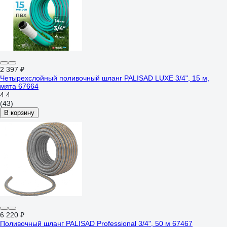
2 397 ₽
Четырехслойный поливочный шланг PALISAD LUXE 3/4", 15 м,
мята 67664
4.4
(43)
В корзину
6 220 ₽
Поливочный шланг PALISAD Professional 3/4", 50 м 67467