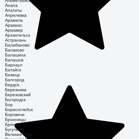
Альметьевск
Анапа
Апатиты
Апрелевка
Арамиль
Арзамас
Армавир
Архангельск
Астрахань
Балабаново
Балаково
Балашиха
Балашов
Барнаул
Батайск
Бежецк
Белгород
Бердск
Березники
Березовский
Богородск
Бор
Борисоглебск
Боровичи
Бронницы
Брянск
Бугульма
Великие Луки