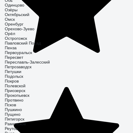
Обь
Одинцово
Озёры
Октябрьский
Омск
Оренбург
Орехово-Зуево
Орёл
Острогожск
Павловский Посад
Пенза
Первоуральск
Пересвет
Переславль-Залесский
Петрозаводск
Петушки
Подольск
Покров
Полевской
Приозерск
Прокопьевск
Протвино
Псков
Пушкино
Пущино
Пятигорск
Раменское
Реутов