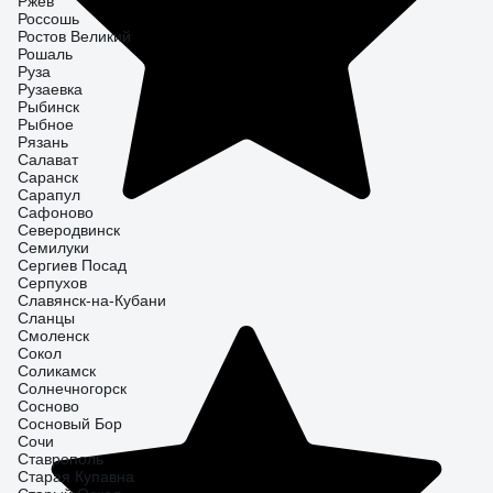
Ржев
Россошь
Ростов Великий
Рошаль
Руза
Рузаевка
Рыбинск
Рыбное
Рязань
Салават
Саранск
Сарапул
Сафоново
Северодвинск
Семилуки
Сергиев Посад
Серпухов
Славянск-на-Кубани
Сланцы
Смоленск
Сокол
Соликамск
Солнечногорск
Сосново
Сосновый Бор
Сочи
Ставрополь
Старая Купавна