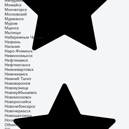
Мичуринск
Можайск
Мончегорск
Московский
Мурманск
Муром
Мценск
Мытищи
Набережные Челны
Назрань
Нальчик
Наро-Фоминск
Невинномысск
Нефтекамск
Нефтеюганск
Нижневартовск
Нижнекамск
Нижний Тагил
Нововоронеж
Новокузнецк
Новокуйбышевск
Новомосковск
Новороссийск
Новочебоксарск
Новочеркасск
Новошахтинск
Ногинск
Обнинск