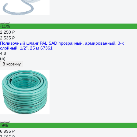
-11%
2 250 ₽
2 535 ₽
Поливочный шланг PALISAD прозрачный, армированный, 3-х
слойный, 1/2", 25 м 67361
4.8
(5)
В корзину
-9%
6 995 ₽