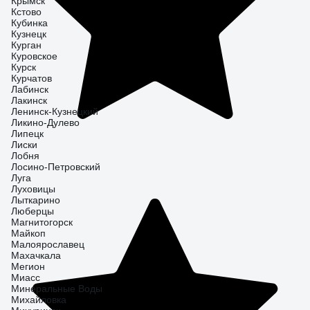
Крымск
Кстово
Кубинка
Кузнецк
Курган
Куровское
Курск
Курчатов
Лабинск
Лакинск
Ленинск-Кузнецкий
Ликино-Дулево
Липецк
Лиски
Лобня
Лосино-Петровский
Луга
Луховицы
Лыткарино
Люберцы
Магнитогорск
Майкоп
Малоярославец
Махачкала
Мегион
Миасс
Минеральные Воды
Михайловка