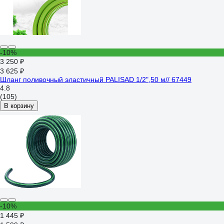
-10%
3 250 ₽
3 625 ₽
Шланг поливочный эластичный PALISAD 1/2",50 м// 67449
4.8
(105)
В корзину
-10%
1 445 ₽