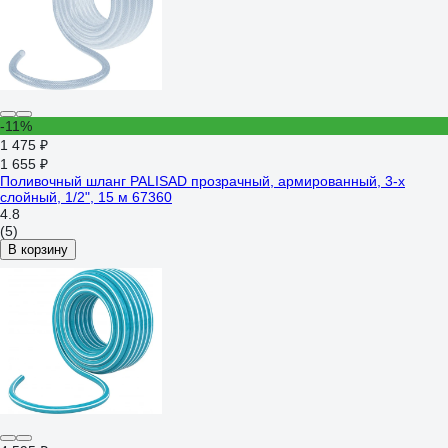
-11%
1 475 ₽
1 655 ₽
Поливочный шланг PALISAD прозрачный, армированный, 3-х
слойный, 1/2", 15 м 67360
4.8
(5)
В корзину