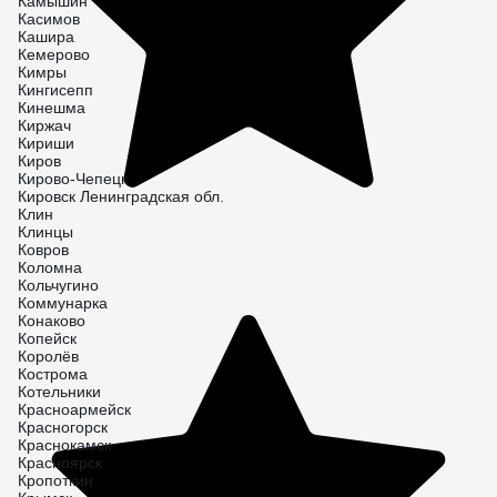
Камышин
Касимов
Кашира
Кемерово
Кимры
Кингисепп
Кинешма
Киржач
Кириши
Киров
Кирово-Чепецк
Кировск Ленинградская обл.
Клин
Клинцы
Ковров
Коломна
Кольчугино
Коммунарка
Конаково
Копейск
Королёв
Кострома
Котельники
Красноармейск
Красногорск
Краснокамск
Красноярск
Кропоткин