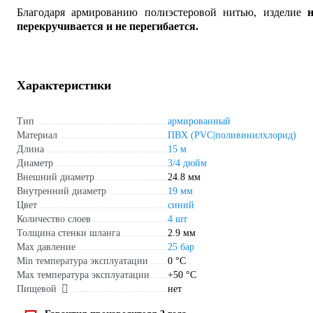
Благодаря армированию полиэстеровой нитью, изделие
н
перекручивается и не перегибается.
Характеристики
Тип
армированный
Материал
ПВХ (PVC|поливинилхлорид)
Длина
15 м
Диаметр
3/4 дюйм
Внешний диаметр
24.8 мм
Внутренний диаметр
19 мм
Цвет
синий
Количество слоев
4 шт
Толщина стенки шланга
2.9 мм
Max давление
25 бар
Min температура эксплуатации
0 °С
Мах температура эксплуатации
+50 °С
Пищевой
нет