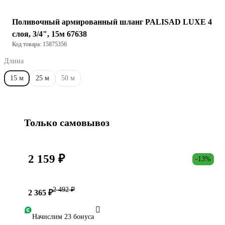
Поливочный армированный шланг PALISAD LUXE 4
слоя, 3/4", 15м 67638
Код товара: 15875356
Длина
15 м
25 м
50 м
Только самовывоз
2 159 ₽
-13%
2 492 ₽
2 365 ₽
Начислим 23 бонуса