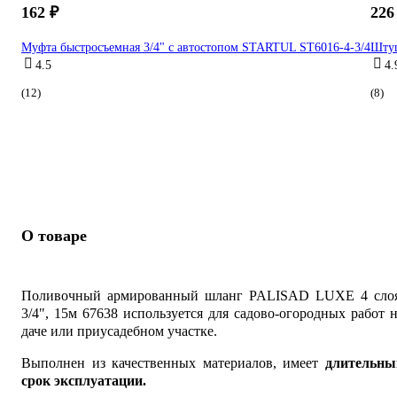
162 ₽
226
Муфта быстросъемная 3/4" с автостопом STARTUL ST6016-4-3/4
Штуц
4.5
4.
(12)
(8)
О товаре
Поливочный армированный шланг PALISAD LUXE 4 слоя
3/4", 15м 67638 используется для садово-огородных работ 
даче или приусадебном участке.
Выполнен из качественных материалов, имеет
длительны
срок эксплуатации.