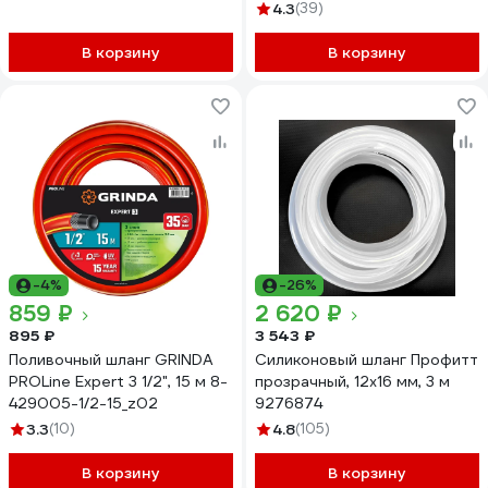
4.3
(39)
В корзину
В корзину
-4%
-26%
859 ₽
2 620 ₽
895 ₽
3 543 ₽
Поливочный шланг GRINDA
Силиконовый шланг Профитт
PROLine Expert 3 1/2", 15 м 8-
прозрачный, 12x16 мм, 3 м
429005-1/2-15_z02
9276874
3.3
(10)
4.8
(105)
В корзину
В корзину