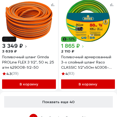
-8%
-12%
3 349 ₽
1 865 ₽
3 639 ₽
2 110 ₽
Поливочный шланг Grinda
Поливочный армированный
PROLine FLEX 3 1/2", 50 м, 25
3-х слойный шланг Raco
атм 429008-1/2-50
CLASSIC 1/2"x50м 40306-
1/2-50_z01
4.3
(39)
4
(83)
В корзину
В корзину
Показать еще 40