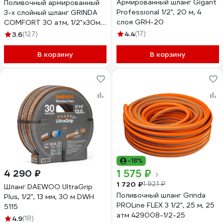
Армированный шланг Gigant
Поливочный армированный
Professional 1/2", 20 м, 4
3-х слойный шланг GRINDA
слоя GRH-20
COMFORT 30 атм, 1/2"х30м
8-429003-1/2-30_z02
4.4
(17)
3.6
(127)
В корзину
В корзину
-18%
1 575 ₽
4 290 ₽
1 720 ₽
1 921 ₽
Шланг DAEWOO UltraGrip
Поливочный шланг Grinda
Plus, 1/2", 13 мм, 30 м DWH
PROLine FLEX 3 1/2", 25 м, 25
5115
атм 429008-1/2-25
4.9
(18)