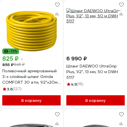
-13%
825 ₽
6 990 ₽
855 ₽
948 ₽
Шланг DAEWOO UltraGrip
Поливочный армированный
Plus, 1/2", 13 мм, 50 м DWH
3-х слойный шланг Grinda
5117
COMFORT 30 атм, 1/2"х20м
4.9
(18)
8-429003-1/2-20_z02
3.6
(127)
В корзину
В корзину