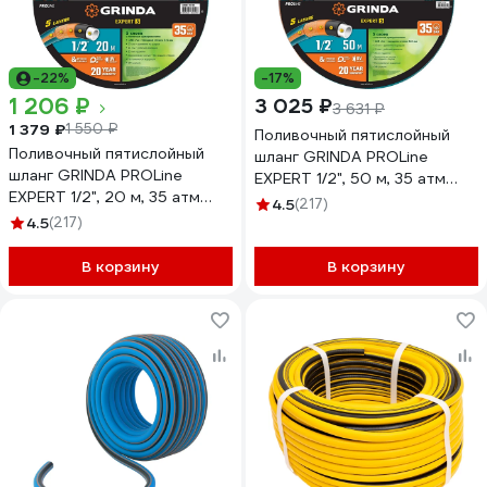
-22%
-17%
1 206 ₽
3 025 ₽
3 631 ₽
1 379 ₽
1 550 ₽
Поливочный пятислойный
Поливочный пятислойный
шланг GRINDA PROLine
шланг GRINDA PROLine
EXPERT 1/2", 50 м, 35 атм
EXPERT 1/2", 20 м, 35 атм
429007-1/2-50
4.5
(217)
429007-1/2-20
4.5
(217)
В корзину
В корзину