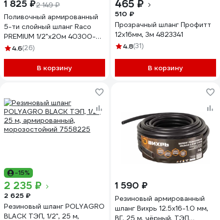
465 ₽
1 825 ₽
2 149 ₽
510 ₽
Поливочный армированный
Прозрачный шланг Профитт
5-ти слойный шланг Raco
12x16мм, 3м 4823341
PREMIUM 1/2"x20м 40300-
1/2-20_z01
4.8
(31)
4.6
(26)
В корзину
В корзину
-15%
2 235 ₽
1 590 ₽
2 625 ₽
Резиновый армированный
Резиновый шланг POLYAGRO
шланг Вихрь 12.5x16-1.0 мм,
BLACK ТЭП, 1/2", 25 м,
ВГ, 25 м, чёрный, ТЭП