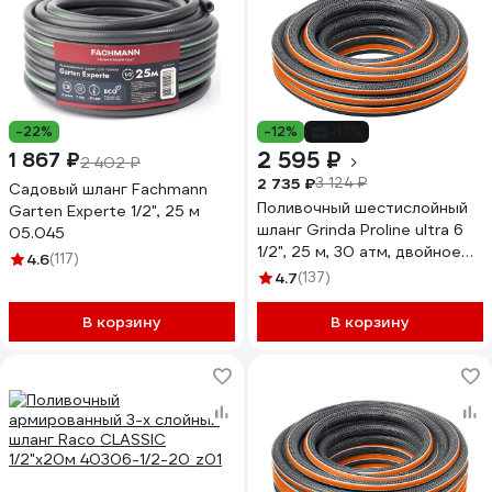
-22%
-12%
-17%
2 595 ₽
1 867 ₽
2 402 ₽
2 735 ₽
3 124 ₽
Садовый шланг Fachmann
Поливочный шестислойный
Garten Experte 1/2", 25 м
шланг Grinda Proline ultra 6
05.045
1/2", 25 м, 30 атм, двойное
4.6
(117)
армирование 429009-1/2-25
4.7
(137)
В корзину
В корзину