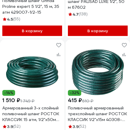
Поливочный шланг Grinda
шланг PALISAD LUXE 1/2", 50
Proline expert 5 1/2", 15 м, 35
м 67602
атм 429007-1/2-15
4.7
(138)
4.5
(55)
В корзину
В корзину
-14%
-32%
1 510 ₽
415 ₽
1 749 ₽
610 ₽
Армированный 3-х слойный
Поливочный армированный
поливочный шланг РОСТОК
трехслойный шланг РОСТОК
КЛАССИК 15 атм, 1/2"х50м
КЛАССИК 1/2"х15м 40308-
40308-1/2-50
1/2-15
3.9
(52)
3.9
(52)