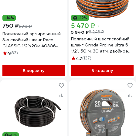
-14%
-12%
5 470 ₽
750 ₽
870 ₽
5 940 ₽
6 246 ₽
Поливочный армированный
Поливочный шестислойный
3-х слойный шланг Raco
шланг Grinda Proline ultra 6
CLASSIC 1/2"x20м 40306-
1/2", 50 м, 30 атм, двойное
1/2-20_z01
4
(83)
армирование 429009-1/2-
4.7
(137)
50
В корзину
В корзину
-8%