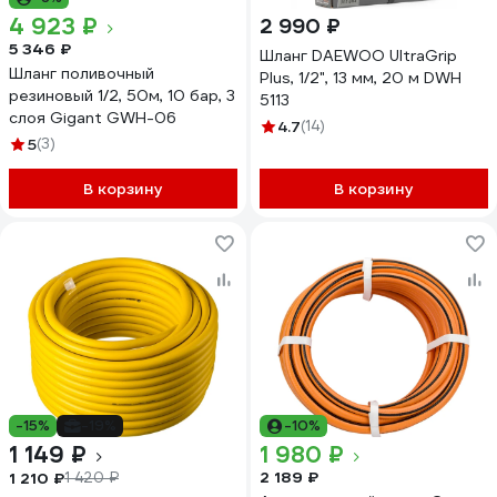
4 923 ₽
2 990 ₽
5 346 ₽
Шланг DAEWOO UltraGrip
Шланг поливочный
Plus, 1/2", 13 мм, 20 м DWH
резиновый 1/2, 50м, 10 бар, 3
5113
слоя Gigant GWH-06
4.7
(14)
5
(3)
В корзину
В корзину
-15%
-19%
-10%
1 149 ₽
1 980 ₽
2 189 ₽
1 210 ₽
1 420 ₽