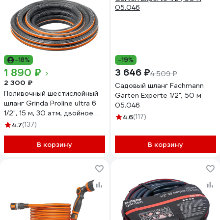
-18%
-19%
1 890 ₽
3 646 ₽
4 509 ₽
2 300 ₽
Садовый шланг Fachmann
Поливочный шестислойный
Garten Experte 1/2", 50 м
шланг Grinda Proline ultra 6
05.046
1/2", 15 м, 30 атм, двойное
4.6
(117)
армирование 429009-1/2-15
4.7
(137)
В корзину
В корзину