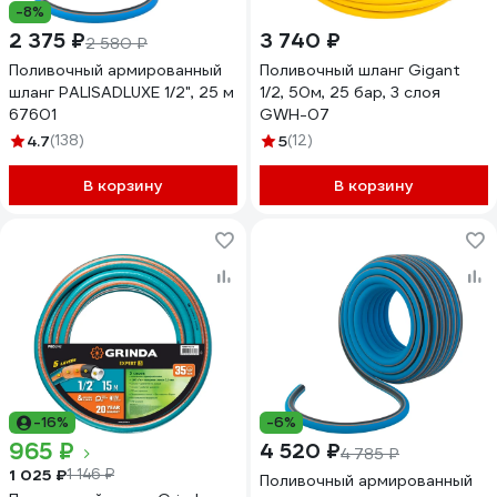
-8%
2 375 ₽
3 740 ₽
2 580 ₽
Поливочный армированный
Поливочный шланг Gigant
шланг PALISADLUXE 1/2", 25 м
1/2, 50м, 25 бар, 3 слоя
67601
GWH-07
4.7
(138)
5
(12)
В корзину
В корзину
-16%
-6%
965 ₽
4 520 ₽
4 785 ₽
1 025 ₽
1 146 ₽
Поливочный армированный