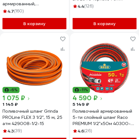
армированный,
73/7/2/37
4.4
(126)
морозостойкий 7558225
4.7
(160)
В корзину
В корзину
-6%
-11%
1 075 ₽
4 590 ₽
1 145 ₽
5 149 ₽
Поливочный шланг Grinda
Поливочный армированный
PROLine FLEX 3 1/2", 15 м, 25
5-ти слойный шланг Raco
атм 429008-1/2-15
PREMIUM 1/2"x50м 40300-
1/2-50_z01
4.3
(39)
4.6
(26)