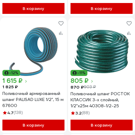
В корзину
В корзину
-12%
-11%
1 615 ₽
805 ₽
1 825 ₽
870 ₽
903 ₽
Поливочный армированный
Поливочный шланг РОСТОК
шланг PALISAD LUXE 1/2", 15 м
КЛАССИК 3-х слойный,
67600
1/2"х25м 40308-1/2-25
4.7
(138)
3.2
(88)
В корзину
В корзину