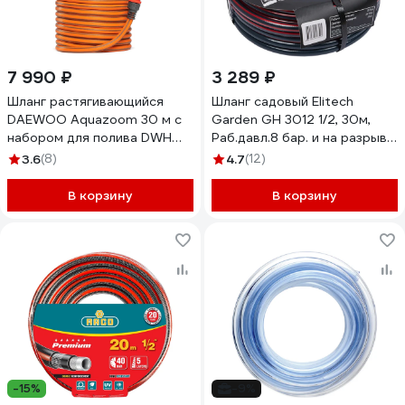
7 990 ₽
3 289 ₽
Шланг растягивающийся
Шланг садовый Elitech
DAEWOO Aquazoom 30 м с
Garden GH 3012 1/2, 30м,
набором для полива DWH
Раб.давл.8 бар. и на разрыв
6105
24 бар 206115
3.6
(8)
4.7
(12)
В корзину
В корзину
-15%
-9%