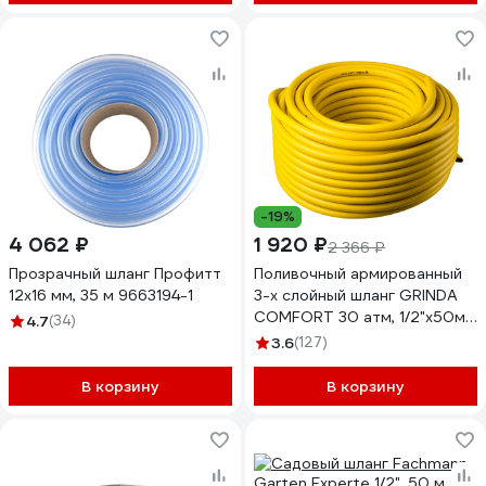
-19%
4 062 ₽
1 920 ₽
2 366 ₽
Прозрачный шланг Профитт
Поливочный армированный
12х16 мм, 35 м 9663194-1
3-х слойный шланг GRINDA
COMFORT 30 атм, 1/2"х50м
4.7
(34)
8-429003-1/2-50_z02
3.6
(127)
В корзину
В корзину