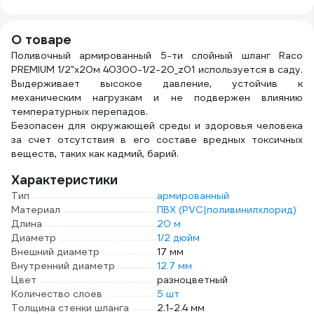
ДС.071277
О товаре
Поливочный армированный 5-ти слойный шланг Raco
PREMIUM 1/2"x20м 40300-1/2-20_z01 используется в саду.
Выдерживает высокое давление, устойчив к
механическим нагрузкам и не подвержен влиянию
температурных перепадов.
Безопасен для окружающей среды и здоровья человека
за счет отсутствия в его составе вредных токсичных
веществ, таких как кадмий, барий.
Характеристики
Тип
армированный
Материал
ПВХ (PVC|поливинилхлорид)
Длина
20 м
Диаметр
1/2 дюйм
Внешний диаметр
17 мм
Внутренний диаметр
12.7 мм
Цвет
разноцветный
Количество слоев
5 шт
Толщина стенки шланга
2.1-2.4 мм