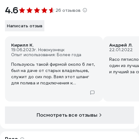
4.6
26 отзывов
Написать отзыв
Кирилл К.
Андрей Л.
19.06.2023
г. Новокузнецк
22.01.2022
Опыт использования: Более года
Raco пятисл
Пользуюсь такой фирмой около 6 лет,
один из лучши
был на даче от старых владельцев,
и лучший за 
служит до сих пор. Взял этот шланг
для полива и подключения к
автомойке.
Распаковали легко нигде не ломается.
Пользуюсь от центрального
водоснабжения, держит отлично.
При сборке не перекручивается
Посмотреть все отзывы