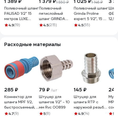
1 389 ₽
1 379 ₽
1 025 ₽
3 3
1 550 ₽
1 146 ₽
Поливочный шланг
Поливочный
Поливочный шланг
Шлан
PALISAD 1/2" 15
пятислойный
Grinda Proline
ФЕР
метров LUXE
шланг GRINDA
expert 5 1/2", 15 м,
12,5 
67459
PROLine EXPERT
35 атм 429007-
GLQ
4.9
(19)
4.5
(215)
4.5
(55)
1/2", 20 м, 35 атм
1/2-15
AGRI 
429007-1/2-20
Расходные материалы
285 ₽
79 ₽
145 ₽
249
/шт
Коннектор для
Штуцер для
Штуцер для
Муфт
шланга MPF 1/2,
шлангов 1/2" - 10
шланга RTP с
MPF 1
быстросъемный, с
мм Rvc 00899
наружной резьбой
соед
аквастопом, ABS
G 20х3/4 25157
ABS-
4.7
(9)
5
(8)
4.9
(14)
5
(
пластик/резина
ДС.0