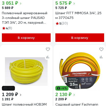
3 051 ₽
5 575 ₽
5 889 ₽
5 725 ₽
Поливочный армированный
Шланг FITT MIMOSA 3/4", 25
3-слойный шланг PALISAD
м 3770475
ТЭП 3/4'', 20 м, лазурный
5
(20)
PALISAD 67108
4
(8)
В корзину
В корзину
-6%
-4%
1 209 ₽
2 130 ₽
1 281 ₽
2 209 ₽
Шланг поливочный НОВЭМ
Садовый шланг Fachmann