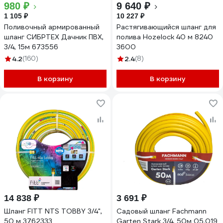
980 ₽
9 640 ₽
1 105 ₽
10 227 ₽
Поливочный армированный
Растягивающийся шланг для
шланг СИБРТЕХ Дачник ПВХ,
полива Hozelock 40 м 8240
3/4, 15м 673556
3600
4.2
(160)
2.4
(8)
В корзину
В корзину
14 838 ₽
3 691 ₽
Шланг FITT NTS TOBBY 3/4",
Садовый шланг Fachmann
50 м 3762333
Garten Stark 3/4, 50м 05.019