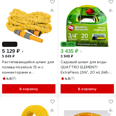
-12%
-13%
5 129 ₽
3 435 ₽
5 849 ₽
3 949 ₽
Растягивающийся шланг для
Садовый шланг для воды
полива Hozelock 15 м с
QUATTRO ELEMENTI
коннекторами и
ExtraFless (3/4", 20 м) 246-
наконечником для шланга
852
4.6
(8)
4.6
(7)
8215 3600
В корзину
В корзину