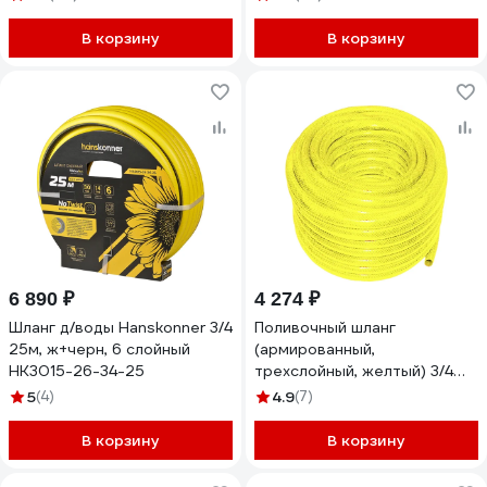
В корзину
В корзину
6 890 ₽
4 274 ₽
Шланг д/воды Hanskonner 3/4
Поливочный шланг
25м, ж+черн, 6 слойный
(армированный,
HK3015-26-34-25
трехслойный, желтый) 3/4
дюйма х 25м ФАРИНА 93316
5
(4)
4.9
(7)
тов-142573
В корзину
В корзину