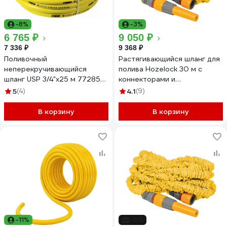
-8%
-3%
6 765 ₽
9 050 ₽
7 336 ₽
9 368 ₽
Поливочный
Растягивающийся шланг для
неперекручивающийся
полива Hozelock 30 м с
шланг USP 3/4"x25 м 77285-
коннекторами и
15
наконечником для шланга
5
(4)
4.1
(9)
8230 3600
В корзину
В корзину
-11%
-6%