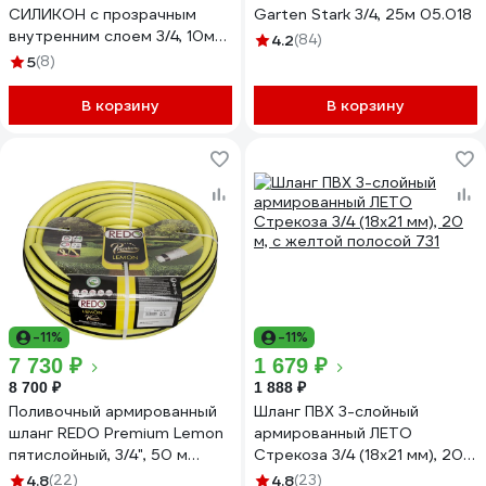
СИЛИКОН с прозрачным
Garten Stark 3/4, 25м 05.018
внутренним слоем 3/4, 10м
4.2
(84)
Силикон с прозр. вн. слоем
5
(8)
3/4, 10м
В корзину
В корзину
-11%
-11%
7 730 ₽
1 679 ₽
8 700 ₽
1 888 ₽
Поливочный армированный
Шланг ПВХ 3-слойный
шланг REDO Premium Lemon
армированный ЛЕТО
пятислойный, 3/4", 50 м
Стрекоза 3/4 (18х21 мм), 20
603450
м, с желтой полосой 731
4.8
(22)
4.8
(23)