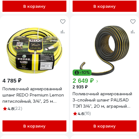
В корзину
В корзину
-10%
2 649 ₽
4 785 ₽
2 935 ₽
Поливочный армированный
Поливочный армированный
шланг REDO Premium Lemon
3-слойный шланг PALISAD
пятислойный, 3/4", 25 м
ТЭП 3/4'', 20 м, аграрный
603425
4.8
(22)
67112
4.6
(16)
В корзину
В корзину