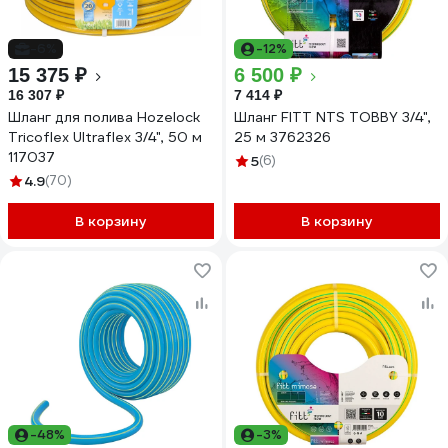
-6%
-12%
15 375 ₽
6 500 ₽
16 307 ₽
7 414 ₽
Шланг для полива Hozelock
Шланг FITT NTS TOBBY 3/4",
Tricoflex Ultraflex 3/4", 50 м
25 м 3762326
117037
5
(6)
4.9
(70)
В корзину
В корзину
-48%
-3%