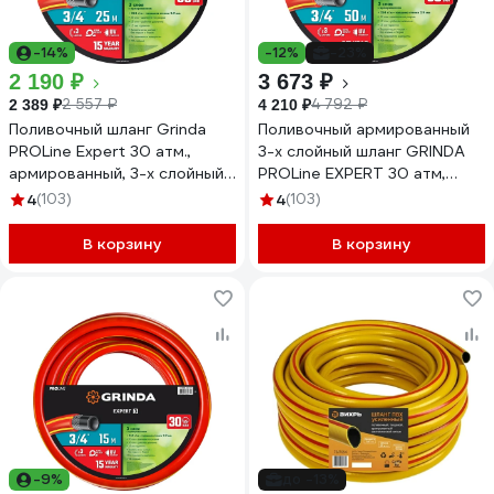
-14%
-12%
-23%
2 190 ₽
3 673 ₽
2 557 ₽
4 792 ₽
2 389 ₽
4 210 ₽
Поливочный шланг Grinda
Поливочный армированный
PROLine Expert 30 атм.,
3-х слойный шланг GRINDA
армированный, 3-х слойный,
PROLine EXPERT 30 атм,
3/4х25м 8-429005-3/4-
3/4"х50м 8-429005-3/4-
4
(103)
4
(103)
25_z02
50_z02
В корзину
В корзину
-9%
до -13%