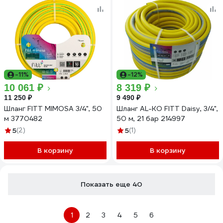
-11%
-12%
10 061 ₽
8 319 ₽
11 250 ₽
9 490 ₽
Шланг FITT MIMOSA 3/4", 50
Шланг AL-KO FITT Daisy, 3/4",
м 3770482
50 м, 21 бар 214997
5
(2)
5
(1)
В корзину
В корзину
Показать еще 40
1
2
3
4
5
6