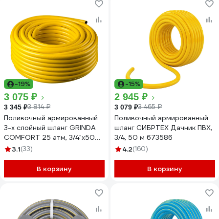
-19%
-15%
3 075 ₽
2 945 ₽
3 814 ₽
3 465 ₽
3 345 ₽
3 079 ₽
Поливочный армированный
Поливочный армированный
3-х слойный шланг GRINDA
шланг СИБРТЕХ Дачник ПВХ,
COMFORT 25 атм, 3/4"х50м
3/4, 50 м 673586
8-429003-3/4-50_z02
3.1
(33)
4.2
(160)
В корзину
В корзину