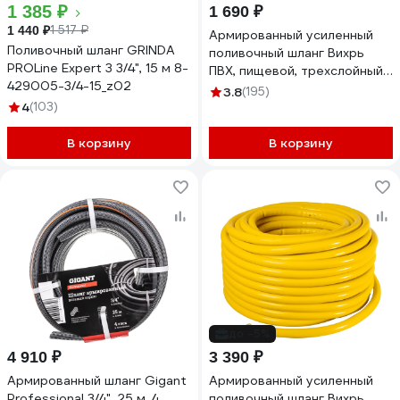
1 385 ₽
1 690 ₽
1 517 ₽
1 440 ₽
Армированный усиленный
Поливочный шланг GRINDA
поливочный шланг Вихрь
PROLine Expert 3 3/4", 15 м 8-
ПВХ, пищевой, трехслойный,
429005-3/4-15_z02
3/4", 25 м, жёлтый 73/7/2/4
3.8
(195)
4
(103)
В корзину
В корзину
до -5%
4 910 ₽
3 390 ₽
Армированный шланг Gigant
Армированный усиленный
Professional 3/4", 25 м, 4
поливочный шланг Вихрь