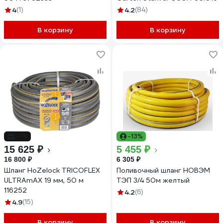
4
(1)
4.2
(84)
В корзину
В корзину
-7%
-13%
15 625 ₽
5 455 ₽
16 800 ₽
6 305 ₽
Шланг HoZelock TRICOFLEX
Поливочный шланг НОВЭМ
ULTRAmAX 19 мм, 50 м
ТЭП 3/4 50м желтый
116252
4.2
(6)
4.9
(15)
В корзину
В корзину