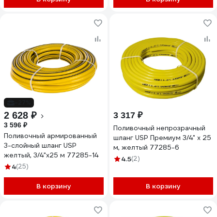
-27%
2 628 ₽
3 317 ₽
3 596 ₽
Поливочный непрозрачный
Поливочный армированный
шланг USP Премиум 3/4" х 25
3-слойный шланг USP
м, желтый 77285-6
желтый, 3/4"x25 м 77285-14
4.5
(2)
4
(25)
В корзину
В корзину