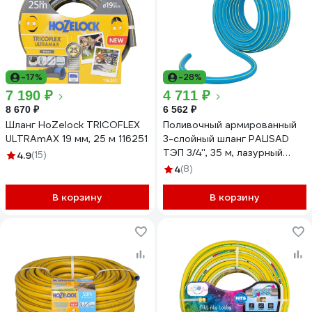
-17%
-28%
7 190 ₽
4 711 ₽
8 670 ₽
6 562 ₽
Шланг HoZelock TRICOFLEX
Поливочный армированный
ULTRAmAX 19 мм, 25 м 116251
3-слойный шланг PALISAD
ТЭП 3/4'', 35 м, лазурный
4.9
(15)
PALISAD 67109
4
(8)
В корзину
В корзину