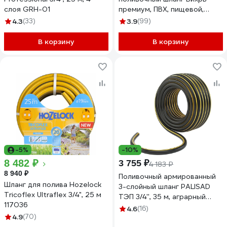
слоя GRH-01
премиум, ПВХ, пищевой,
трехслойный, 3/4", 50 м,
4.3
(33)
3.9
(99)
жёлтый 73/7/2/5
В корзину
В корзину
-5%
-10%
8 482 ₽
3 755 ₽
4 183 ₽
8 940 ₽
Поливочный армированный
Шланг для полива Hozelock
3-слойный шланг PALISAD
Tricoflex Ultraflex 3/4", 25 м
ТЭП 3/4'', 35 м, аграрный
117036
67113
4.6
(16)
4.9
(70)