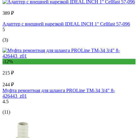
389 ₽
Адаптер с внешней нарезкой IDEAL INCH 1'' Cellfast 57-096
5
(3)
-12%
215 ₽
244 ₽
Муфта ремонтная для шланга PROLine TM-34 3/4" 8-
426443_z01
4.5
(11)