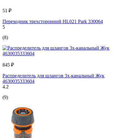
51 ₽
Переходник трехсторонний HL021 Park 330064
5
(8)
845 ₽
Распределитель для шлангов 3х-канальный Жук
4630035333604
4.2
(9)