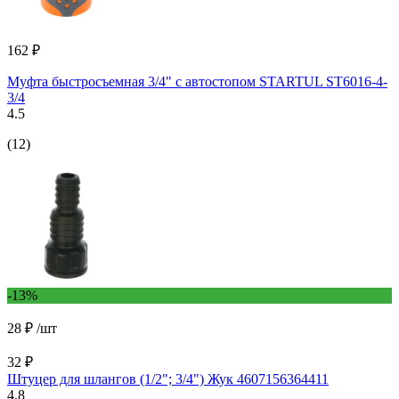
162 ₽
Муфта быстросъемная 3/4" с автостопом STARTUL ST6016-4-
3/4
4.5
(12)
-13%
28 ₽
/шт
32 ₽
Штуцер для шлангов (1/2"; 3/4") Жук 4607156364411
4.8