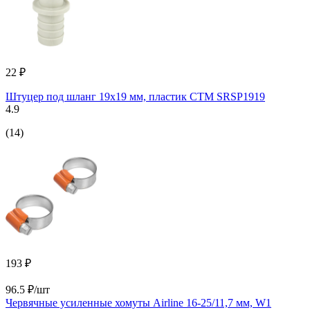
22 ₽
Штуцер под шланг 19x19 мм, пластик СТМ SRSP1919
4.9
(14)
193 ₽
96.5 ₽/шт
Червячные усиленные хомуты Airline 16-25/11,7 мм, W1