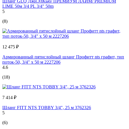
Шланг GLQ ДжиЭлКью/ ПРЕМИУМ ЛАЙМ/ PREMIUM
LIME 50м 3/4 PL 3/4" 50m
5
(8)
12 475 ₽
Армированный пятислойный шланг Профитт nts графит, тип
поток-50, 3/4" х 50 м 2227206
4.6
(18)
7 414 ₽
Шланг FITT NTS TOBBY 3/4", 25 м 3762326
5
(6)