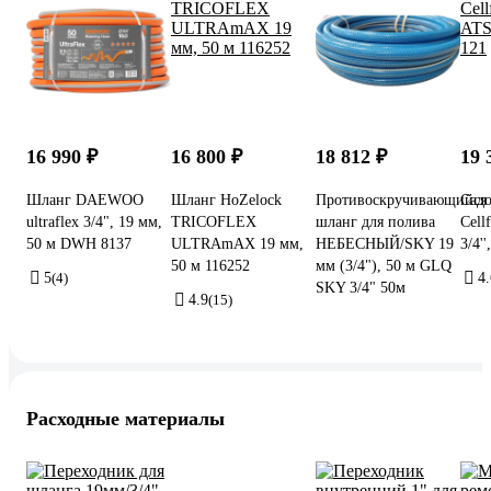
16 990 ₽
16 800 ₽
18 812 ₽
19 
Шланг DAEWOO
Шланг HoZelock
Противоскручивающийся
Сад
ultraflex 3/4", 19 мм,
TRICOFLEX
шланг для полива
Cell
50 м DWH 8137
ULTRAmAX 19 мм,
НЕБЕСНЫЙ/SKY 19
3/4'
50 м 116252
мм (3/4"), 50 м GLQ
5
(4)
4.
SKY 3/4" 50м
4.9
(15)
Расходные материалы