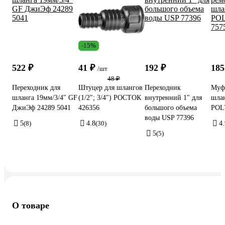
-15%
522 ₽
41 ₽
192 ₽
185
/шт
48 ₽
Переходник для
Штуцер для шлангов
Переходник
Муфт
шланга 19мм/3/4" GF
(1/2"; 3/4") РОСТОК
внутренний 1" для
шлан
ДжиЭф 24289 5041
426356
большого объема
POL
воды USP 77396
5
(8)
4.8
(30)
4.
5
(5)
О товаре