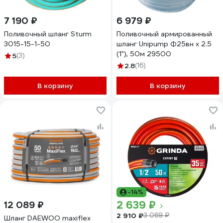
7 190 ₽
6 979 ₽
Поливочный шланг Sturm
Поливочный армированный
3015-15-1-50
шланг Unipump Ф25вн х 2.5
(1"), 50м 29500
5
(3)
2.8
(16)
В корзину
В корзину
-14%
2 639 ₽
12 089 ₽
2 910 ₽
3 069 ₽
Шланг DAEWOO maxiflex