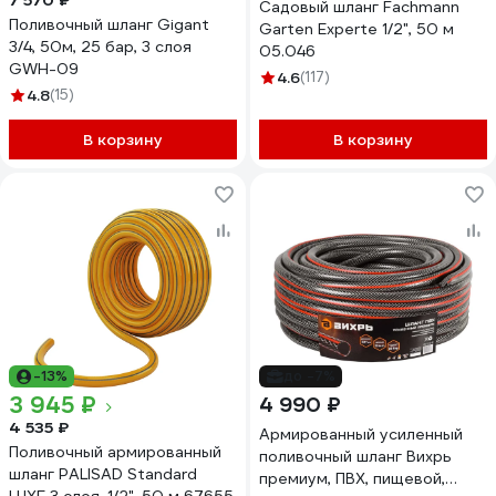
7 570 ₽
Садовый шланг Fachmann
Поливочный шланг Gigant
Garten Experte 1/2", 50 м
3/4, 50м, 25 бар, 3 слоя
05.046
GWH-09
4.6
(117)
4.8
(15)
В корзину
В корзину
-13%
до -7%
3 945 ₽
4 990 ₽
4 535 ₽
Армированный усиленный
Поливочный армированный
поливочный шланг Вихрь
шланг PALISAD Standard
премиум, ПВХ, пищевой,