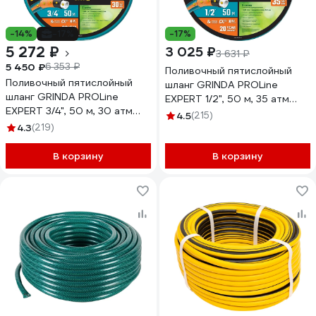
-14%
-17%
-17%
5 272 ₽
3 025 ₽
3 631 ₽
5 450 ₽
6 353 ₽
Поливочный пятислойный
Поливочный пятислойный
шланг GRINDA PROLine
шланг GRINDA PROLine
EXPERT 1/2", 50 м, 35 атм
EXPERT 3/4", 50 м, 30 атм
429007-1/2-50
4.5
(215)
429007-3/4-50
4.3
(219)
В корзину
В корзину