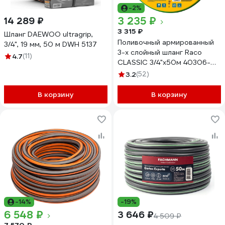
-2%
3 235 ₽
14 289 ₽
3 315 ₽
Шланг DAEWOO ultragrip,
Поливочный армированный
3/4", 19 мм, 50 м DWH 5137
3-х слойный шланг Raco
4.7
(11)
CLASSIC 3/4"x50м 40306-
3/4-50_z01
3.2
(52)
В корзину
В корзину
-14%
-19%
6 548 ₽
3 646 ₽
4 509 ₽