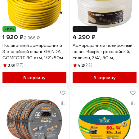
-19%
до -12%
1 920 ₽
4 290 ₽
2 366 ₽
Поливочный армированный
Армированный поливочный
3-х слойный шланг GRINDA
шланг Вихрь трёхслойный,
COMFORT 30 атм, 1/2"х50м
силикон, 3/4", 50 м,
8-429003-1/2-50_z02
прозрачный 73/7/2/32
3.6
(127)
4.2
(22)
В корзину
В корзину