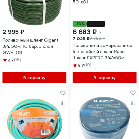
-10%
-14%
6 683 ₽
2 995 ₽
7 025 ₽
7 786 ₽
Поливочный шланг Gigant
Поливочный армированный
3/4, 50м, 10 бар, 3 слоя
4-х слойный шланг Raco
GWH-08
Шланг EXPERT 3/4"x50м
2.7
(18)
40302-3/4-50_z01
4.7
(10)
В корзину
В корзину