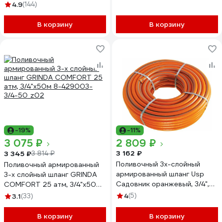
67365
4.9
(144)
В корзину
В корзину
-19%
-11%
3 075 ₽
2 809 ₽
3 162 ₽
3 345 ₽
3 814 ₽
Поливочный 3х-слойный
Поливочный армированный
армированный шланг Usp
3-х слойный шланг GRINDA
Садовник оранжевый, 3/4",
COMFORT 25 атм, 3/4"х50м
50 м 77285-12-5
8-429003-3/4-50_z02
4
(5)
3.1
(33)
В корзину
В корзину