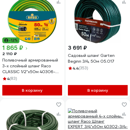
-12%
1 865 ₽
3 691 ₽
2 110 ₽
Садовый шланг Garten
Поливочный армированный
Beginn 3/4, 50м 05.017
3-х слойный шланг Raco
4.4
(353)
CLASSIC 1/2"x50м 40306-
1/2-50_z01
4
(83)
В корзину
В корзину