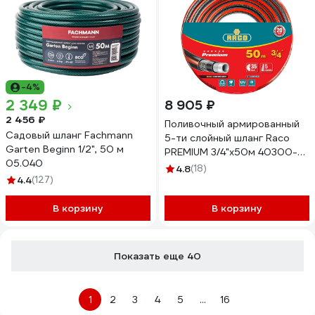
-4%
2 349 ₽
8 905 ₽
2 456 ₽
Поливочный армированный
Садовый шланг Fachmann
5-ти слойный шланг Raco
Garten Beginn 1/2", 50 м
PREMIUM 3/4"x50м 40300-
05.040
3/4-50_z01
4.8
(18)
4.4
(127)
В корзину
В корзину
Показать еще 40
1
2
3
4
5
...
16