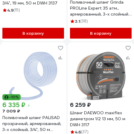
Поливочный шланг Grinda
3/4", 19 мм, 50 м DWH 3137
PROLine Expert 35 атм.,
4.9
(15)
армированный, 3-х слойный,
1/2х50м 8-429005-1/2-
3.1
(38)
50_z02
В корзину
В корзину
-10%
6 335 ₽
6 259 ₽
7 009 ₽
Шланг DAEWOO maxiflex
Поливочный шланг PALISAD
диаметром 1/2 13 мм, 50 м
прозрачный, армированный,
DWH 3117
3-х слойный, 3/4", 50 м
4.6
(37)