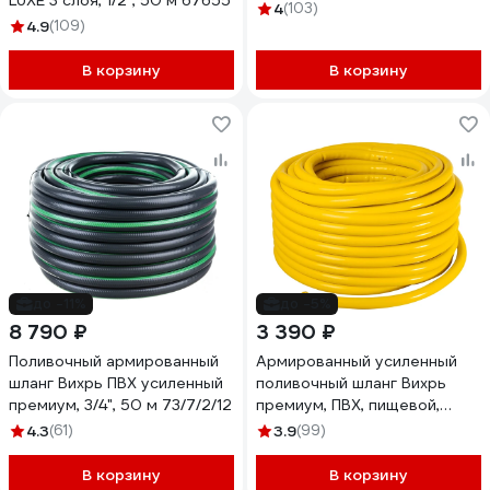
LUXE 3 слоя, 1/2", 50 м 67655
трехслойный, 3/4", 50 м
4
(103)
4.9
(109)
73/7/2/8
В корзину
В корзину
до -11%
до -5%
8 790 ₽
3 390 ₽
Поливочный армированный
Армированный усиленный
шланг Вихрь ПВХ усиленный
поливочный шланг Вихрь
премиум, 3/4", 50 м 73/7/2/12
премиум, ПВХ, пищевой,
трехслойный, 3/4", 50 м,
4.3
(61)
3.9
(99)
жёлтый 73/7/2/5
В корзину
В корзину