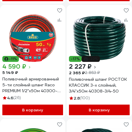
-11%
-17%
-22%
4 590 ₽
2 227 ₽
5 149 ₽
2 365 ₽
2 863 ₽
Поливочный армированный
Поливочный шланг РОСТОК
5-ти слойный шланг Raco
КЛАССИК 3-х слойный,
PREMIUM 1/2"x50м 40300-
3/4"x50м 40308-3/4-50
1/2-50_z01
4.6
(26)
2.8
(100)
В корзину
В корзину