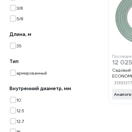
3/8
5/8
Длина, м
35
Последня
Тип
12 025
Садовый 
армированный
ECONOMIC
3139337
Внутренний диаметр, мм
Аналоги
10
12.5
12.7