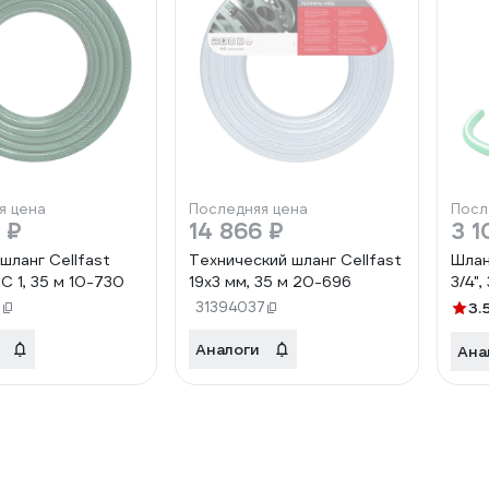
я цена
Последняя цена
Посл
 ₽
14 866 ₽
3 1
шланг Cellfast
Технический шланг Cellfast
Шла
 1, 35 м 10-730
19x3 мм, 35 м 20-696
3/4",
7
31394037
3.
Аналоги
Ана