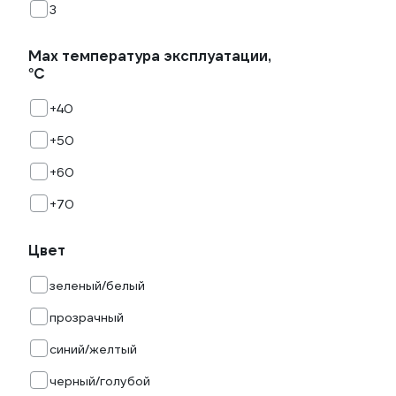
3
Мах температура эксплуатации,
°С
+40
+50
+60
+70
Цвет
зеленый/белый
прозрачный
синий/желтый
черный/голубой