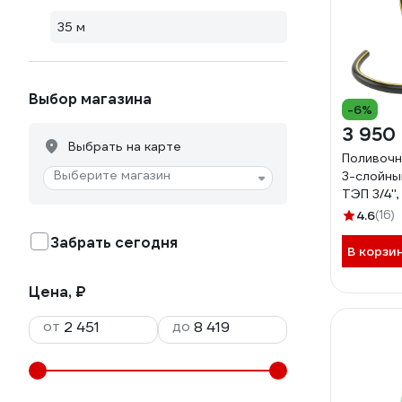
35 м
Выбор магазина
-6%
3 950
Выбрать на карте
Поливочн
Выберите магазин
3-слойны
ТЭП 3/4''
67113
4.6
(16)
Забрать сегодня
В корзи
Цена, ₽
от
до