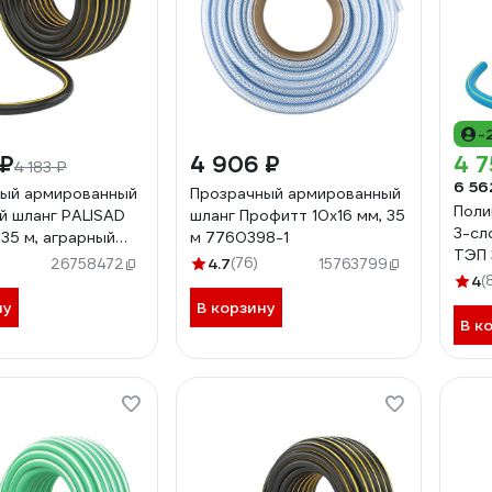
-
 ₽
4 906 ₽
4 7
4 183 ₽
6 56
ый армированный
Прозрачный армированный
Поли
й шланг PALISAD
шланг Профитт 10х16 мм, 35
3-сл
, 35 м, аграрный
м 7760398-1
ТЭП 3
4.7
(76)
26758472
15763799
PALI
4
(
ну
В корзину
В к