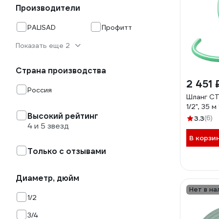
Производители
PALISAD
Профитт
Показать еще 2
Страна производства
2 451 
Россия
Шланг С
1/2", 35 м
Высокий рейтинг
3.3
(6)
4 и 5 звезд
В корзи
Только с отзывами
Диаметр, дюйм
Нет в на
1/2
3/4