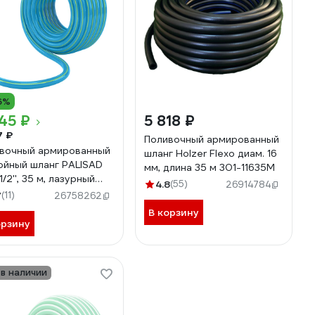
6%
45 ₽
5 818 ₽
7 ₽
Поливочный армированный
вочный армированный
шланг Holzer Flexo диам. 16
ойный шланг PALISAD
мм, длина 35 м 301-11635M
/2'', 35 м, лазурный
4.8
(55)
26914784
SAD 67107
7
(11)
26758262
В корзину
орзину
 в наличии