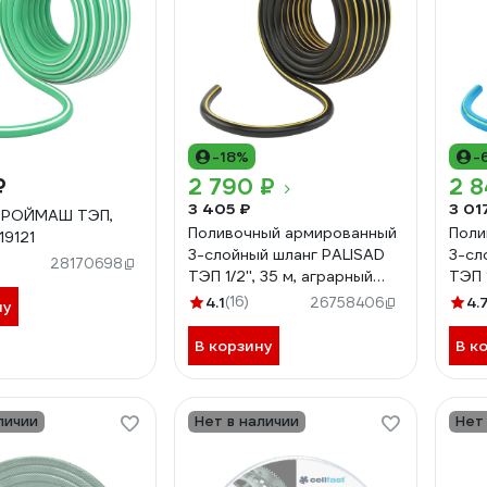
-18%
-
₽
2 790 ₽
2 8
3 405 ₽
3 01
ТРОЙМАШ ТЭП,
Поливочный армированный
Поли
 19121
3-слойный шланг PALISAD
3-сл
28170698
ТЭП 1/2'', 35 м, аграрный
ТЭП 1
PALISAD 67111
PALI
4.1
(16)
4.
26758406
ну
В корзину
В к
личии
Нет в наличии
Нет