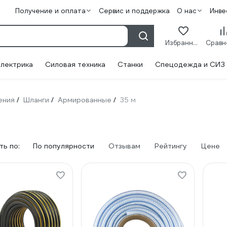
Получение и оплата
Сервис и поддержка
О нас
Инве
Избранное
лектрика
Силовая техника
Станки
Спецодежда и СИЗ
ения
Шланги
Армированные
35 м
/
/
/
ь по:
По популярности
Отзывам
Рейтингу
Цене