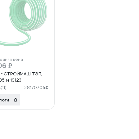
едняя цена
06 ₽
нг СТРОЙМАШ ТЭП,
 35 м 19123
5
(11)
28170704
логи