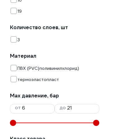
16
19
Количество слоев, шт
3
Материал
ПВХ (PVC|поливинилхлорид)
термоэластопласт
Max давление, бар
от
до
Класс товара