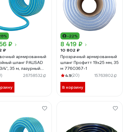
28%
-22%
56 ₽
8 419 ₽
2 ₽
10 802 ₽
вочный армированный
Прозрачный армированный
ойный шланг PALISAD
шланг Профитт 19х25 мм, 35
/4'', 35 м, лазурный
м 7760367-1
SAD 67109
8)
4.9
(20)
26758532
15763802
орзину
В корзину