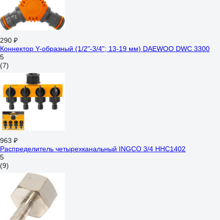
290 ₽
Коннектор Y-образный (1/2"-3/4"; 13-19 мм) DAEWOO DWC 3300
5
(7)
963 ₽
Распределитель четырехканальный INGCO 3/4 HHC1402
5
(9)