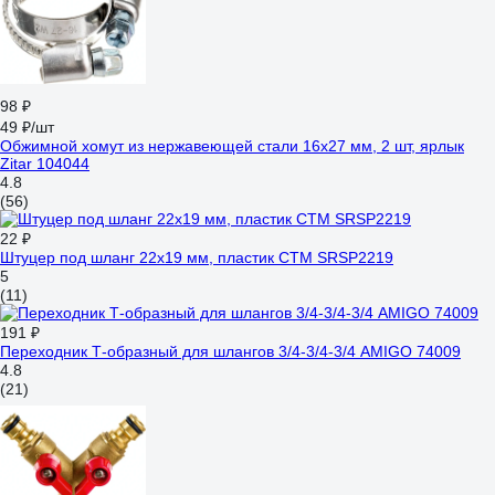
98 ₽
49 ₽/шт
Обжимной хомут из нержавеющей стали 16x27 мм, 2 шт, ярлык
Zitar 104044
4.8
(56)
22 ₽
Штуцер под шланг 22x19 мм, пластик СТМ SRSP2219
5
(11)
191 ₽
Переходник Т-образный для шлангов 3/4-3/4-3/4 AMIGO 74009
4.8
(21)