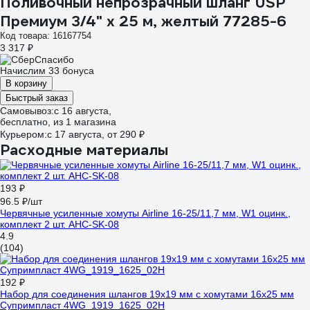
Поливочный непрозрачный шланг USP
Премиум 3/4" х 25 м, желтый 77285-6
Код товара: 16167754
3 317 ₽
Начислим 33 бонуса
В корзину
Быстрый заказ
Самовывоз:
c 16 августа,
бесплатно
, из 1 магазина
Курьером:
c 17 августа,
от 290 ₽
Расходные материалы
193 ₽
96.5 ₽/шт
Червячные усиленные хомуты Airline 16-25/11,7 мм, W1 оцинк.,
комплект 2 шт. AHC-SK-08
4.9
(104)
192 ₽
Набор для соединения шлангов 19x19 мм с хомутами 16х25 мм
Супримпласт 4WG_1919_1625_02H