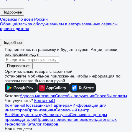
Подробнее
Сервисы по всей России
Обращайтесь за обслуживанием в авторизованные сервисы
производителя
Подробнее
Подпишитесь
на рассылку
и будьте в курсе! Акции, скидки,
распродажи ждут!
Подписаться
Оригинальные товары с гарантией!
Установите мобильное приложение, чтобы информация по
заказам всегда была под рукой
Каталог
Адреса магазинов
Способы получения
Способы оплаты
Что улучшить?
Контакты
О
Компании
Поставщикам
Партнерам
Информация для
инвесторов
Организациям
Сервисный центр
ВсеИнструменты.ру
Наши закупки
Сервисные центры
производителей
Правила применения рекомендательных
технологий
Каталог товаров
Наши соцсети