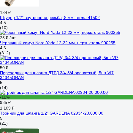
134 ₽
Штуцер 1/2" внутренняя резьба, 8 мм Terma 41502
4.5
(10)
25 ₽
/шт
Червячный хомут Nord-Yada 12-22 мм, нерж. сталь 900255
4.6
(312)
50 ₽
Переходник для шланга ДТРД 3/4-3/4 оранжевый, 5шт VI7
34345ORAN
5
(14)
-11%
985 ₽
1 109 ₽
Тройник для шланга 1/2" GARDENA 02934-20.000.00
5
(21)