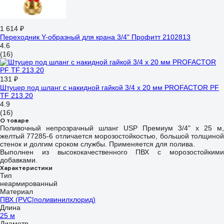
1 614 ₽
Переходник Y-образный для крана 3/4" Профитт 2102813
4.6
(16)
131 ₽
Штуцер под шланг с накидной гайкой 3/4 х 20 мм PROFACTOR PF
TF 213.20
4.9
(16)
О товаре
Поливочный непрозрачный шланг USP Премиум 3/4" х 25 м,
желтый 77285-6 отличается морозостойкостью, большой толщиной
стенок и долгим сроком службы. Применяется для полива.
Выполнен из высококачественного ПВХ с морозостойкими
добавками.
Характеристики
Тип
неармированный
Материал
ПВХ (PVC|поливинилхлорид)
Длина
25 м
Диаметр